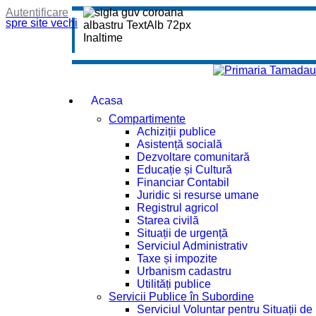
Autentificare
spre site vechi
Acasa
Compartimente
Achiziții publice
Asistență socială
Dezvoltare comunitară
Educație și Cultură
Financiar Contabil
Juridic si resurse umane
Registrul agricol
Starea civilă
Situații de urgență
Serviciul Administrativ
Taxe și impozite
Urbanism cadastru
Utilități publice
Servicii Publice în Subordine
Serviciul Voluntar pentru Situații d