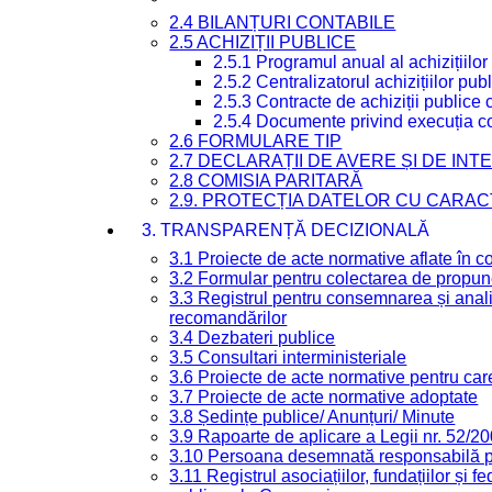
2.4 BILANȚURI CONTABILE
2.5 ACHIZIȚII PUBLICE
2.5.1 Programul anual al achizițiilor
2.5.2 Centralizatorul achizițiilor p
2.5.3 Contracte de achiziții publice
2.5.4 Documente privind execuția co
2.6 FORMULARE TIP
2.7 DECLARAȚII DE AVERE ȘI DE IN
2.8 COMISIA PARITARĂ
2.9. PROTECȚIA DATELOR CU CARA
3. TRANSPARENȚĂ DECIZIONALĂ
3.1 Proiecte de acte normative aflate în c
3.2 Formular pentru colectarea de propune
3.3 Registrul pentru consemnarea și anali
recomandărilor
3.4 Dezbateri publice
3.5 Consultari interministeriale
3.6 Proiecte de acte normative pentru care
3.7 Proiecte de acte normative adoptate
3.8 Ședințe publice/ Anunțuri/ Minute
3.9 Rapoarte de aplicare a Legii nr. 52/2
3.10 Persoana desemnată responsabilă pen
3.11 Registrul asociațiilor, fundațiilor și fe