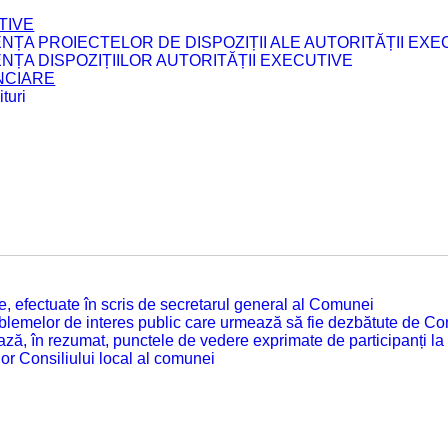
TIVE
ENȚA PROIECTELOR DE DISPOZIȚII ALE AUTORITĂȚII EXE
ENȚA DISPOZIȚIILOR AUTORITĂȚII EXECUTIVE
ANCIARE
turi
tate, efectuate în scris de secretarul general al Comunei
roblemelor de interes public care urmează să fie dezbătute de Con
ză, în rezumat, punctele de vedere exprimate de participanți la
or Consiliului local al comunei