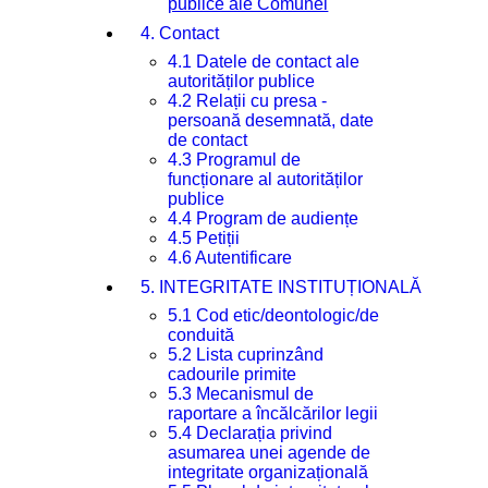
publice ale Comunei
4. Contact
4.1 Datele de contact ale
autorităților publice
4.2 Relații cu presa -
persoană desemnată, date
de contact
4.3 Programul de
funcționare al autorităților
publice
4.4 Program de audiențe
4.5 Petiții
4.6 Autentificare
5. INTEGRITATE INSTITUȚIONALĂ
5.1 Cod etic/deontologic/de
conduită
5.2 Lista cuprinzând
cadourile primite
5.3 Mecanismul de
raportare a încălcărilor legii
5.4 Declarația privind
asumarea unei agende de
integritate organizațională