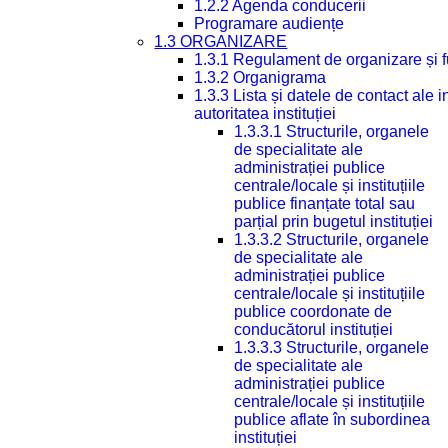
1.2.2 Agenda conducerii
Programare audiențe
1.3 ORGANIZARE
1.3.1 Regulament de organizare și 
1.3.2 Organigrama
1.3.3 Lista și datele de contact ale
autoritatea instituției
1.3.3.1 Structurile, organele
de specialitate ale
administrației publice
centrale/locale și instituțiile
publice finanțate total sau
parțial prin bugetul instituției
1.3.3.2 Structurile, organele
de specialitate ale
administrației publice
centrale/locale și instituțiile
publice coordonate de
conducătorul instituției
1.3.3.3 Structurile, organele
de specialitate ale
administrației publice
centrale/locale și instituțiile
publice aflate în subordinea
instituției