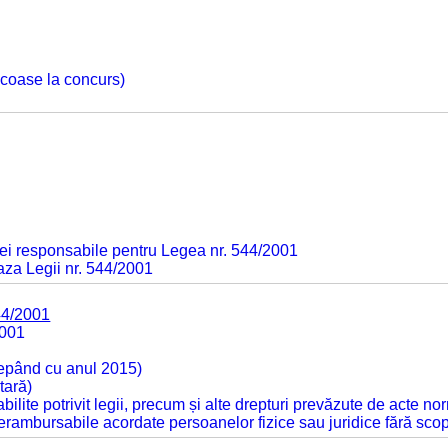
 scoase la concurs)
ei responsabile pentru Legea nr. 544/2001
baza Legii nr. 544/2001
44/2001
2001
cepând cu anul 2015)
tară)
tabilite potrivit legii, precum și alte drepturi prevăzute de acte no
 nerambursabile acordate persoanelor fizice sau juridice fără sco