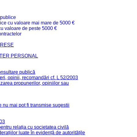
 publice
ublice cu valoare mai mare de 5000 €
 cu valoare de peste 5000 €
ntractelor
TERESE
CTER PERSONAL
onsultare publică
ri, opinii, recomandări cf. L 52/2003
zarea propunerilor, opiniilor sau
 nu mai pot fi transmise sugestii
003
tru relația cu societatea civilă
derațiilor luate în evidență de autoritățile