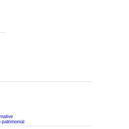
rmative
p patrimonial