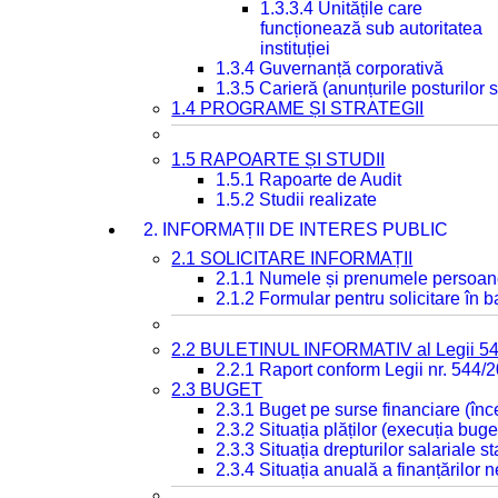
1.3.3.4 Unitățile care
funcționează sub autoritatea
instituției
1.3.4 Guvernanță corporativă
1.3.5 Carieră (anunțurile posturilor
1.4 PROGRAME ȘI STRATEGII
1.5 RAPOARTE ȘI STUDII
1.5.1 Rapoarte de Audit
1.5.2 Studii realizate
2. INFORMAȚII DE INTERES PUBLIC
2.1 SOLICITARE INFORMAȚII
2.1.1 Numele și prenumele persoan
2.1.2 Formular pentru solicitare în 
2.2 BULETINUL INFORMATIV al Legii 5
2.2.1 Raport conform Legii nr. 544/
2.3 BUGET
2.3.1 Buget pe surse financiare (în
2.3.2 Situația plăților (execuția buge
2.3.3 Situația drepturilor salariale s
2.3.4 Situația anuală a finanțărilor