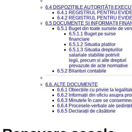
6.4 DISPOZIȚIILE AUTORITĂȚII EXECU
6.4.1 REGISTRUL PENTRU EVID
6.4.2 REGISTRUL PENTRU EVID
6.5 DOCUMENTE ȘI INFORMAȚII FIN
6.5.1 Buget din toate sursele de veni
6.5.1.1 Buget pe surse
financiare
6.5.1.2 Situatia platilor
6.5.1.3 Situatia drepturilor
salariale stabilite potrivit
legii, precum si alte drepturi
prevazute de acte normative
6.5.2 Bilanturi contabile
6.6. ALTE DOCUMENTE
6.6.1 Obiecțiile cu privire la legali
6.6.2 Informații din oficiu asupra p
6.6.3 Minutele în care se consemnea
6.6.4 Procesele-verbale ale ședințel
6.6.5 Declarații de căsătorie