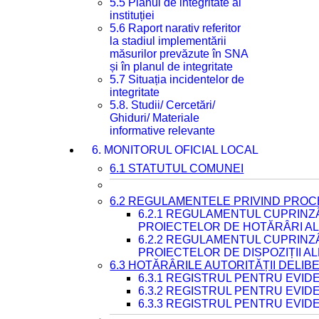
5.5 Planul de integritate al
instituției
5.6 Raport narativ referitor
la stadiul implementării
măsurilor prevăzute în SNA
și în planul de integritate
5.7 Situația incidentelor de
integritate
5.8. Studii/ Cercetări/
Ghiduri/ Materiale
informative relevante
6. MONITORUL OFICIAL LOCAL
6.1 STATUTUL COMUNEI
6.2 REGULAMENTELE PRIVIND PROC
6.2.1 REGULAMENTUL CUPRINZ
PROIECTELOR DE HOTĂRÂRI ALE
6.2.2 REGULAMENTUL CUPRINZ
PROIECTELOR DE DISPOZIȚII A
6.3 HOTĂRÂRILE AUTORITĂȚII DELIB
6.3.1 REGISTRUL PENTRU EVI
6.3.2 REGISTRUL PENTRU EVI
6.3.3 REGISTRUL PENTRU EVID