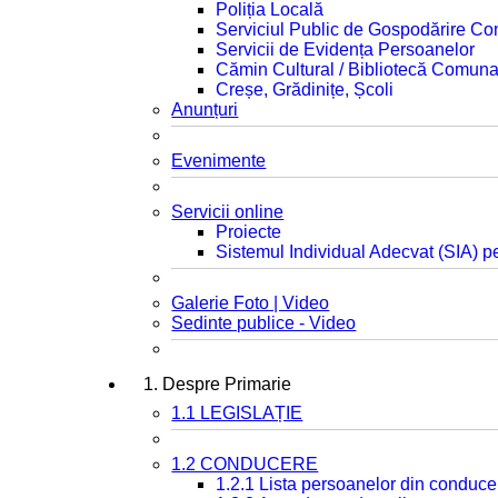
Poliția Locală
Serviciul Public de Gospodărire C
Servicii de Evidența Persoanelor
Cămin Cultural / Bibliotecă Comuna
Creșe, Grădinițe, Școli
Anunțuri
Evenimente
Servicii online
Proiecte
Sistemul Individual Adecvat (SIA) pe
Galerie Foto | Video
Sedinte publice - Video
1. Despre Primarie
1.1 LEGISLAȚIE
1.2 CONDUCERE
1.2.1 Lista persoanelor din conduce