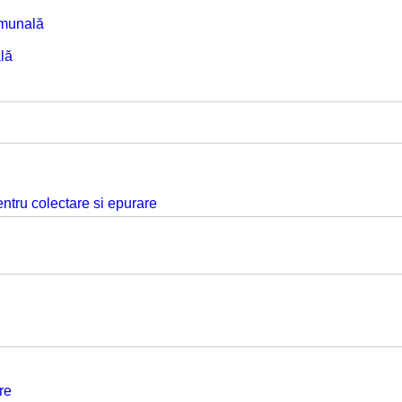
omunală
lă
ntru colectare si epurare
re