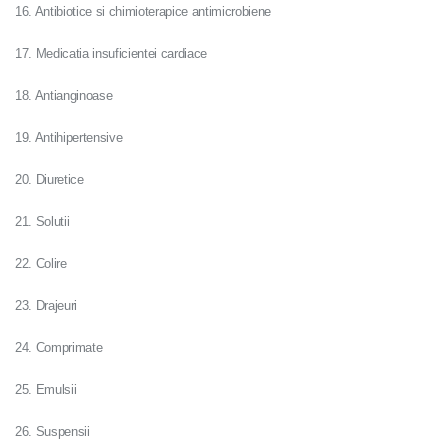
16. Antibiotice si chimioterapice antimicrobiene
17. Medicatia insuficientei cardiace
18. Antianginoase
19. Antihipertensive
20. Diuretice
21. Solutii
22. Colire
23. Drajeuri
24. Comprimate
25. Emulsii
26. Suspensii