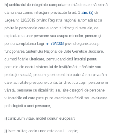
h)
certificatul de integritate comportamentală din care să reiasă
că nu s-au comis infracţiuni prevăzute la art. 1
alin. (2)
din
Legea nr. 118/2019 privind Registrul naţional automatizat cu
privire la persoanele care au comis infracţiuni sexuale, de
exploatare a unor persoane sau asupra minorilor, precum şi
pentru completarea Legii
nr. 76/2008
privind organizarea şi
funcţionarea Sistemului Naţional de Date Genetice Judiciare,
cu modificările ulterioare, pentru candidaţii înscrişi pentru
posturile din cadrul sistemului de învăţământ, sănătate sau
protecţie socială, precum şi orice entitate publică sau privată a
cărei activitate presupune contactul direct cu copii, persoane în
vârstă, persoane cu dizabilităţi sau alte categorii de persoane
vulnerabile ori care presupune examinarea fizică sau evaluarea
psihologică a unei persoane;
i)
curriculum vitae, model comun european;
j)
livret militar, acolo unde este cazul – copie;