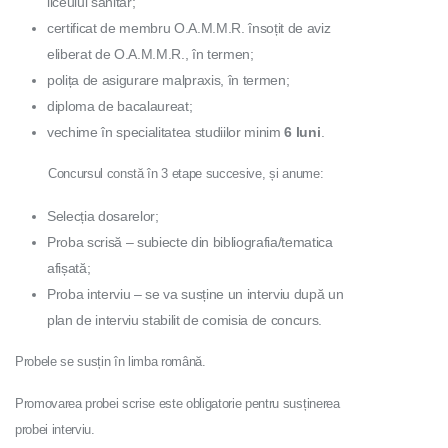
liceului sanitar;
certificat de membru O.A.M.M.R. însoțit de aviz
eliberat de O.A.M.M.R., în termen;
polița de asigurare malpraxis, în termen;
diploma de bacalaureat;
vechime în specialitatea studiilor minim
6 luni
.
Concursul constă în 3 etape succesive, și anume:
Selecția dosarelor;
Proba scrisă – subiecte din bibliografia/tematica
afișată;
Proba interviu – se va susține un interviu după un
plan de interviu stabilit de comisia de concurs.
Probele se susțin în limba română.
Promovarea probei scrise este obligatorie pentru susținerea
probei interviu.