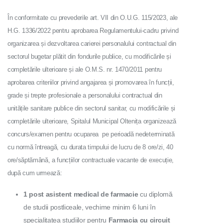
În conformitate cu prevederile art. VII din O.U.G. 115/2023, ale
H.G. 1336/2022 pentru aprobarea Regulamentului-cadru privind
organizarea și dezvoltarea carierei personalului contractual din
sectorul bugetar plătit din fondurile publice, cu modificările și
completările ulterioare și ale O.M.S. nr. 1470/2011 pentru
aprobarea criteriilor privind angajarea și promovarea în funcții,
grade și trepte profesionale a personalului contractual din
unitățile sanitare publice din sectorul sanitar, cu modificările și
completările ulterioare, Spitalul Municipal Oltenița organizează
concurs/examen pentru ocuparea pe perioadă nedeterminată
cu normă întreagă, cu durata timpului de lucru de 8 ore/zi, 40
ore/săptămână, a funcțiilor contractuale vacante de execuție,
după cum urmează:
1 post asistent medical de farmacie
cu diplomă
de studii postliceale, vechime minim 6 luni în
specialitatea studiilor pentru
Farmacia cu circuit