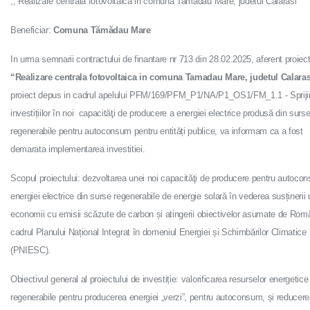
,, Realizare centrala fotovoltaica in comuna Tamadau Mare, judetul Calarasi”
Beneficiar:
Comuna Tămădau Mare
In urma semnarii contractului de finantare nr 713 din 28.02.2025, aferent proiect
“Realizare centrala fotovoltaica in comuna Tamadau Mare, judetul Calaras
proiect depus in cadrul apelului PFM/169/PFM_P1/NA/P1_OS1/FM_1.1 - Spriji
investițiilor în noi capacităţi de producere a energiei electrice produsă din surs
regenerabile pentru autoconsum pentru entități publice, va informam ca a fost
demarata implementarea investitiei.
Scopul proiectului: dezvoltarea unei noi capacităţi de producere pentru autoco
energiei electrice din surse regenerabile de energie solară în vederea susținerii 
economii cu emisii scăzute de carbon și atingerii obiectivelor asumate de Româ
cadrul Planului Național Integrat în domeniul Energiei și Schimbărilor Climatice
(PNIESC).
Obiectivul general al proiectului de investiție: valorificarea resurselor energetice
regenerabile pentru producerea energiei „verzi”, pentru autoconsum, și reducer