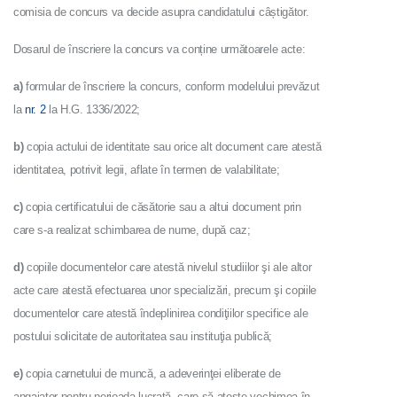
comisia de concurs va decide asupra candidatului câștigător.
Dosarul de înscriere la concurs va conține următoarele acte:
a)
formular de înscriere la concurs, conform modelului prevăzut
la
nr. 2
la H.G. 1336/2022;
b)
copia actului de identitate sau orice alt document care atestă
identitatea, potrivit legii, aflate în termen de valabilitate;
c)
copia certificatului de căsătorie sau a altui document prin
care s-a realizat schimbarea de nume, după caz;
d)
copiile documentelor care atestă nivelul studiilor şi ale altor
acte care atestă efectuarea unor specializări, precum şi copiile
documentelor care atestă îndeplinirea condiţiilor specifice ale
postului solicitate de autoritatea sau instituţia publică;
e)
copia carnetului de muncă, a adeverinţei eliberate de
angajator pentru perioada lucrată, care să ateste vechimea în