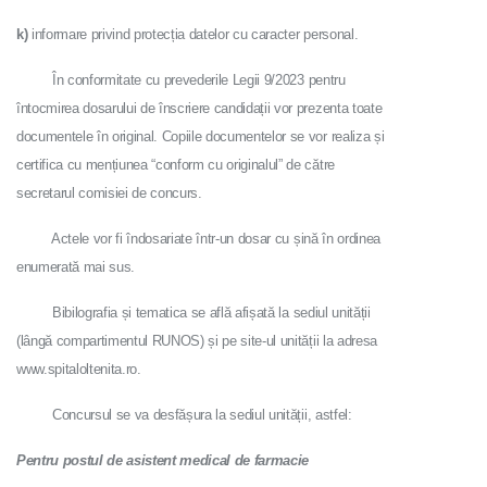
k)
informare privind protecția datelor cu caracter personal.
În conformitate cu prevederile Legii 9/2023 pentru
întocmirea dosarului de înscriere candidații vor prezenta toate
documentele în original. Copiile documentelor se vor realiza și
certifica cu mențiunea “conform cu originalul” de către
secretarul comisiei de concurs.
Actele vor fi îndosariate într-un dosar cu șină în ordinea
enumerată mai sus.
Bibilografia și tematica se află afișată la sediul unității
(lângă compartimentul RUNOS) și pe site-ul unității la adresa
www.spitaloltenita.ro.
Concursul se va desfășura la sediul unității, astfel:
Pentru postul de asistent medical de farmacie