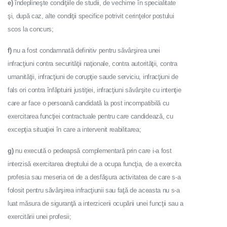
e)
îndeplineşte condiţiile de studii, de vechime în specialitate
şi, după caz, alte condiţii specifice potrivit cerinţelor postului
scos la concurs;
f)
nu a fost condamnată definitiv pentru săvârşirea unei
infracţiuni contra securităţii naţionale, contra autorităţii, contra
umanităţii, infracţiuni de corupţie saude serviciu, infracţiuni de
fals ori contra înfăptuirii justiţiei, infracţiuni săvârşite cu intenţie
care ar face o persoană candidată la post incompatibilă cu
exercitarea funcţiei contractuale pentru care candidează, cu
excepţia situaţiei în care a intervenit reabilitarea;
g)
nu execută o pedeapsă complementară prin care i-a fost
interzisă exercitarea dreptului de a ocupa funcţia, de a exercita
profesia sau meseria ori de a desfăşura activitatea de care s-a
folosit pentru săvârşirea infracţiunii sau faţă de aceasta nu s-a
luat măsura de siguranţă a interzicerii ocupării unei funcţii sau a
exercitării unei profesii;