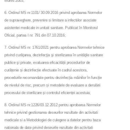
Mures 2003;
6. Ordinul MS nr.1101/ 30.09.2016 privind aprobarea Normelor
de supraveghere, prevenire si limitare a infectiilor asociate
asistentei medicale in unitati sanitare. Publicat în Monitorul
Oficial, partea I nr. 791 din 07.10.2016;
7. Ordinul MS nr. 1761/2021 pentru aprobarea Normelor tehnice
privind curăţarea, dezinfecţia şi sterilizarea în unităţile sanitare
publice şi private, evaluarea eficacității procedurilor de
curățenie și dezinfecție efectuate în cadrul acestora,
procedurile recomandate pentru dezinfecția mâinilor în funcție
de nivelul de risc, precum și metodele de evaluare a derulării
procesului de sterilizare și controlul eficienței acestuia;
8. Ordinul MS nr.1226/03.12.2012 pentru aprobarea Normelor
tehnice privind gestionarea deseurilor rezultate din activitati
medicale si a Metodologiei de culegere a datelor pentru baza
nationala de date privind deseurile rezultate din activitati