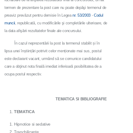
termen de prezentare la post care nu poate depăşi termenul de
preaviz prevăzut pentru demisie în Legea
nr. 53/2003
-
Codul
muncii
, republicată, cu modificările şi completările ulterioare, de
la data afişării rezultatelor finale ale concursului.
În cazul neprezentării la post la termenul stabilit și în
lipsa unei înștiințări potrivit celor menționate mai sus, postul
este declarant vacant, urmând să se comunice candidatului
care a obţinut nota finală imediat inferioară posibilitatea de a
ocupa postul respectiv.
TEMATICA SI BIBLIOGRAFIE
TEMATICA
Hipnotice si sedative
Tranchilizante