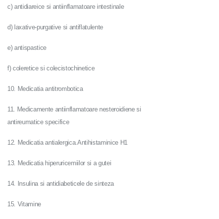
c) antidiareice si antiinflamatoare intestinale
d) laxative-purgative si antiflatulente
e) antispastice
f) coleretice si colecistochinetice
10. Medicatia antitrombotica
11. Medicamente antiinflamatoare nesteroidiene si
antireumatice specifice
12. Medicatia antialergica.Antihistaminice H1
13. Medicatia hiperuricemiilor si a gutei
14. Insulina si antidiabeticele de sinteza
15. Vitamine