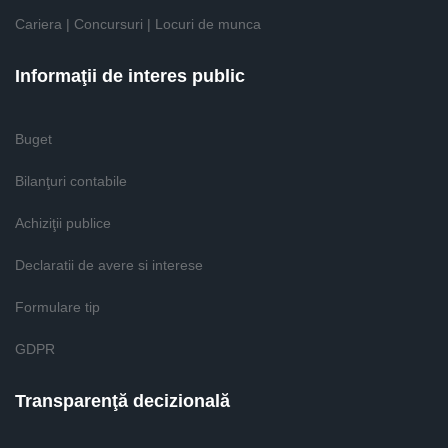
Cariera | Concursuri | Locuri de munca
Informaţii de interes public
Buget
Bilanţuri contabile
Achiziţii publice
Declaratii de avere si interese
Formulare tip
GDPR
Transparenţă decizională