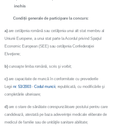
inchis
Condiții generale de participare la concurs:
a)
are cetăţenia română sau cetăţenia unui alt stat membru al
Uniunii Europene, a unui stat parte la Acordul privind Spaţiul
Economic European (SEE) sau cetăţenia Confederaţiei
Elveţiene;
b)
cunoaşte limba română, scris şi vorbit;
c)
are capacitate de muncă în conformitate cu prevederile
Legii
nr. 53/2003
-
Codul muncii
, republicată, cu modificările şi
completările ulterioare;
d)
are o stare de sănătate corespunzătoare postului pentru care
candidează, atestată pe baza adeverinţei medicale eliberate de
medicul de familie sau de unităţile sanitare abilitate;