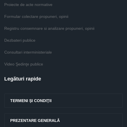
Proiecte de acte normative
Formular colectare propuneri, opinii
Registru consemnare si analizare propuneri, opinii
Dezbateri publice
Consultari interministeriale
Video Şedinţe publice
Legături rapide
TERMENI ŞI CONDIŢII
PREZENTARE GENERALĂ