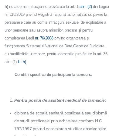
h
)
nu a comis infracţiunile prevăzute la art. 1
alin. (2)
din Legea
nr. 118/2019 privind Registrul naţional automatizat cu privire la
persoanele care au comis infracţiuni sexuale, de exploatare a
unor persoane sau asupra minorilor, precum şi pentru
completarea Legii
nr. 76/2008
privind organizarea şi
funcţionarea Sistemului Naţional de Date Genetice Judiciare,
cu modificările ulterioare, pentru domeniile prevăzute la art. 35
alin. (1)
lit. h)
.
Condiții specifice de participare la concurs:
Pentru postul de asistent medical de farmacie:
diplomă de școală sanitară postliceală sau diplomă
de studii postliceale prin echivalare conform H.G.
797/1997 privind echivalarea studiilor absolvenților