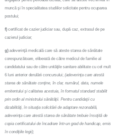
muncă şi în specialitatea studiilor solicitate pentru ocuparea
postului;
f)
certificat de cazier judiciar sau, după caz, extrasul de pe
cazierul judiciar;
g)
adeverinţă medicală care să ateste starea de sănătate
corespunzătoare, eliberată de către medicul de familie al
candidatului sau de către unităţile sanitare abilitate cu cel mult
6 luni anterior derulării concursului;
(a
deverinţa care atestă
starea de sănătate conţine, în clar, numărul, data, numele
emitentului şi calitatea acestuia, în formatul standard stabilit
prin ordin al ministrului sănătăţii. Pentru candidaţii cu
dizabilităţi, în situaţia solicitării de adaptare rezonabilă,
adeverinţa care atestă starea de sănătate trebuie însoţită de
copia certificatului de încadrare într-un grad de handicap, emis
în condiţiile legii)
;