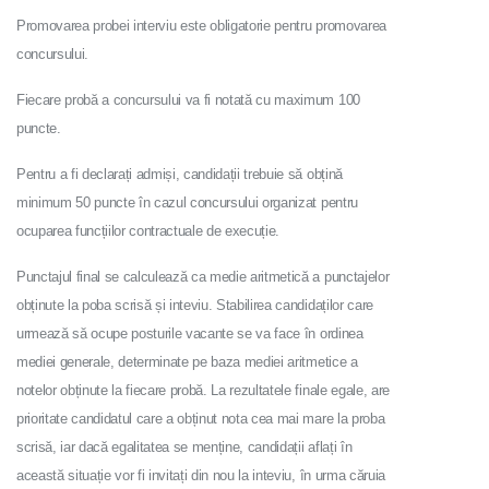
Promovarea probei interviu este obligatorie pentru promovarea
concursului.
Fiecare probă a concursului va fi notată cu maximum 100
puncte.
Pentru a fi declarați admiși, candidații trebuie să obțină
minimum 50 puncte în cazul concursului organizat pentru
ocuparea funcțiilor contractuale de execuție.
Punctajul final se calculează ca medie aritmetică a punctajelor
obținute la poba scrisă și inteviu. Stabilirea candidaților care
urmează să ocupe posturile vacante se va face în ordinea
mediei generale, determinate pe baza mediei aritmetice a
notelor obținute la fiecare probă. La rezultatele finale egale, are
prioritate candidatul care a obținut nota cea mai mare la proba
scrisă, iar dacă egalitatea se menține, candidații aflați în
această situație vor fi invitați din nou la inteviu, în urma căruia