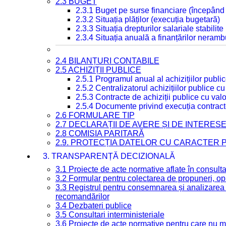
2.3 BUGET
2.3.1 Buget pe surse financiare (începând
2.3.2 Situația plăților (execuția bugetară)
2.3.3 Situația drepturilor salariale stabilit
2.3.4 Situația anuală a finanțărilor neramb
2.4 BILANȚURI CONTABILE
2.5 ACHIZIȚII PUBLICE
2.5.1 Programul anual al achizițiilor publi
2.5.2 Centralizatorul achizițiilor publice 
2.5.3 Contracte de achiziții publice cu va
2.5.4 Documente privind execuția contract
2.6 FORMULARE TIP
2.7 DECLARAȚII DE AVERE ȘI DE INTERES
2.8 COMISIA PARITARĂ
2.9. PROTECȚIA DATELOR CU CARACTER
3. TRANSPARENȚĂ DECIZIONALĂ
3.1 Proiecte de acte normative aflate în consult
3.2 Formular pentru colectarea de propuneri, opi
3.3 Registrul pentru consemnarea și analizarea p
recomandărilor
3.4 Dezbateri publice
3.5 Consultari interministeriale
3.6 Proiecte de acte normative pentru care nu ma