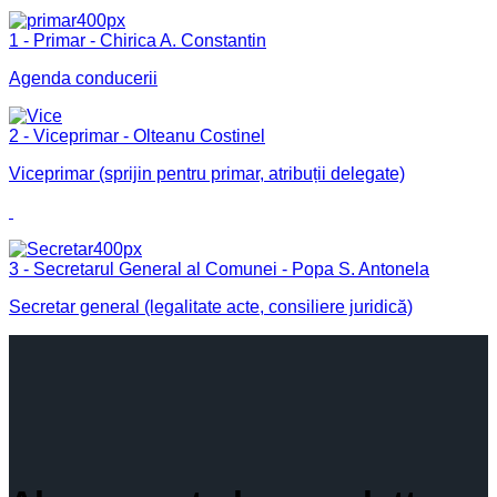
1 - Primar - Chirica A. Constantin
Agenda conducerii
2 - Viceprimar - Olteanu Costinel
Viceprimar (sprijin pentru primar, atribuții delegate)
3 - Secretarul General al Comunei - Popa S. Antonela
Secretar general (legalitate acte, consiliere juridică)