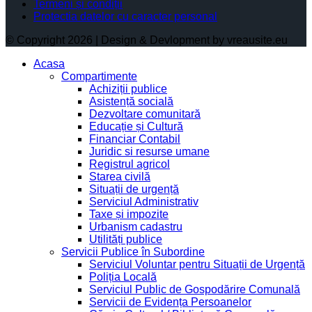
Termeni și condiții
Protectia datelor cu caracter personal
© Copyright 2026 | Design & Devlopment by vreausite.eu
Acasa
Compartimente
Achiziții publice
Asistență socială
Dezvoltare comunitară
Educație și Cultură
Financiar Contabil
Juridic si resurse umane
Registrul agricol
Starea civilă
Situații de urgență
Serviciul Administrativ
Taxe și impozite
Urbanism cadastru
Utilități publice
Servicii Publice în Subordine
Serviciul Voluntar pentru Situații de Urgență
Poliția Locală
Serviciul Public de Gospodărire Comunală
Servicii de Evidența Persoanelor