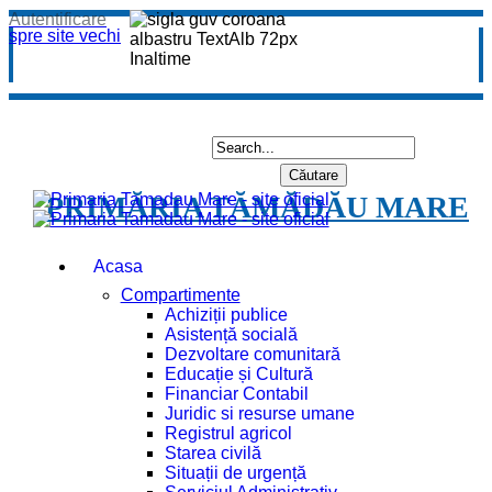
Autentificare
spre site vechi
PRIMĂRIA TĂMĂDĂU MARE
Acasa
Compartimente
Achiziții publice
Asistență socială
Dezvoltare comunitară
Educație și Cultură
Financiar Contabil
Juridic si resurse umane
Registrul agricol
Starea civilă
Situații de urgență