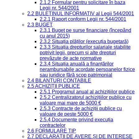
2.1.2 Formular pentru solicitare în baza
Legii nr. 544/2001
2.2 BULETINUL INFORMATIV al Legii 544/2001
2.2.1 Raport conform Legii nr. 544/2001
2.3 BUGET
2.3.1 Buget pe surse financiare (începând
cu anul 2015)
2.3.2 Situația plăților (execuția bugetară)
2.3.3 Situația drepturilor salariale stabilite
potrivit legii, precum și alte drepturi
prevăzute de acte normative
2.3.4 Situația anuală a finanțărilor
nerambursabile acordate persoanelor fizice
sau juridice fără scop patrimonial
2.4 BILANȚURI CONTABILE
2.5 ACHIZIȚII PUBLICE
2.5.1 Programul anual al achizițiilor publice
2.5.2 Centralizatorul achizițiilor publice cu
valoare mai mare de 5000 €
2.5.3 Contracte de achiziții publice cu
valoare de peste 5000 €
2.5.4 Documente privind execuția
contractelor
2.6 FORMULARE TIP
2.7 DECLARAȚII DE AVERE ȘI DE INTERESE