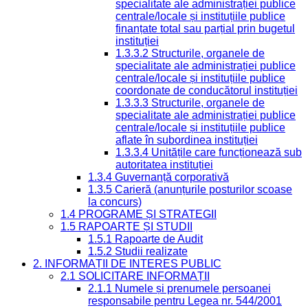
specialitate ale administrației publice
centrale/locale și instituțiile publice
finanțate total sau parțial prin bugetul
instituției
1.3.3.2 Structurile, organele de
specialitate ale administrației publice
centrale/locale și instituțiile publice
coordonate de conducătorul instituției
1.3.3.3 Structurile, organele de
specialitate ale administrației publice
centrale/locale și instituțiile publice
aflate în subordinea instituției
1.3.3.4 Unitățile care funcționează sub
autoritatea instituției
1.3.4 Guvernanță corporativă
1.3.5 Carieră (anunțurile posturilor scoase
la concurs)
1.4 PROGRAME ȘI STRATEGII
1.5 RAPOARTE ȘI STUDII
1.5.1 Rapoarte de Audit
1.5.2 Studii realizate
2. INFORMAȚII DE INTERES PUBLIC
2.1 SOLICITARE INFORMAȚII
2.1.1 Numele și prenumele persoanei
responsabile pentru Legea nr. 544/2001