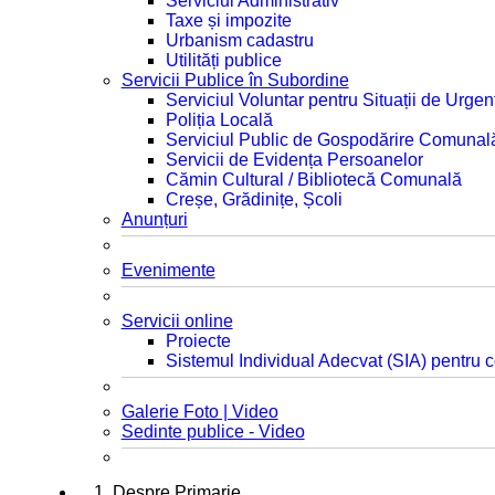
Serviciul Administrativ
Taxe și impozite
Urbanism cadastru
Utilități publice
Servicii Publice în Subordine
Serviciul Voluntar pentru Situații de Urgen
Poliția Locală
Serviciul Public de Gospodărire Comunal
Servicii de Evidența Persoanelor
Cămin Cultural / Bibliotecă Comunală
Creșe, Grădinițe, Școli
Anunțuri
Evenimente
Servicii online
Proiecte
Sistemul Individual Adecvat (SIA) pentru c
Galerie Foto | Video
Sedinte publice - Video
1. Despre Primarie