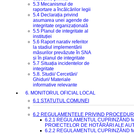
5.3 Mecanismul de
raportare a încălcărilor legii
5.4 Declarația privind
asumarea unei agende de
integritate organizațională
5.5 Planul de integritate al
instituției
5.6 Raport narativ referitor
la stadiul implementării
măsurilor prevăzute în SNA
și în planul de integritate
5.7 Situația incidentelor de
integritate
5.8. Studii/ Cercetări/
Ghiduri/ Materiale
informative relevante
6. MONITORUL OFICIAL LOCAL
6.1 STATUTUL COMUNEI
6.2 REGULAMENTELE PRIVIND PROCEDURI
6.2.1 REGULAMENTUL CUPRINZÂND M
PROIECTELOR DE HOTĂRÂRI ALE AUT
6.2.2 REGULAMENTUL CUPRINZÂND M