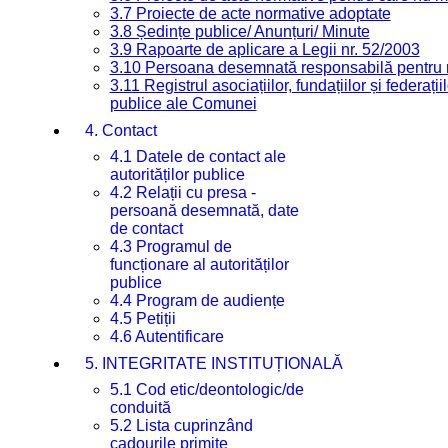
3.7 Proiecte de acte normative adoptate
3.8 Ședințe publice/ Anunțuri/ Minute
3.9 Rapoarte de aplicare a Legii nr. 52/2003
3.10 Persoana desemnată responsabilă pentru re
3.11 Registrul asociațiilor, fundațiilor și federații
publice ale Comunei
4. Contact
4.1 Datele de contact ale
autorităților publice
4.2 Relații cu presa -
persoană desemnată, date
de contact
4.3 Programul de
funcționare al autorităților
publice
4.4 Program de audiențe
4.5 Petiții
4.6 Autentificare
5. INTEGRITATE INSTITUȚIONALĂ
5.1 Cod etic/deontologic/de
conduită
5.2 Lista cuprinzând
cadourile primite