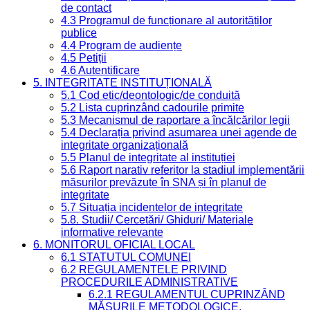
de contact
4.3 Programul de funcționare al autorităților
publice
4.4 Program de audiențe
4.5 Petiții
4.6 Autentificare
5. INTEGRITATE INSTITUȚIONALĂ
5.1 Cod etic/deontologic/de conduită
5.2 Lista cuprinzând cadourile primite
5.3 Mecanismul de raportare a încălcărilor legii
5.4 Declarația privind asumarea unei agende de
integritate organizațională
5.5 Planul de integritate al instituției
5.6 Raport narativ referitor la stadiul implementării
măsurilor prevăzute în SNA și în planul de
integritate
5.7 Situația incidentelor de integritate
5.8. Studii/ Cercetări/ Ghiduri/ Materiale
informative relevante
6. MONITORUL OFICIAL LOCAL
6.1 STATUTUL COMUNEI
6.2 REGULAMENTELE PRIVIND
PROCEDURILE ADMINISTRATIVE
6.2.1 REGULAMENTUL CUPRINZÂND
MĂSURILE METODOLOGICE,