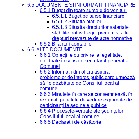
6.5 DOCUMENTE ȘI INFORMAȚII FINANCIARE
6.5.1 Buget din toate sursele de venituri
6.5.1.1 Buget pe surse financiare
6.5.1.2 Situatia platilor
6.5.1.3 Situatia drepturilor salariale
stabilite potrivit legii, precum si alte
drepturi prevazute de acte normative
6.5.2 Bilanturi contabile
6.6. ALTE DOCUMENTE
6.6.1 Obiecțiile cu privire la legalitate,
efectuate în scris de secretarul general al
Comunei
6.6.2 Informații din oficiu asupra
problemelor de interes public care urmează
să fie dezbătute de Consiliul local al
comunei
6.6.3 Minutele în care se consemnează, în
rezumat, punctele de vedere exprimate de
participanți la ședinele publice
6.6.4 Procesele-verbale ale ședințelor
Consiliului local al comunei
6.6.5 Declarații de căsătorie