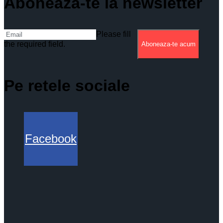
Aboneaza-te la newsletter
Please fill
the required field.
Aboneaza-te acum
Pe retele sociale
Facebook