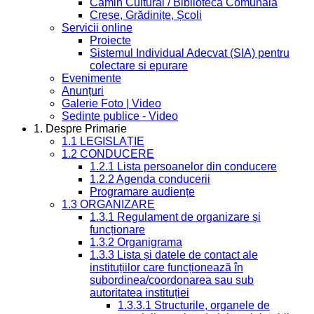
Cămin Cultural / Bibliotecă Comunală
Creșe, Grădinițe, Școli
Servicii online
Proiecte
Sistemul Individual Adecvat (SIA) pentru
colectare si epurare
Evenimente
Anunțuri
Galerie Foto | Video
Sedinte publice - Video
1. Despre Primarie
1.1 LEGISLAȚIE
1.2 CONDUCERE
1.2.1 Lista persoanelor din conducere
1.2.2 Agenda conducerii
Programare audiențe
1.3 ORGANIZARE
1.3.1 Regulament de organizare și
funcționare
1.3.2 Organigrama
1.3.3 Lista și datele de contact ale
instituțiilor care funcționează în
subordinea/coordonarea sau sub
autoritatea instituției
1.3.3.1 Structurile, organele de