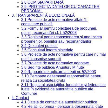
2.8 COMISIA PARITARĂ
2.9. PROTECȚIA DATELOR CU CARACTER
PERSONAL
3. TRANSPARENȚĂ DECIZIONALĂ
3.1 Proiecte de acte normative aflate în
consultare publică
3.2 Formular pentru colectarea de propuneri,
opinii, recomandări cf. L 52/2003
3.3 Registrul pentru consemnarea și analizarea
propunerilor, opiniilor sau recomandărilor
3.4 Dezbateri publice
3.5 Consultari interministeriale
3.6 Proiecte de acte normative pentru care nu mai
pot fi transmise sugestii
3.7 Proiecte de acte normative adoptate
3.8 Ședințe publice/ Anunțuri/ Minute
3.9 Rapoarte de aplicare a Legii nr. 52/2003
3.10 Persoana desemnată responsabilă pentru
relația cu societatea civilă
3.11 Registrul asociațiilor, fundațiilor și federațiilor
luate în evidență de autoritățile publice ale
Comunei
4. Contact
4.1 Datele de contact ale autorităților publice
4.2 Relații cu presa - persoană desemnată, date