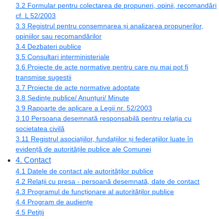
3.2 Formular pentru colectarea de propuneri, opinii, recomandări
cf. L 52/2003
3.3 Registrul pentru consemnarea și analizarea propunerilor,
opiniilor sau recomandărilor
3.4 Dezbateri publice
3.5 Consultari interministeriale
3.6 Proiecte de acte normative pentru care nu mai pot fi
transmise sugestii
3.7 Proiecte de acte normative adoptate
3.8 Ședințe publice/ Anunțuri/ Minute
3.9 Rapoarte de aplicare a Legii nr. 52/2003
3.10 Persoana desemnată responsabilă pentru relația cu
societatea civilă
3.11 Registrul asociațiilor, fundațiilor și federațiilor luate în
evidență de autoritățile publice ale Comunei
4. Contact
4.1 Datele de contact ale autorităților publice
4.2 Relații cu presa - persoană desemnată, date de contact
4.3 Programul de funcționare al autorităților publice
4.4 Program de audiențe
4.5 Petiții