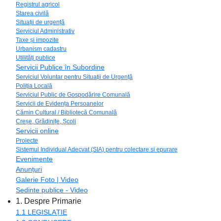
Registrul agricol
Starea civilă
Situații de urgență
Serviciul Administrativ
Taxe și impozite
Urbanism cadastru
Utilități publice
Servicii Publice în Subordine
Serviciul Voluntar pentru Situații de Urgență
Poliția Locală
Serviciul Public de Gospodărire Comunală
Servicii de Evidența Persoanelor
Cămin Cultural / Bibliotecă Comunală
Creșe, Grădinițe, Școli
Servicii online
Proiecte
Sistemul Individual Adecvat (SIA) pentru colectare si epurare
Evenimente
Anunțuri
Galerie Foto | Video
Sedinte publice - Video
1. Despre Primarie
1.1 LEGISLAȚIE