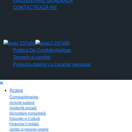
PREZENTARE GENERALĂ
CONTACTEAZĂ-NE
Politica De Confidențialitate
Termeni și condiții
Protectia datelor cu caracter personal
© Copyright 2026 | Design & Devlopment by vreausite.eu
Acasa
Compartimente
Achiziții publice
Asistență socială
Dezvoltare comunitară
Educație și Cultură
Financiar Contabil
Juridic si resurse umane