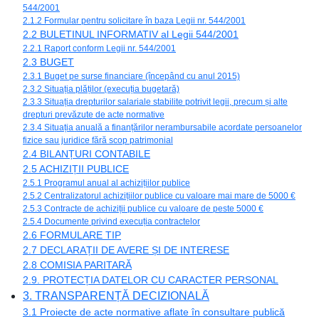
544/2001
2.1.2 Formular pentru solicitare în baza Legii nr. 544/2001
2.2 BULETINUL INFORMATIV al Legii 544/2001
2.2.1 Raport conform Legii nr. 544/2001
2.3 BUGET
2.3.1 Buget pe surse financiare (începând cu anul 2015)
2.3.2 Situația plăților (execuția bugetară)
2.3.3 Situația drepturilor salariale stabilite potrivit legii, precum și alte
drepturi prevăzute de acte normative
2.3.4 Situația anuală a finanțărilor nerambursabile acordate persoanelor
fizice sau juridice fără scop patrimonial
2.4 BILANȚURI CONTABILE
2.5 ACHIZIȚII PUBLICE
2.5.1 Programul anual al achizițiilor publice
2.5.2 Centralizatorul achizițiilor publice cu valoare mai mare de 5000 €
2.5.3 Contracte de achiziții publice cu valoare de peste 5000 €
2.5.4 Documente privind execuția contractelor
2.6 FORMULARE TIP
2.7 DECLARAȚII DE AVERE ȘI DE INTERESE
2.8 COMISIA PARITARĂ
2.9. PROTECȚIA DATELOR CU CARACTER PERSONAL
3. TRANSPARENȚĂ DECIZIONALĂ
3.1 Proiecte de acte normative aflate în consultare publică