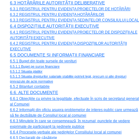
6.3 HOTĂRÂRILE AUTORITĂȚII DELIBERATIVE
6.3.1 REGISTRUL PENTRU EVIDENȚA PROIECTELOR DE HOTĂRÂRI
6.3.2 REGISTRUL PENTRU EVIDENȚA HOTĂRÂRILOR
6.3.3 REGISTRUL PENTRU EVIDENȚA ȘEDINȚELOR CONSILIULUI LOCAL
6.4 DISPOZIȚIILE AUTORITĂȚII EXECUTIVE
6.4.1 REGISTRUL PENTRU EVIDENȚA PROIECTELOR DE DISPOZIȚII ALE
AUTORITĂȚII EXECUTIVE
6.4.2 REGISTRUL PENTRU EVIDENȚA DISPOZIȚIILOR AUTORITĂȚII
EXECUTIVE
6.5 DOCUMENTE ȘI INFORMAȚII FINANCIARE
6.5.1 Buget din toate sursele de venituri
6.5.1.1 Buget pe surse financiare
6.5.1.2 Situatia platilor
6.5.1.3 Situatia drepturilor salariale stabilite potrivit legii, precum si alte drepturi
prevazute de acte normative
6.5.2 Bilanturi contabile
6.6. ALTE DOCUMENTE
6.6.1 Obiecțiile cu privire la legalitate, efectuate în scris de secretarul general
al Comunei
6.6.2 Informații din oficiu asupra problemelor de interes public care urmează
să fie dezbătute de Consiliul local al comunei
6.6.3 Minutele în care se consemnează, în rezumat, punctele de vedere
exprimate de participanți la ședinele publice
6.6.4 Procesele-verbale ale ședințelor Consiliului local al comunei
6.6.5 Declarații de căsătorie