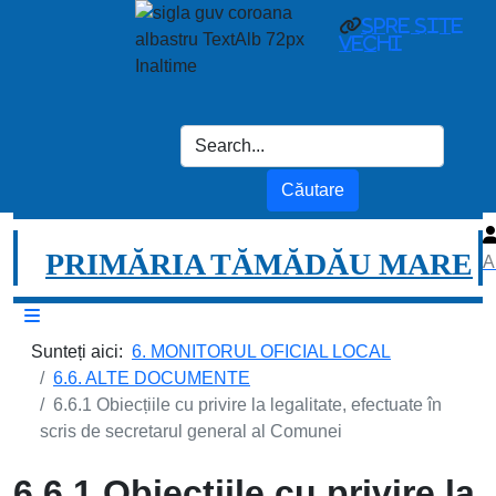
spre site
vechi
PRIMĂRIA TĂMĂDĂU MARE
A
Sunteți aici:
6. MONITORUL OFICIAL LOCAL
6.6. ALTE DOCUMENTE
6.6.1 Obiecțiile cu privire la legalitate, efectuate în
scris de secretarul general al Comunei
6.6.1 Obiecțiile cu privire la