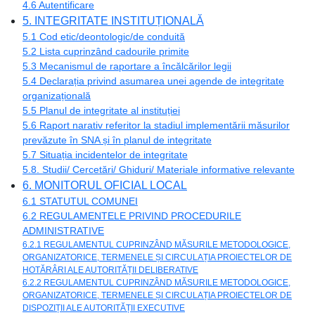
4.6 Autentificare
5. INTEGRITATE INSTITUȚIONALĂ
5.1 Cod etic/deontologic/de conduită
5.2 Lista cuprinzând cadourile primite
5.3 Mecanismul de raportare a încălcărilor legii
5.4 Declarația privind asumarea unei agende de integritate
organizațională
5.5 Planul de integritate al instituției
5.6 Raport narativ referitor la stadiul implementării măsurilor
prevăzute în SNA și în planul de integritate
5.7 Situația incidentelor de integritate
5.8. Studii/ Cercetări/ Ghiduri/ Materiale informative relevante
6. MONITORUL OFICIAL LOCAL
6.1 STATUTUL COMUNEI
6.2 REGULAMENTELE PRIVIND PROCEDURILE
ADMINISTRATIVE
6.2.1 REGULAMENTUL CUPRINZÂND MĂSURILE METODOLOGICE,
ORGANIZATORICE, TERMENELE ȘI CIRCULAȚIA PROIECTELOR DE
HOTĂRÂRI ALE AUTORITĂȚII DELIBERATIVE
6.2.2 REGULAMENTUL CUPRINZÂND MĂSURILE METODOLOGICE,
ORGANIZATORICE, TERMENELE ȘI CIRCULAȚIA PROIECTELOR DE
DISPOZIȚII ALE AUTORITĂȚII EXECUTIVE