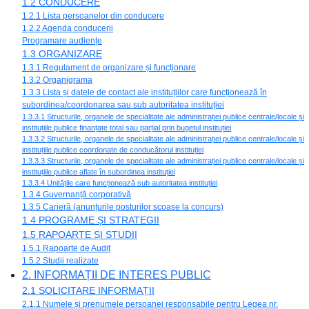
1.2 CONDUCERE
1.2.1 Lista persoanelor din conducere
1.2.2 Agenda conducerii
Programare audiențe
1.3 ORGANIZARE
1.3.1 Regulament de organizare și funcționare
1.3.2 Organigrama
1.3.3 Lista și datele de contact ale instituțiilor care funcționează în
subordinea/coordonarea sau sub autoritatea instituției
1.3.3.1 Structurile, organele de specialitate ale administrației publice centrale/locale și
instituțiile publice finanțate total sau parțial prin bugetul instituției
1.3.3.2 Structurile, organele de specialitate ale administrației publice centrale/locale și
instituțiile publice coordonate de conducătorul instituției
1.3.3.3 Structurile, organele de specialitate ale administrației publice centrale/locale și
instituțiile publice aflate în subordinea instituției
1.3.3.4 Unitățile care funcționează sub autoritatea instituției
1.3.4 Guvernanță corporativă
1.3.5 Carieră (anunțurile posturilor scoase la concurs)
1.4 PROGRAME ȘI STRATEGII
1.5 RAPOARTE ȘI STUDII
1.5.1 Rapoarte de Audit
1.5.2 Studii realizate
2. INFORMAȚII DE INTERES PUBLIC
2.1 SOLICITARE INFORMAȚII
2.1.1 Numele și prenumele persoanei responsabile pentru Legea nr.