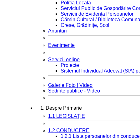
Poliția Locală
Serviciul Public de Gospodărire C
Servicii de Evidența Persoanelor
Cămin Cultural / Bibliotecă Comuna
Creșe, Grădinițe, Școli
Anunțuri
Evenimente
Servicii online
Proiecte
Sistemul Individual Adecvat (SIA) pe
Galerie Foto | Video
Sedinte publice - Video
1. Despre Primarie
1.1 LEGISLAȚIE
1.2 CONDUCERE
1.2.1 Lista persoanelor din conduce