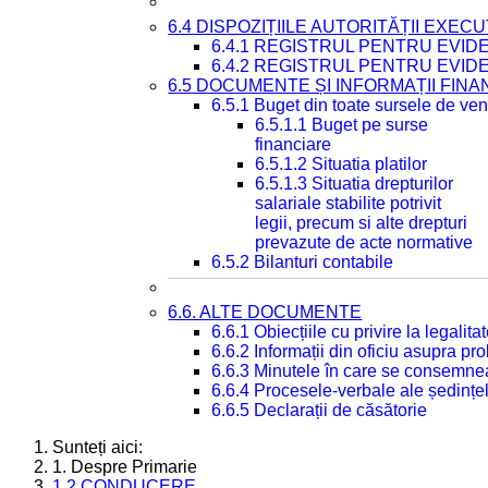
6.4 DISPOZIȚIILE AUTORITĂȚII EXECU
6.4.1 REGISTRUL PENTRU EVID
6.4.2 REGISTRUL PENTRU EVID
6.5 DOCUMENTE ȘI INFORMAȚII FIN
6.5.1 Buget din toate sursele de veni
6.5.1.1 Buget pe surse
financiare
6.5.1.2 Situatia platilor
6.5.1.3 Situatia drepturilor
salariale stabilite potrivit
legii, precum si alte drepturi
prevazute de acte normative
6.5.2 Bilanturi contabile
6.6. ALTE DOCUMENTE
6.6.1 Obiecțiile cu privire la legali
6.6.2 Informații din oficiu asupra p
6.6.3 Minutele în care se consemnea
6.6.4 Procesele-verbale ale ședințel
6.6.5 Declarații de căsătorie
Sunteți aici:
1. Despre Primarie
1.2 CONDUCERE