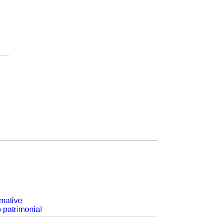
rmative
p patrimonial