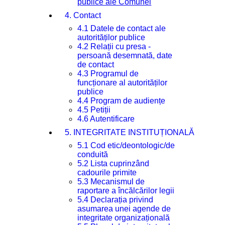
publice ale Comunei
4. Contact
4.1 Datele de contact ale
autorităților publice
4.2 Relații cu presa -
persoană desemnată, date
de contact
4.3 Programul de
funcționare al autorităților
publice
4.4 Program de audiențe
4.5 Petiții
4.6 Autentificare
5. INTEGRITATE INSTITUȚIONALĂ
5.1 Cod etic/deontologic/de
conduită
5.2 Lista cuprinzând
cadourile primite
5.3 Mecanismul de
raportare a încălcărilor legii
5.4 Declarația privind
asumarea unei agende de
integritate organizațională