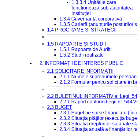
1.3.3.4 Unitățile care
funcționează sub autoritatea
instituției
1.3.4 Guvernanță corporativă
1.3.5 Carieră (anunțurile posturilor
1.4 PROGRAME ȘI STRATEGII
1.5 RAPOARTE ȘI STUDII
1.5.1 Rapoarte de Audit
1.5.2 Studii realizate
2. INFORMAȚII DE INTERES PUBLIC
2.1 SOLICITARE INFORMAȚII
2.1.1 Numele și prenumele persoan
2.1.2 Formular pentru solicitare în 
2.2 BULETINUL INFORMATIV al Legii 5
2.2.1 Raport conform Legii nr. 544/
2.3 BUGET
2.3.1 Buget pe surse financiare (în
2.3.2 Situația plăților (execuția buge
2.3.3 Situația drepturilor salariale s
2.3.4 Situația anuală a finanțărilor