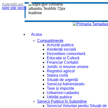
Autentificare
spre site vechi
Acasa
Compartimente
Achiziții publice
Asistență socială
Dezvoltare comunitară
Educație și Cultură
Financiar Contabil
Juridic si resurse umane
Registrul agricol
Starea civilă
Situații de urgență
Serviciul Administrativ
Taxe și impozite
Urbanism cadastru
Utilități publice
Servicii Publice în Subordine
Serviciul Voluntar pentru Situații d