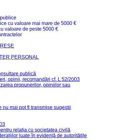
 publice
ublice cu valoare mai mare de 5000 €
 cu valoare de peste 5000 €
ntractelor
TERESE
CTER PERSONAL
onsultare publică
ri, opinii, recomandări cf. L 52/2003
zarea propunerilor, opiniilor sau
 nu mai pot fi transmise sugestii
003
tru relația cu societatea civilă
derațiilor luate în evidență de autoritățile