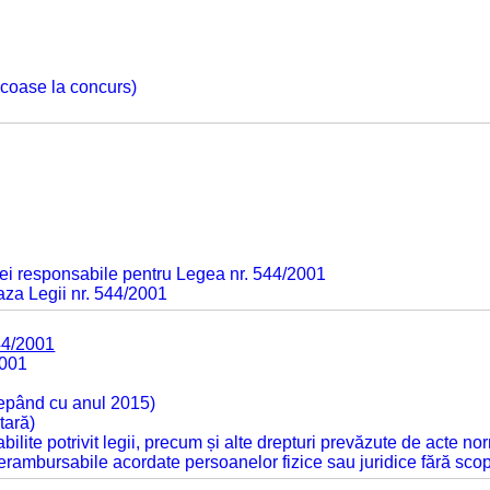
 scoase la concurs)
ei responsabile pentru Legea nr. 544/2001
baza Legii nr. 544/2001
44/2001
2001
cepând cu anul 2015)
tară)
tabilite potrivit legii, precum și alte drepturi prevăzute de acte no
 nerambursabile acordate persoanelor fizice sau juridice fără sco