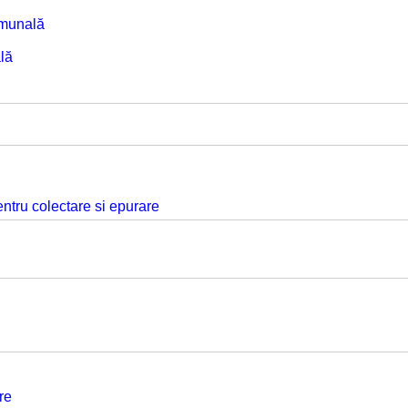
omunală
lă
ntru colectare si epurare
re