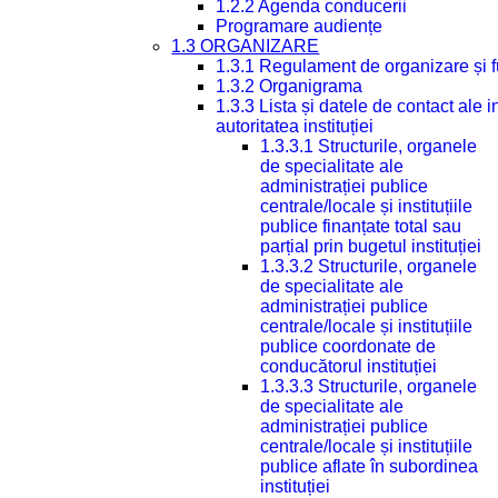
1.2.2 Agenda conducerii
Programare audiențe
1.3 ORGANIZARE
1.3.1 Regulament de organizare și 
1.3.2 Organigrama
1.3.3 Lista și datele de contact ale
autoritatea instituției
1.3.3.1 Structurile, organele
de specialitate ale
administrației publice
centrale/locale și instituțiile
publice finanțate total sau
parțial prin bugetul instituției
1.3.3.2 Structurile, organele
de specialitate ale
administrației publice
centrale/locale și instituțiile
publice coordonate de
conducătorul instituției
1.3.3.3 Structurile, organele
de specialitate ale
administrației publice
centrale/locale și instituțiile
publice aflate în subordinea
instituției