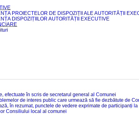
TIVE
ENȚA PROIECTELOR DE DISPOZIȚII ALE AUTORITĂȚII EXE
ENȚA DISPOZIȚIILOR AUTORITĂȚII EXECUTIVE
ANCIARE
turi
tate, efectuate în scris de secretarul general al Comunei
roblemelor de interes public care urmează să fie dezbătute de Con
ză, în rezumat, punctele de vedere exprimate de participanți la
or Consiliului local al comunei