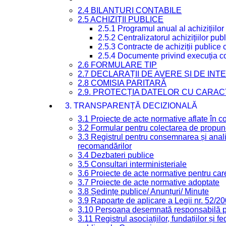
2.4 BILANȚURI CONTABILE
2.5 ACHIZIȚII PUBLICE
2.5.1 Programul anual al achizițiilor
2.5.2 Centralizatorul achizițiilor p
2.5.3 Contracte de achiziții publice
2.5.4 Documente privind execuția co
2.6 FORMULARE TIP
2.7 DECLARAȚII DE AVERE ȘI DE IN
2.8 COMISIA PARITARĂ
2.9. PROTECȚIA DATELOR CU CARA
3. TRANSPARENȚĂ DECIZIONALĂ
3.1 Proiecte de acte normative aflate în c
3.2 Formular pentru colectarea de propune
3.3 Registrul pentru consemnarea și anali
recomandărilor
3.4 Dezbateri publice
3.5 Consultari interministeriale
3.6 Proiecte de acte normative pentru care
3.7 Proiecte de acte normative adoptate
3.8 Ședințe publice/ Anunțuri/ Minute
3.9 Rapoarte de aplicare a Legii nr. 52/2
3.10 Persoana desemnată responsabilă pen
3.11 Registrul asociațiilor, fundațiilor și fe