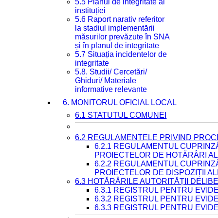
5.5 Planul de integritate al
instituției
5.6 Raport narativ referitor
la stadiul implementării
măsurilor prevăzute în SNA
și în planul de integritate
5.7 Situația incidentelor de
integritate
5.8. Studii/ Cercetări/
Ghiduri/ Materiale
informative relevante
6. MONITORUL OFICIAL LOCAL
6.1 STATUTUL COMUNEI
6.2 REGULAMENTELE PRIVIND PROC
6.2.1 REGULAMENTUL CUPRINZ
PROIECTELOR DE HOTĂRÂRI ALE
6.2.2 REGULAMENTUL CUPRINZ
PROIECTELOR DE DISPOZIȚII A
6.3 HOTĂRÂRILE AUTORITĂȚII DELIB
6.3.1 REGISTRUL PENTRU EVI
6.3.2 REGISTRUL PENTRU EVI
6.3.3 REGISTRUL PENTRU EVID