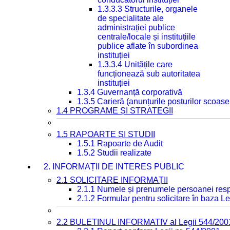
1.3.3.3 Structurile, organele
de specialitate ale
administrației publice
centrale/locale și instituțiile
publice aflate în subordinea
instituției
1.3.3.4 Unitățile care
funcționează sub autoritatea
instituției
1.3.4 Guvernanță corporativă
1.3.5 Carieră (anunțurile posturilor scoase
1.4 PROGRAME ȘI STRATEGII
1.5 RAPOARTE ȘI STUDII
1.5.1 Rapoarte de Audit
1.5.2 Studii realizate
2. INFORMAȚII DE INTERES PUBLIC
2.1 SOLICITARE INFORMAȚII
2.1.1 Numele și prenumele persoanei resp
2.1.2 Formular pentru solicitare în baza Le
2.2 BULETINUL INFORMATIV al Legii 544/200