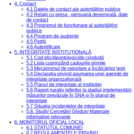
4. Contact
4.1 Datele de contact ale autorităților publice
4.2 Relații cu presa - persoană desemnată, date
de contact
4.3 Programul de funcționare al autorităților
publice
4.4 Program de audiențe
4.5 Petiții
4.6 Autentificare
5. INTEGRITATE INSTITUȚIONALĂ
5.1 Cod etic/deontologic/de conduită
5.2 Lista cuprinzând cadourile primite
5.3 Mecanismul de raportare a încălcărilor legii
5.4 Declarația privind asumarea unei agende de
integritate organizațională
5.5 Planul de integritate al instituției
5.6 Raport narativ referitor la stadiul implementării
măsurilor prevăzute în SNA și în planul de
integritate
5.7 Situația incidentelor de integritate
5.8. Studii/ Cercetări/ Ghiduri/ Materiale
informative relevante
6. MONITORUL OFICIAL LOCAL
6.1 STATUTUL COMUNEI
6.2 REGULAMENTELE PRIVIND