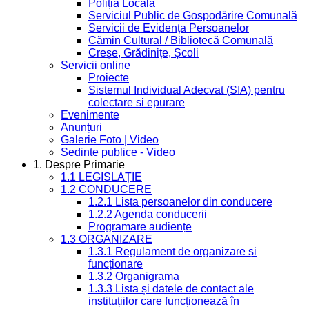
Poliția Locală
Serviciul Public de Gospodărire Comunală
Servicii de Evidența Persoanelor
Cămin Cultural / Bibliotecă Comunală
Creșe, Grădinițe, Școli
Servicii online
Proiecte
Sistemul Individual Adecvat (SIA) pentru
colectare si epurare
Evenimente
Anunțuri
Galerie Foto | Video
Sedinte publice - Video
1. Despre Primarie
1.1 LEGISLAȚIE
1.2 CONDUCERE
1.2.1 Lista persoanelor din conducere
1.2.2 Agenda conducerii
Programare audiențe
1.3 ORGANIZARE
1.3.1 Regulament de organizare și
funcționare
1.3.2 Organigrama
1.3.3 Lista și datele de contact ale
instituțiilor care funcționează în