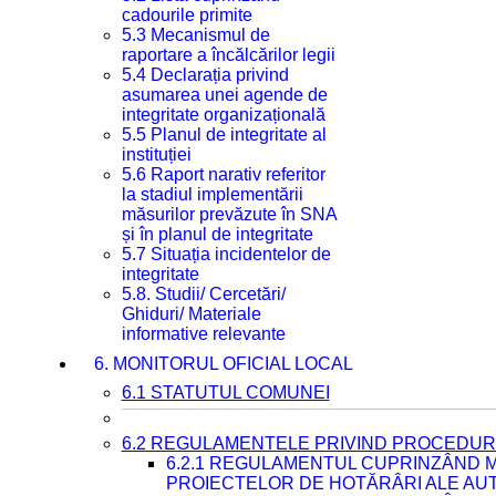
cadourile primite
5.3 Mecanismul de
raportare a încălcărilor legii
5.4 Declarația privind
asumarea unei agende de
integritate organizațională
5.5 Planul de integritate al
instituției
5.6 Raport narativ referitor
la stadiul implementării
măsurilor prevăzute în SNA
și în planul de integritate
5.7 Situația incidentelor de
integritate
5.8. Studii/ Cercetări/
Ghiduri/ Materiale
informative relevante
6. MONITORUL OFICIAL LOCAL
6.1 STATUTUL COMUNEI
6.2 REGULAMENTELE PRIVIND PROCEDURI
6.2.1 REGULAMENTUL CUPRINZÂND M
PROIECTELOR DE HOTĂRÂRI ALE AUT