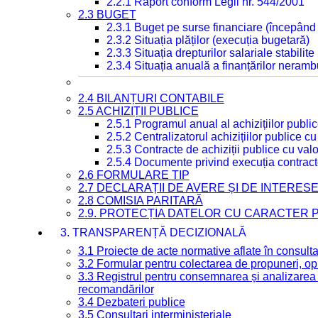
2.2.1 Raport conform Legii nr. 544/2001
2.3 BUGET
2.3.1 Buget pe surse financiare (începând
2.3.2 Situația plăților (execuția bugetară)
2.3.3 Situația drepturilor salariale stabilit
2.3.4 Situația anuală a finanțărilor neramb
2.4 BILANȚURI CONTABILE
2.5 ACHIZIȚII PUBLICE
2.5.1 Programul anual al achizițiilor publi
2.5.2 Centralizatorul achizițiilor publice 
2.5.3 Contracte de achiziții publice cu va
2.5.4 Documente privind execuția contract
2.6 FORMULARE TIP
2.7 DECLARAȚII DE AVERE ȘI DE INTERES
2.8 COMISIA PARITARĂ
2.9. PROTECȚIA DATELOR CU CARACTER
3. TRANSPARENȚĂ DECIZIONALĂ
3.1 Proiecte de acte normative aflate în consult
3.2 Formular pentru colectarea de propuneri, opi
3.3 Registrul pentru consemnarea și analizarea p
recomandărilor
3.4 Dezbateri publice
3.5 Consultari interministeriale