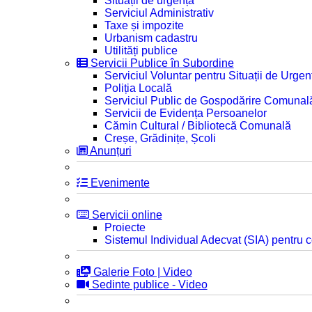
Situații de urgență
Serviciul Administrativ
Taxe și impozite
Urbanism cadastru
Utilități publice
Servicii Publice în Subordine
Serviciul Voluntar pentru Situații de Urgen
Poliția Locală
Serviciul Public de Gospodărire Comunal
Servicii de Evidența Persoanelor
Cămin Cultural / Bibliotecă Comunală
Creșe, Grădinițe, Școli
Anunțuri
Evenimente
Servicii online
Proiecte
Sistemul Individual Adecvat (SIA) pentru c
Galerie Foto | Video
Sedinte publice - Video