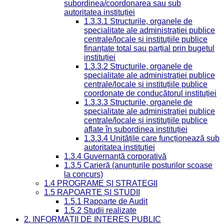
subordinea/coordonarea sau sub
autoritatea instituției
1.3.3.1 Structurile, organele de
specialitate ale administrației publice
centrale/locale și instituțiile publice
finanțate total sau parțial prin bugetul
instituției
1.3.3.2 Structurile, organele de
specialitate ale administrației publice
centrale/locale și instituțiile publice
coordonate de conducătorul instituției
1.3.3.3 Structurile, organele de
specialitate ale administrației publice
centrale/locale și instituțiile publice
aflate în subordinea instituției
1.3.3.4 Unitățile care funcționează sub
autoritatea instituției
1.3.4 Guvernanță corporativă
1.3.5 Carieră (anunțurile posturilor scoase
la concurs)
1.4 PROGRAME ȘI STRATEGII
1.5 RAPOARTE ȘI STUDII
1.5.1 Rapoarte de Audit
1.5.2 Studii realizate
2. INFORMAȚII DE INTERES PUBLIC