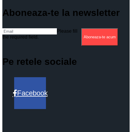
Aboneaza-te la newsletter
Please fill
the required field.
Aboneaza-te acum
Pe retele sociale
Facebook