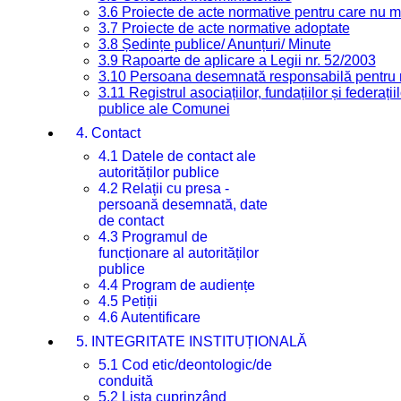
3.6 Proiecte de acte normative pentru care nu ma
3.7 Proiecte de acte normative adoptate
3.8 Ședințe publice/ Anunțuri/ Minute
3.9 Rapoarte de aplicare a Legii nr. 52/2003
3.10 Persoana desemnată responsabilă pentru re
3.11 Registrul asociațiilor, fundațiilor și federații
publice ale Comunei
4. Contact
4.1 Datele de contact ale
autorităților publice
4.2 Relații cu presa -
persoană desemnată, date
de contact
4.3 Programul de
funcționare al autorităților
publice
4.4 Program de audiențe
4.5 Petiții
4.6 Autentificare
5. INTEGRITATE INSTITUȚIONALĂ
5.1 Cod etic/deontologic/de
conduită
5.2 Lista cuprinzând