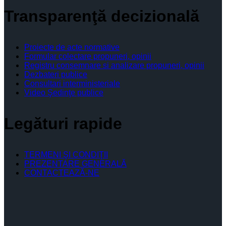
Transparenţă decizională
Proiecte de acte normative
Formular colectare propuneri, opinii
Registru consemnare si analizare propuneri, opinii
Dezbateri publice
Consultari interministeriale
Video Şedinţe publice
Legături rapide
TERMENI ŞI CONDIŢII
PREZENTARE GENERALĂ
CONTACTEAZĂ-NE