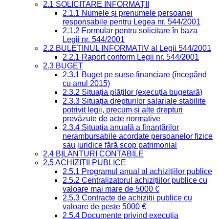
2.1 SOLICITARE INFORMAȚII
2.1.1 Numele și prenumele persoanei
responsabile pentru Legea nr. 544/2001
2.1.2 Formular pentru solicitare în baza
Legii nr. 544/2001
2.2 BULETINUL INFORMATIV al Legii 544/2001
2.2.1 Raport conform Legii nr. 544/2001
2.3 BUGET
2.3.1 Buget pe surse financiare (începând
cu anul 2015)
2.3.2 Situația plăților (execuția bugetară)
2.3.3 Situația drepturilor salariale stabilite
potrivit legii, precum și alte drepturi
prevăzute de acte normative
2.3.4 Situația anuală a finanțărilor
nerambursabile acordate persoanelor fizice
sau juridice fără scop patrimonial
2.4 BILANȚURI CONTABILE
2.5 ACHIZIȚII PUBLICE
2.5.1 Programul anual al achizițiilor publice
2.5.2 Centralizatorul achizițiilor publice cu
valoare mai mare de 5000 €
2.5.3 Contracte de achiziții publice cu
valoare de peste 5000 €
2.5.4 Documente privind execuția