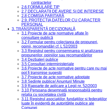
contractelor
2.6 FORMULARE TIP
2.7 DECLARAȚII DE AVERE ȘI DE INTERESE
2.8 COMISIA PARITARĂ
2.9. PROTECȚIA DATELOR CU CARACTER
PERSONAL
3. TRANSPARENȚĂ DECIZIONALĂ
3.1 Proiecte de acte normative aflate în
consultare publică
3.2 Formular pentru colectarea de propuneri,
opinii, recomandări cf. L 52/2003
3.3 Registrul pentru consemnarea și analizarea
propunerilor, opiniilor sau recomandărilor
3.4 Dezbateri publice
3.5 Consultari interministeriale
3.6 Proiecte de acte normative pentru care nu mai
pot fi transmise sugestii
3.7 Proiecte de acte normative adoptate
3.8 Ședințe publice/ Anunțuri/ Minute
3.9 Rapoarte de aplicare a Legii nr. 52/2003
3.10 Persoana desemnată responsabilă pentru
relația cu societatea civilă
3.11 Registrul asociațiilor, fundațiilor și federațiilor
luate în evidență de autoritățile publice ale
Comunei