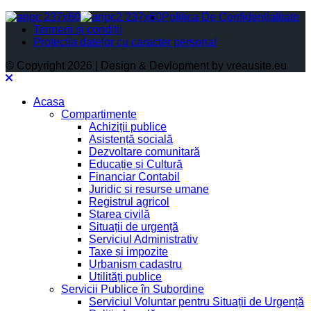
Politica De Confidențialitate
Termeni și condiții
Protectia datelor cu caracter personal
© Copyright 2026 | Design & Devlopment by vreausite.eu
Acasa
Compartimente
Achiziții publice
Asistență socială
Dezvoltare comunitară
Educație și Cultură
Financiar Contabil
Juridic si resurse umane
Registrul agricol
Starea civilă
Situații de urgență
Serviciul Administrativ
Taxe și impozite
Urbanism cadastru
Utilități publice
Servicii Publice în Subordine
Serviciul Voluntar pentru Situații de Urgență