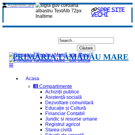
Autentificare
spre site
vechi
PRIMĂRIA TĂMĂDĂU MARE
Acasa
Compartimente
Achiziții publice
Asistență socială
Dezvoltare comunitară
Educație și Cultură
Financiar Contabil
Juridic si resurse umane
Registrul agricol
Starea civilă