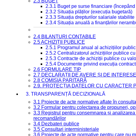
2.3 BUGET
2.3.1 Buget pe surse financiare (începând
2.3.2 Situația plăților (execuția bugetară)
2.3.3 Situația drepturilor salariale stabilit
2.3.4 Situația anuală a finanțărilor neramb
2.4 BILANȚURI CONTABILE
2.5 ACHIZIȚII PUBLICE
2.5.1 Programul anual al achizițiilor publi
2.5.2 Centralizatorul achizițiilor publice 
2.5.3 Contracte de achiziții publice cu va
2.5.4 Documente privind execuția contract
2.6 FORMULARE TIP
2.7 DECLARAȚII DE AVERE ȘI DE INTERES
2.8 COMISIA PARITARĂ
2.9. PROTECȚIA DATELOR CU CARACTER
3. TRANSPARENȚĂ DECIZIONALĂ
3.1 Proiecte de acte normative aflate în consult
3.2 Formular pentru colectarea de propuneri, opi
3.3 Registrul pentru consemnarea și analizarea p
recomandărilor
3.4 Dezbateri publice
3.5 Consultari interministeriale
3.6 Proiecte de acte normative pentru care nu ma