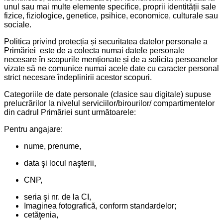
unul sau mai multe elemente specifice, proprii identității sale
fizice, fiziologice, genetice, psihice, economice, culturale sau
sociale.
Politica privind protecția și securitatea datelor personale a
Primăriei este de a colecta numai datele personale
necesare în scopurile menționate și de a solicita persoanelor
vizate să ne comunice numai acele date cu caracter personal
strict necesare îndeplinirii acestor scopuri.
Categoriile de date personale (clasice sau digitale) supuse
prelucrărilor la nivelul serviciilor/birourilor/ compartimentelor
din cadrul Primăriei sunt următoarele:
Pentru angajare:
nume, prenume,
data şi locul naşterii,
CNP,
seria şi nr. de la CI,
Imaginea fotografică, conform standardelor;
cetăţenia,