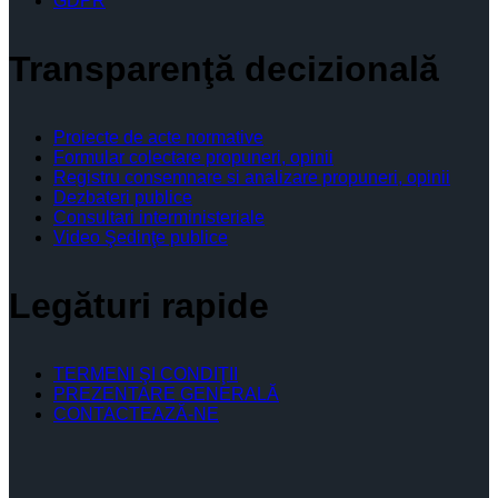
GDPR
Transparenţă decizională
Proiecte de acte normative
Formular colectare propuneri, opinii
Registru consemnare si analizare propuneri, opinii
Dezbateri publice
Consultari interministeriale
Video Şedinţe publice
Legături rapide
TERMENI ŞI CONDIŢII
PREZENTARE GENERALĂ
CONTACTEAZĂ-NE