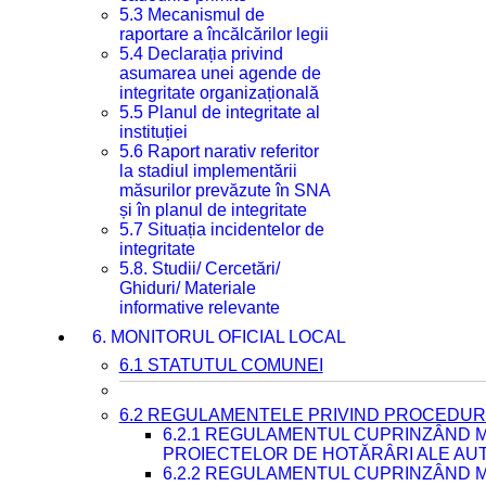
5.3 Mecanismul de
raportare a încălcărilor legii
5.4 Declarația privind
asumarea unei agende de
integritate organizațională
5.5 Planul de integritate al
instituției
5.6 Raport narativ referitor
la stadiul implementării
măsurilor prevăzute în SNA
și în planul de integritate
5.7 Situația incidentelor de
integritate
5.8. Studii/ Cercetări/
Ghiduri/ Materiale
informative relevante
6. MONITORUL OFICIAL LOCAL
6.1 STATUTUL COMUNEI
6.2 REGULAMENTELE PRIVIND PROCEDURI
6.2.1 REGULAMENTUL CUPRINZÂND M
PROIECTELOR DE HOTĂRÂRI ALE AUT
6.2.2 REGULAMENTUL CUPRINZÂND M