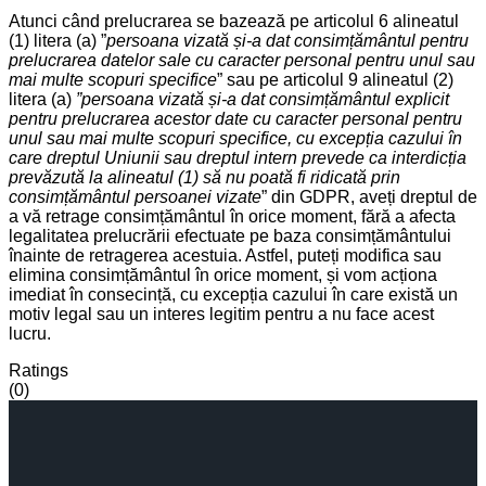
Atunci când prelucrarea se bazează pe articolul 6 alineatul
(1) litera (a) ”
persoana vizată și-a dat consimțământul pentru
prelucrarea datelor sale cu caracter personal pentru unul sau
mai multe scopuri specifice
” sau pe articolul 9 alineatul (2)
litera (a)
”persoana vizată și-a dat consimțământul explicit
pentru prelucrarea acestor date cu caracter personal pentru
unul sau mai multe scopuri specifice, cu excepția cazului în
care dreptul Uniunii sau dreptul intern prevede ca interdicția
prevăzută la alineatul (1) să nu poată fi ridicată prin
consimțământul persoanei vizate
” din GDPR, aveți dreptul de
a vă retrage consimțământul în orice moment, fără a afecta
legalitatea prelucrării efectuate pe baza consimțământului
înainte de retragerea acestuia. Astfel, puteți modifica sau
elimina consimțământul în orice moment, și vom acționa
imediat în consecință, cu excepția cazului în care există un
motiv legal sau un interes legitim pentru a nu face acest
lucru.
Ratings
(0)