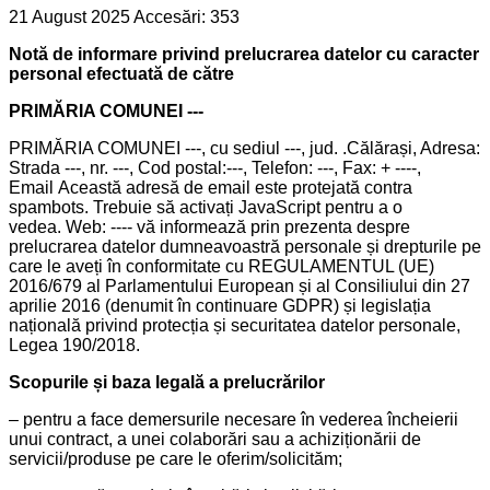
21 August 2025
Accesări: 353
Notă de informare privind prelucrarea datelor cu caracter
personal efectuată de către
PRIMĂRIA COMUNEI ---
PRIMĂRIA COMUNEI ---, cu sediul ---, jud. .Călărași, Adresa:
Strada ---, nr. ---, Cod postal:---, Telefon: ---, Fax: + ----,
Email
Această adresă de email este protejată contra
spambots. Trebuie să activați JavaScript pentru a o
vedea.
Web: ---- vă informează prin prezenta despre
prelucrarea datelor dumneavoastră personale și drepturile pe
care le aveți în conformitate cu REGULAMENTUL (UE)
2016/679 al Parlamentului European și al Consiliului din 27
aprilie 2016 (denumit în continuare GDPR) și legislația
națională privind protecția și securitatea datelor personale,
Legea 190/2018.
Scopurile și baza legală a prelucrărilor
– pentru a face demersurile necesare în vederea încheierii
unui contract, a unei colaborări sau a achiziționării de
servicii/produse pe care le oferim/solicităm;