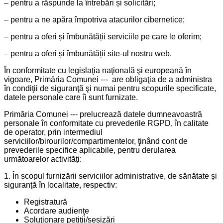
– pentru a răspunde la întrebări și solicitări;
– pentru a ne apăra împotriva atacurilor cibernetice;
– pentru a oferi și îmbunătății serviciile pe care le oferim;
– pentru a oferi și îmbunătății site-ul nostru web.
În conformitate cu legislaţia naţională şi europeană în
vigoare, Primăria Comunei --- are obligaţia de a administra
în condiţii de siguranţă şi numai pentru scopurile specificate,
datele personale care îi sunt furnizate.
Primăria Comunei --- prelucrează datele dumneavoastră
personale în conformitate cu prevederile RGPD, în calitate
de operator, prin intermediul
serviciilor/birourilor/compartimentelor, ţinând cont de
prevederile specifice aplicabile, pentru derularea
următoarelor activități:
1. În scopul furnizării serviciilor administrative, de sănătate și
siguranță în localitate, respectiv:
Registratură
Acordare audienţe
Soluţionare petiţii/sesizări