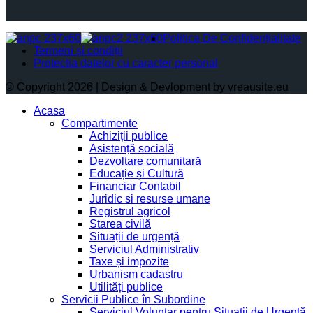
Politica De Confidențialitate
Termeni și condiții
Protectia datelor cu caracter personal
© Copyright 2026 | Design & Devlopment by vreausite.eu
Acasa
Compartimente
Achiziții publice
Asistență socială
Dezvoltare comunitară
Educație și Cultură
Financiar Contabil
Juridic si resurse umane
Registrul agricol
Starea civilă
Situații de urgență
Serviciul Administrativ
Taxe și impozite
Urbanism cadastru
Utilități publice
Servicii Publice în Subordine
Serviciul Voluntar pentru Situații de Urgență