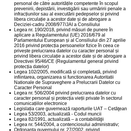
personal de către autoritățile competente în scopul
prevenirii, depistării, investigării sau urmăririi penale a
infracțiunilor sau al executării pedepselor și privind
libera circulație a acestor date și de abrogare a
Deciziei-cadru 2008/977/JAI a Consiliului
Legea nr. 190/2018, privind măsuri de punere în
aplicare a Regulamentului (UE) 2016/679 al
Parlamentului European și al Consiliului din 27 aprilie
2016 privind protecția persoanelor fizice în ceea ce
privește prelucrarea datelor cu caracter personal și
privind libera circulație a acestor date și de abrogare a
Directivei 95/46/CE (Regulamentul general privind
protecția datelor)
Legea 102/2005, modificată și completată, privind
infiintarea, organizarea si functionarea Autoritatii
Nationale de Supraveghere a Prelucrarii Datelor cu
Caracter Personal
Legea nr. 506/2004 privind prelucrarea datelor cu
caracter personal și protecția vieții private în sectorul
comunicațiilor electronice
Legislația care guvernează raporturile UAT – Cetăţean
Legea 53/2003, actualizată - Codul muncii
Legea 82/1991, actualizată – a contabilităţii
Legea nr. 544/2004, a contenciosului administrativ;
Ordonanţa guvernului nr. 27/2002, privind