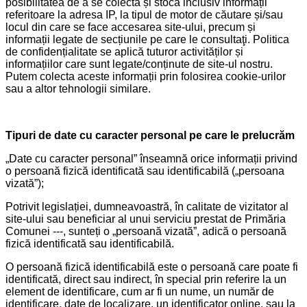
posibilitatea de a se colecta și stoca inclusiv informații
referitoare la adresa IP, la tipul de motor de căutare și/sau
locul din care se face accesarea site-ului, precum și
informații legate de secțiunile pe care le consultaţi. Politica
de confidențialitate se aplică tuturor activităților și
informațiilor care sunt legate/conținute de site-ul nostru.
Putem colecta aceste informații prin folosirea cookie-urilor
sau a altor tehnologii similare.
Tipuri de date cu caracter personal pe care le prelucrăm
„Date cu caracter personal” înseamnă orice informații privind
o persoană fizică identificată sau identificabilă („persoana
vizată”);
Potrivit legislației, dumneavoastră, în calitate de vizitator al
site-ului sau beneficiar al unui serviciu prestat de Primăria
Comunei ---, sunteți o „persoană vizată”, adică o persoană
fizică identificată sau identificabilă.
O persoană fizică identificabilă este o persoană care poate fi
identificată, direct sau indirect, în special prin referire la un
element de identificare, cum ar fi un nume, un număr de
identificare, date de localizare, un identificator online, sau la