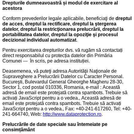
Drepturile dumneavoastră și modul de exercitare al
acestora
Conform prevederilor legale aplicabile, beneficiaţi de
dreptul
de acces, dreptul la rectificare, dreptul la ştergerea
datelor, dreptul la restricţionarea prelucrării, dreptul la
portabilitatea datelor, dreptul la opoziţie şi procesul
decizional individual automatizat
.
Pentru exercitarea drepturilor dvs. vă rugăm să contactați
direct responsabilul cu protecția datelor din Primăria
Comunei --- în scris, pe adresa instituției.
Deasemenea, vă puteţi adresa Autorităţii Naţionale de
Supraveghere a Prelucrării Datelor cu Caracter Personal.
Bucureşti, Bulevardul General Gheorghe Magheru 28-30,
Sector 1, cod postal 010336, Romania, e-mail :
Această
adresă de email este protejată contra spambots. Trebuie să
activați JavaScript pentru a o vedea.
,
Această adresă de
email este protejată contra spambots. Trebuie să activați
JavaScript pentru a o vedea.
, Fax: +40-241-617260, Tel: +40-
241-664740, Web:
http://www.dataprotection.ro
.
Prelucrările de date speciale sau întemeiate pe
consimțământ