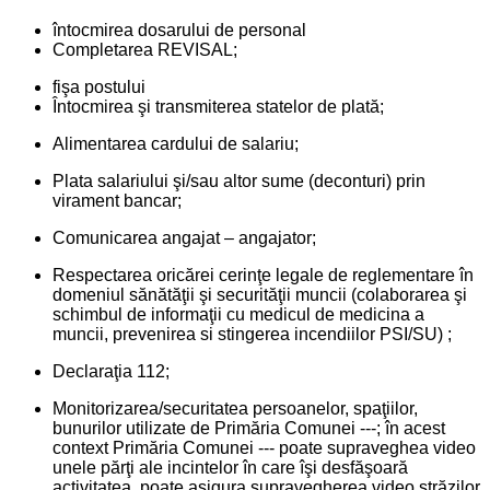
întocmirea dosarului de personal
Completarea REVISAL;
fişa postului
Întocmirea şi transmiterea statelor de plată;
Alimentarea cardului de salariu;
Plata salariului şi/sau altor sume (deconturi) prin
virament bancar;
Comunicarea angajat – angajator;
Respectarea oricărei cerinţe legale de reglementare în
domeniul sănătăţii şi securităţii muncii (colaborarea şi
schimbul de informaţii cu medicul de medicina a
muncii, prevenirea si stingerea incendiilor PSI/SU) ;
Declaraţia 112;
Monitorizarea/securitatea persoanelor, spaţiilor,
bunurilor utilizate de Primăria Comunei ---; în acest
context Primăria Comunei --- poate supraveghea video
unele părţi ale incintelor în care îşi desfăşoară
activitatea, poate asigura supravegherea video străzilor