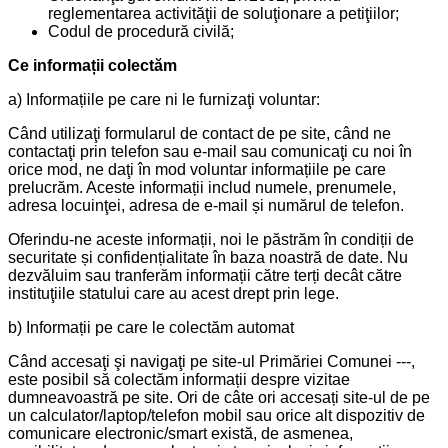
reglementarea activităţii de soluţionare a petiţiilor;
Codul de procedură civilă;
Ce informații colectăm
a) Informațiile pe care ni le furnizaţi voluntar:
Când utilizaţi formularul de contact de pe site, când ne
contactaţi prin telefon sau e-mail sau comunicaţi cu noi în
orice mod, ne daţi în mod voluntar informațiile pe care
prelucrăm. Aceste informații includ numele, prenumele,
adresa locuinţei, adresa de e-mail și numărul de telefon.
Oferindu-ne aceste informații, noi le păstrăm în condiții de
securitate și confidențialitate în baza noastră de date. Nu
dezvăluim sau tranferăm informații către terți decât către
instituţiile statului care au acest drept prin lege.
b) Informații pe care le colectăm automat
Când accesaţi şi navigaţi pe site-ul Primăriei Comunei ---,
este posibil să colectăm informații despre vizitae
dumneavoastră pe site. Ori de câte ori accesați site-ul de pe
un calculator/laptop/telefon mobil sau orice alt dispozitiv de
comunicare electronic/smart există, de asmenea,