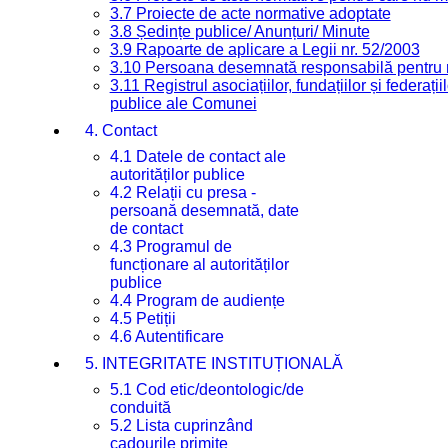
3.7 Proiecte de acte normative adoptate
3.8 Ședințe publice/ Anunțuri/ Minute
3.9 Rapoarte de aplicare a Legii nr. 52/2003
3.10 Persoana desemnată responsabilă pentru re
3.11 Registrul asociațiilor, fundațiilor și federații
publice ale Comunei
4. Contact
4.1 Datele de contact ale
autorităților publice
4.2 Relații cu presa -
persoană desemnată, date
de contact
4.3 Programul de
funcționare al autorităților
publice
4.4 Program de audiențe
4.5 Petiții
4.6 Autentificare
5. INTEGRITATE INSTITUȚIONALĂ
5.1 Cod etic/deontologic/de
conduită
5.2 Lista cuprinzând
cadourile primite