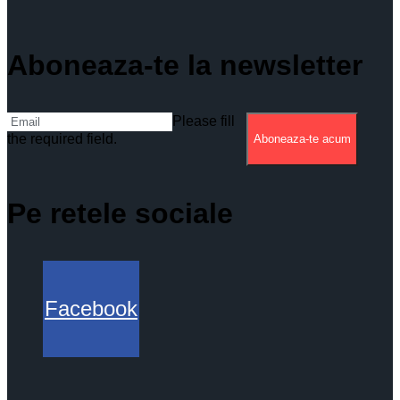
Aboneaza-te la newsletter
Please fill
the required field.
Aboneaza-te acum
Pe retele sociale
Facebook