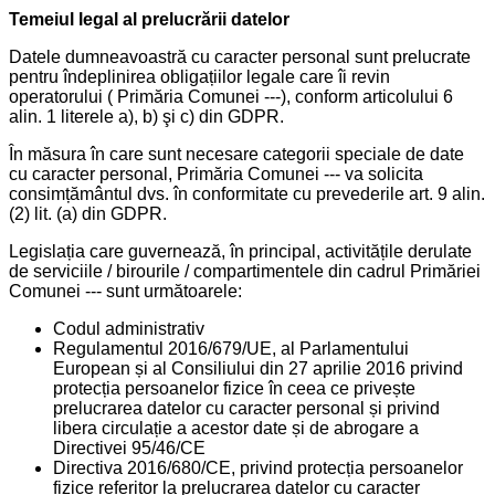
Temeiul legal al prelucrării datelor
Datele dumneavoastră cu caracter personal sunt prelucrate
pentru îndeplinirea obligațiilor legale care îi revin
operatorului ( Primăria Comunei ---), conform articolului 6
alin. 1 literele a), b) şi c) din GDPR.
În măsura în care sunt necesare categorii speciale de date
cu caracter personal, Primăria Comunei --- va solicita
consimțământul dvs. în conformitate cu prevederile art. 9 alin.
(2) lit. (a) din GDPR.
Legislația care guvernează, în principal, activitățile derulate
de serviciile / birourile / compartimentele din cadrul Primăriei
Comunei --- sunt următoarele:
Codul administrativ
Regulamentul 2016/679/UE, al Parlamentului
European și al Consiliului din 27 aprilie 2016 privind
protecția persoanelor fizice în ceea ce privește
prelucrarea datelor cu caracter personal și privind
libera circulație a acestor date și de abrogare a
Directivei 95/46/CE
Directiva 2016/680/CE, privind protecția persoanelor
fizice referitor la prelucrarea datelor cu caracter