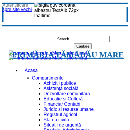
Autentificare
spre site vechi
PRIMĂRIA TĂMĂDĂU MARE
Acasa
Compartimente
Achiziții publice
Asistență socială
Dezvoltare comunitară
Educație și Cultură
Financiar Contabil
Juridic si resurse umane
Registrul agricol
Starea civilă
Situații de urgență