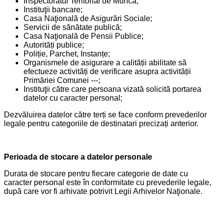
Inspectoratul Teritorial de Muncă;
Instituţii bancare;
Casa Naţională de Asigurări Sociale;
Servicii de sănătate publică;
Casa Naţională de Pensii Publice;
Autorități publice;
Poliție, Parchet, Instanțe;
Organismele de asigurare a calității abilitate să
efectueze activități de verificare asupra activității
Primăriei Comunei ---;
Instituţii către care persoana vizată solicită portarea
datelor cu caracter personal;
Dezvăluirea datelor către terți se face conform prevederilor
legale pentru categoriile de destinatari precizați anterior.
Perioada de stocare a datelor personale
Durata de stocare pentru fiecare categorie de date cu
caracter personal este în conformitate cu prevederile legale,
după care vor fi arhivate potrivit Legii Arhivelor Naţionale.