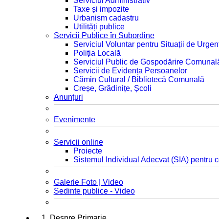
Serviciul Administrativ
Taxe și impozite
Urbanism cadastru
Utilități publice
Servicii Publice în Subordine
Serviciul Voluntar pentru Situații de Urgen
Poliția Locală
Serviciul Public de Gospodărire Comunal
Servicii de Evidența Persoanelor
Cămin Cultural / Bibliotecă Comunală
Creșe, Grădinițe, Școli
Anunțuri
Evenimente
Servicii online
Proiecte
Sistemul Individual Adecvat (SIA) pentru c
Galerie Foto | Video
Sedinte publice - Video
1. Despre Primarie