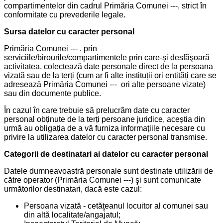
compartimentelor din cadrul Primăria Comunei ---, strict în
conformitate cu prevederile legale.
Sursa datelor cu caracter personal
Primăria Comunei --- . prin
serviciile/birourile/compartimentele prin care-şi desfăşoară
activitatea, colectează date personale direct de la persoana
vizată sau de la terți (cum ar fi alte instituții ori entități care se
adresează Primăria Comunei --- ori alte persoane vizate)
sau din documente publice.
În cazul în care trebuie să prelucrăm date cu caracter
personal obținute de la terți persoane juridice, aceștia din
urmă au obligația de a vă furniza informațiile necesare cu
privire la utilizarea datelor cu caracter personal transmise.
Categorii de destinatari ai datelor cu caracter personal
Datele dumneavoastră personale sunt destinate utilizării de
către operator (Primăria Comunei ---) şi sunt comunicate
următorilor destinatari, dacă este cazul:
Persoana vizată - cetăţeanul locuitor al comunei sau
din altă localitate/angajatul;