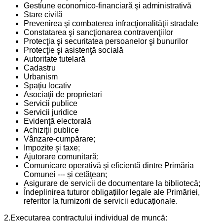
Gestiune economico-financiară şi administrativă
Stare civilă
Prevenirea şi combaterea infracţionalităţii stradale
Constatarea şi sancţionarea contravenţiilor
Protecţia şi securitatea persoanelor şi bunurilor
Protecţie şi asistenţă socială
Autoritate tutelară
Cadastru
Urbanism
Spaţiu locativ
Asociaţii de proprietari
Servicii publice
Servicii juridice
Evidenţă electorală
Achiziţii publice
Vânzare-cumpărare;
Impozite şi taxe;
Ajutorare comunitară;
Comunicare operativă şi eficientă dintre Primăria
Comunei --- și cetăţean;
Asigurare de servicii de documentare la bibliotecă;
Îndeplinirea tuturor obligațiilor legale ale Primăriei,
referitor la furnizorii de servicii educaționale.
2.Executarea contractului individual de muncă: