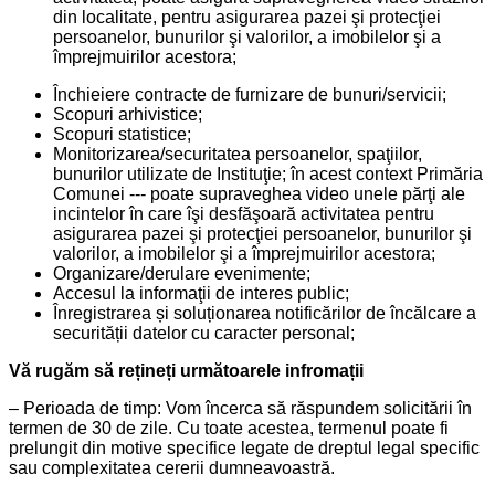
din localitate, pentru asigurarea pazei şi protecţiei
persoanelor, bunurilor şi valorilor, a imobilelor şi a
împrejmuirilor acestora;
Închieiere contracte de furnizare de bunuri/servicii;
Scopuri arhivistice;
Scopuri statistice;
Monitorizarea/securitatea persoanelor, spaţiilor,
bunurilor utilizate de Instituţie; în acest context Primăria
Comunei --- poate supraveghea video unele părţi ale
incintelor în care îşi desfăşoară activitatea pentru
asigurarea pazei şi protecţiei persoanelor, bunurilor şi
valorilor, a imobilelor şi a împrejmuirilor acestora;
Organizare/derulare evenimente;
Accesul la informaţii de interes public;
Înregistrarea și soluționarea notificărilor de încălcare a
securității datelor cu caracter personal;
Vă rugăm să rețineți următoarele infromații
– Perioada de timp: Vom încerca să răspundem solicitării în
termen de 30 de zile. Cu toate acestea, termenul poate fi
prelungit din motive specifice legate de dreptul legal specific
sau complexitatea cererii dumneavoastră.