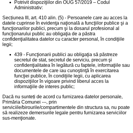
Potrivit dispoziţiilor din OUG 57/2019 – Codul
Administrativ:
Secțiunea III, art. 410 alin. (5) - Persoanele care au acces la
datele cuprinse în evidenţa naţională a funcţiilor publice şi a
funcţionarilor publici, precum şi la dosarul profesional al
funcţionarului public au obligaţia de a păstra
confidenţialitatea datelor cu caracter personal, în condiţiile
legii;
439 - Funcţionarii publici au obligaţia să păstreze
secretul de stat, secretul de serviciu, precum şi
confidenţialitatea în legătură cu faptele, informaţiile sau
documentele de care iau cunoştinţă în exercitarea
funcţiei publice, în condiţiile legii, cu aplicarea
dispoziţiilor în vigoare privind liberul acces la
informaţiile de interes public;
Dacă nu sunteți de acord cu furnizarea datelor personale,
Primăria Comunei ---, prin
serviciile/birourile/compartimentele din structura sa, nu poate
să realizeze demersurile legale pentru furnizarea serviciilor
sus-menţionate.