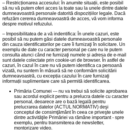
– Restricționarea accesului: în anumite situații, este posibil
să nu vă putem oferi acces la toate sau la unele dintre datele
dumneavoastră personale datorită dispozițiilor legale. Dacă
refuzăm cererea dumneavoastră de acces, vă vom informa
despre motivul refuzului.
– Imposibilitatea de a vă indentifica: În unele cazuri, este
posibil să nu putem găsi datele dumneavoastră personale
din cauza identificatorilor pe care îi furnizaţi în solicitare. Un
exemplu de date cu caracter personal pe care nu le putem
consulta atunci când ne furnizaţi numele și adresa de e-mail
sunt datele colectate prin cookie-uri de browser. În astfel de
cazuri, în cazul în care nu vă putem identifica ca persoană
vizată, nu suntem în măsură să ne conformăm solicitării
dumneavoastră, cu excepția cazului în care furnizaţi
informații suplimentare care să permită identificarea.
Primăria Comunei --- nu va trebui să solicite aprobarea
sau acordul explicit pentru a prelucra datele cu caracter
personal, deoarece are o bază legală pentru
prelucrarea datelor (ACTUL NORMATIV) deşi
conceptul de consimţământ în ceea ce priveşte unele
dintre activităţile Primăriei va rămâne important - spre
exemplu, pentru transmiterea de newsletter,
montorizare video.