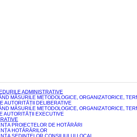
EDURILE ADMINISTRATIVE
ÂND MĂSURILE METODOLOGICE, ORGANIZATORICE, TERM
 AUTORITĂȚII DELIBERATIVE
ÂND MĂSURILE METODOLOGICE, ORGANIZATORICE, TERM
LE AUTORITĂȚII EXECUTIVE
ERATIVE
DENȚA PROIECTELOR DE HOTĂRÂRI
DENȚA HOTĂRÂRILOR
ENȚA ȘEDINȚELOR CONSILIULUI LOCAL