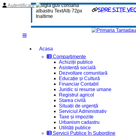
Autentificare
spre site ve
Acasa
Compartimente
Achiziții publice
Asistență socială
Dezvoltare comunitară
Educație și Cultură
Financiar Contabil
Juridic si resurse umane
Registrul agricol
Starea civilă
Situații de urgență
Serviciul Administrativ
Taxe și impozite
Urbanism cadastru
Utilități publice
Servicii Publice în Subordine