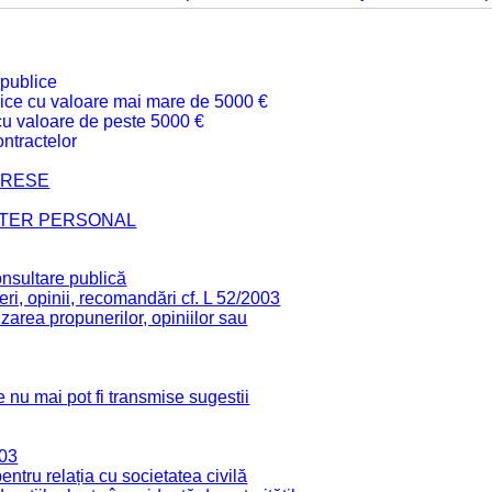
 publice
ublice cu valoare mai mare de 5000 €
 cu valoare de peste 5000 €
ntractelor
TERESE
CTER PERSONAL
onsultare publică
ri, opinii, recomandări cf. L 52/2003
zarea propunerilor, opiniilor sau
 nu mai pot fi transmise sugestii
003
tru relația cu societatea civilă