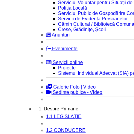
Serviciul Voluntar pentru Situații d
Poliția Locală
Serviciul Public de Gospodărire C
Servicii de Evidența Persoanelor
Cămin Cultural / Bibliotecă Comuna
Creșe, Grădinițe, Școli
Anunțuri
Evenimente
Servicii online
Proiecte
Sistemul Individual Adecvat (SIA) pe
Galerie Foto | Video
Sedinte publice - Video
1. Despre Primarie
1.1 LEGISLAȚIE
1.2 CONDUCERE