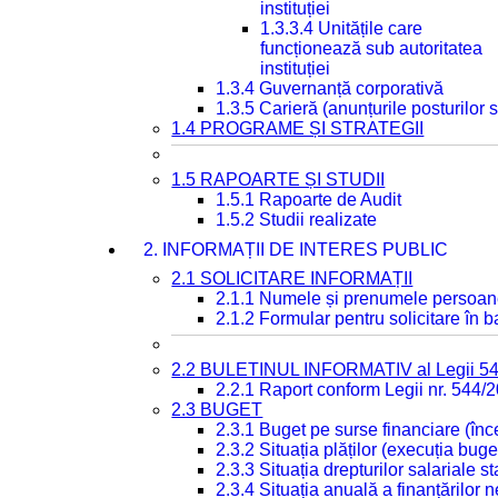
instituției
1.3.3.4 Unitățile care
funcționează sub autoritatea
instituției
1.3.4 Guvernanță corporativă
1.3.5 Carieră (anunțurile posturilor
1.4 PROGRAME ȘI STRATEGII
1.5 RAPOARTE ȘI STUDII
1.5.1 Rapoarte de Audit
1.5.2 Studii realizate
2. INFORMAȚII DE INTERES PUBLIC
2.1 SOLICITARE INFORMAȚII
2.1.1 Numele și prenumele persoan
2.1.2 Formular pentru solicitare în 
2.2 BULETINUL INFORMATIV al Legii 5
2.2.1 Raport conform Legii nr. 544/
2.3 BUGET
2.3.1 Buget pe surse financiare (în
2.3.2 Situația plăților (execuția buge
2.3.3 Situația drepturilor salariale s
2.3.4 Situația anuală a finanțărilor