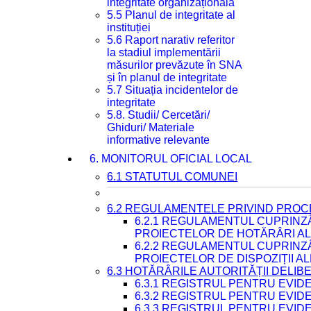
integritate organizațională
5.5 Planul de integritate al
instituției
5.6 Raport narativ referitor
la stadiul implementării
măsurilor prevăzute în SNA
și în planul de integritate
5.7 Situația incidentelor de
integritate
5.8. Studii/ Cercetări/
Ghiduri/ Materiale
informative relevante
6. MONITORUL OFICIAL LOCAL
6.1 STATUTUL COMUNEI
6.2 REGULAMENTELE PRIVIND PROC
6.2.1 REGULAMENTUL CUPRINZ
PROIECTELOR DE HOTĂRÂRI ALE
6.2.2 REGULAMENTUL CUPRINZ
PROIECTELOR DE DISPOZIȚII A
6.3 HOTĂRÂRILE AUTORITĂȚII DELIB
6.3.1 REGISTRUL PENTRU EVI
6.3.2 REGISTRUL PENTRU EVI
6.3.3 REGISTRUL PENTRU EVID