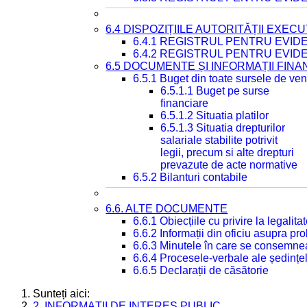
6.4 DISPOZIȚIILE AUTORITĂȚII EXECU
6.4.1 REGISTRUL PENTRU EVID
6.4.2 REGISTRUL PENTRU EVID
6.5 DOCUMENTE ȘI INFORMAȚII FIN
6.5.1 Buget din toate sursele de veni
6.5.1.1 Buget pe surse
financiare
6.5.1.2 Situatia platilor
6.5.1.3 Situatia drepturilor
salariale stabilite potrivit
legii, precum si alte drepturi
prevazute de acte normative
6.5.2 Bilanturi contabile
6.6. ALTE DOCUMENTE
6.6.1 Obiecțiile cu privire la legali
6.6.2 Informații din oficiu asupra p
6.6.3 Minutele în care se consemnea
6.6.4 Procesele-verbale ale ședințel
6.6.5 Declarații de căsătorie
Sunteți aici:
2. INFORMAȚII DE INTERES PUBLIC