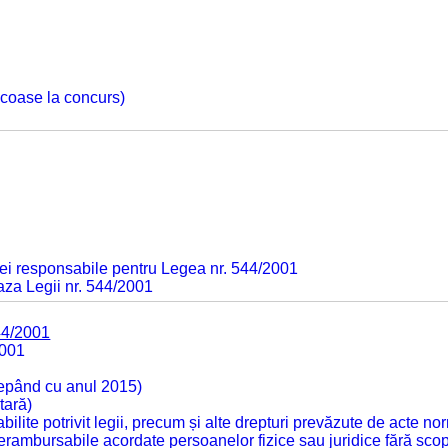
 scoase la concurs)
ei responsabile pentru Legea nr. 544/2001
baza Legii nr. 544/2001
44/2001
2001
cepând cu anul 2015)
tară)
tabilite potrivit legii, precum și alte drepturi prevăzute de acte no
 nerambursabile acordate persoanelor fizice sau juridice fără sco