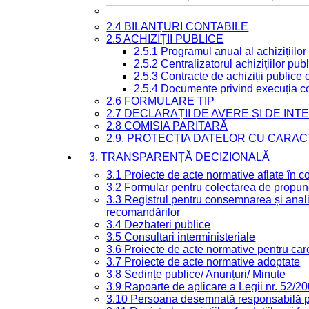
2.4 BILANȚURI CONTABILE
2.5 ACHIZIȚII PUBLICE
2.5.1 Programul anual al achizițiilor
2.5.2 Centralizatorul achizițiilor p
2.5.3 Contracte de achiziții publice
2.5.4 Documente privind execuția co
2.6 FORMULARE TIP
2.7 DECLARAȚII DE AVERE ȘI DE IN
2.8 COMISIA PARITARĂ
2.9. PROTECȚIA DATELOR CU CARA
3. TRANSPARENȚĂ DECIZIONALĂ
3.1 Proiecte de acte normative aflate în c
3.2 Formular pentru colectarea de propune
3.3 Registrul pentru consemnarea și anali
recomandărilor
3.4 Dezbateri publice
3.5 Consultari interministeriale
3.6 Proiecte de acte normative pentru care
3.7 Proiecte de acte normative adoptate
3.8 Ședințe publice/ Anunțuri/ Minute
3.9 Rapoarte de aplicare a Legii nr. 52/2
3.10 Persoana desemnată responsabilă pen