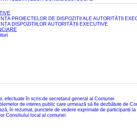
TIVE
ENȚA PROIECTELOR DE DISPOZIȚII ALE AUTORITĂȚII EXE
ENȚA DISPOZIȚIILOR AUTORITĂȚII EXECUTIVE
ANCIARE
turi
tate, efectuate în scris de secretarul general al Comunei
roblemelor de interes public care urmează să fie dezbătute de Con
ză, în rezumat, punctele de vedere exprimate de participanți la
or Consiliului local al comunei