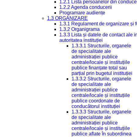
1.2.1 Lista persoanelor din conduce
1.2.2 Agenda conducerii
Programare audiențe
1.3 ORGANIZARE
1.3.1 Regulament de organizare și 
1.3.2 Organigrama
1.3.3 Lista și datele de contact ale
autoritatea instituției
1.3.3.1 Structurile, organele
de specialitate ale
administrației publice
centrale/locale și instituțiile
publice finanțate total sau
parțial prin bugetul instituției
1.3.3.2 Structurile, organele
de specialitate ale
administrației publice
centrale/locale și instituțiile
publice coordonate de
conducătorul instituției
1.3.3.3 Structurile, organele
de specialitate ale
administrației publice
centrale/locale și instituțiile
publice aflate în subordinea