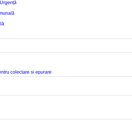
e Urgență
omunală
lă
ntru colectare si epurare