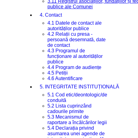
3.11 Registrul asociațiilor, fundațiilor și fe
publice ale Comunei
4. Contact
4.1 Datele de contact ale
autorităților publice
4.2 Relații cu presa -
persoană desemnată, date
de contact
4.3 Programul de
funcționare al autorităților
publice
4.4 Program de audiențe
4.5 Petiții
4.6 Autentificare
5. INTEGRITATE INSTITUȚIONALĂ
5.1 Cod etic/deontologic/de
conduită
5.2 Lista cuprinzând
cadourile primite
5.3 Mecanismul de
raportare a încălcărilor legii
5.4 Declarația privind
asumarea unei agende de