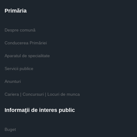
Primăria
Despre comună
Conducerea Primăriei
Aparatul de specialitate
Servicii publice
Anunturi
Cariera | Concursuri | Locuri de munca
Informaţii de interes public
Buget