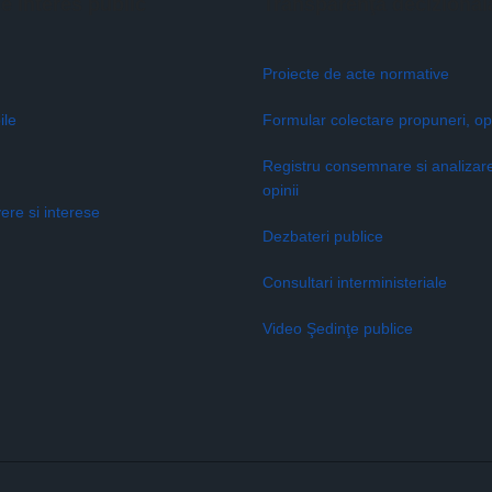
de interes public
Transparenţă decizional
Proiecte de acte normative
ile
Formular colectare propuneri, opi
Registru consemnare si analizar
opinii
vere si interese
Dezbateri publice
Consultari interministeriale
Video Şedinţe publice