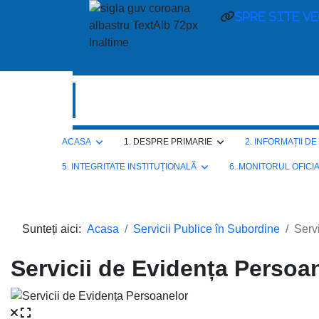
spre site v
ACASA
1. DESPRE PRIMARIE
2. INFORMAȚII D
5. INTEGRITATE INSTITUȚIONALĂ
6. MONITORUL OFICI
Sunteți aici:
Acasa
Servicii Publice în Subordine
Serv
Servicii de Evidența Persoa