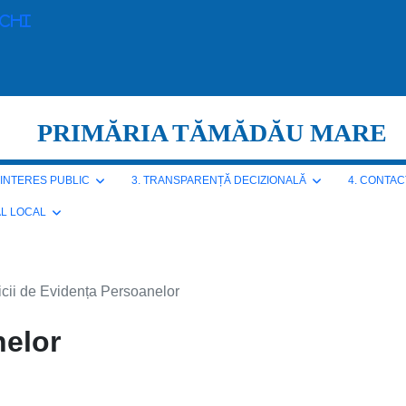
echi
PRIMĂRIA TĂMĂDĂU MARE
E INTERES PUBLIC
3. TRANSPARENȚĂ DECIZIONALĂ
4. CONTAC
AL LOCAL
icii de Evidența Persoanelor
nelor