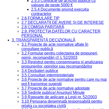
2.5.3 Contracte de achiziții publice cu
valoare de peste 5000 €
2.5.4 Documente privind execuția
contractelor
2.6 FORMULARE TIP
2.7 DECLARAȚII DE AVERE ȘI DE INTERESE
2.8 COMISIA PARITARĂ
2.9. PROTECȚIA DATELOR CU CARACTER
PERSONAL
3. TRANSPARENȚĂ DECIZIONALĂ
3.1 Proiecte de acte normative aflate în
consultare publică
3.2 Formular pentru colectarea de propuneri,
opinii, recomandări cf. L 52/2003
3.3 Registrul pentru consemnarea și analizarea
propunerilor, opiniilor sau recomandărilor
3.4 Dezbateri publice
3.5 Consultari interministeriale
3.6 Proiecte de acte normative pentru care nu mai
pot fi transmise sugestii
3.7 Proiecte de acte normative adoptate
3.8 Ședințe publice/ Anunțuri/ Minute
3.9 Rapoarte de aplicare a Legii nr. 52/2003
3.10 Persoana desemnată responsabilă pentru
relația cu societatea civilă