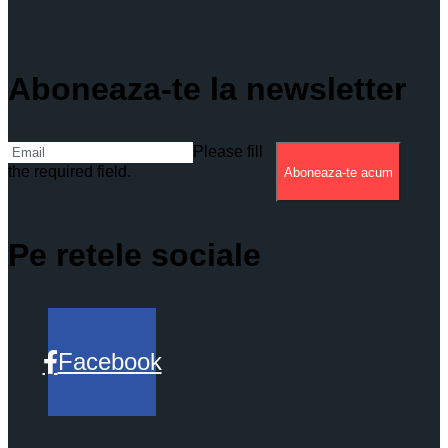
Aboneaza-te la newsletter
Please fill
the required field.
Aboneaza-te acum
Pe retele sociale
Facebook