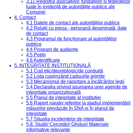
3.11 Registrul asociațiilor, fundațiilor și federațiilor
luate în evidență de autoritățile publice ale
Comunei
4. Contact
4.1 Datele de contact ale autorităților publice
4.2 Relații cu presa - persoană desemnată, date
de contact
4.3 Programul de funcționare al autorităților
publice
4.4 Program de audiențe
4.5 Petiții
4.6 Autentificare
5. INTEGRITATE INSTITUȚIONALĂ
5.1 Cod etic/deontologic/de conduită
5.2 Lista cuprinzând cadourile primite
5.3 Mecanismul de raportare a încălcărilor legii
5.4 Declarația privind asumarea unei agende de
integritate organizațională
5.5 Planul de integritate al instituției
5.6 Raport narativ referitor la stadiul implementării
măsurilor prevăzute în SNA și în planul de
integritate
5.7 Situația incidentelor de integritate
5.8. Studii/ Cercetări/ Ghiduri/ Materiale
informative relevante