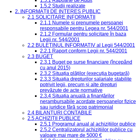
1.5.1 Rapoarte de Audit
1.5.2 Studii realizate
2. INFORMAȚII DE INTERES PUBLIC
2.1 SOLICITARE INFORMAȚII
2.1.1 Numele și prenumele persoanei
responsabile pentru Legea nr. 544/2001
2.1.2 Formular pentru solicitare în baza
Legii nr. 544/2001
2.2 BULETINUL INFORMATIV al Legii 544/2001
2.2.1 Raport conform Legii nr. 544/2001
2.3 BUGET
2.3.1 Buget pe surse financiare (începând
cu anul 2015)
2.3.2 Situația plăților (execuția bugetară)
2.3.3 Situația drepturilor salariale stabilite
potrivit legii, precum și alte drepturi
prevăzute de acte normative
2.3.4 Situația anuală a finanțărilor
nerambursabile acordate persoanelor fizice
sau juridice fără scop patrimonial
2.4 BILANȚURI CONTABILE
2.5 ACHIZIȚII PUBLICE
2.5.1 Programul anual al achizițiilor publice
2.5.2 Centralizatorul achizițiilor publice cu
valoare mai mare de 5000 €