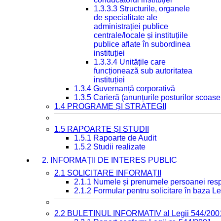
1.3.3.3 Structurile, organele
de specialitate ale
administrației publice
centrale/locale și instituțiile
publice aflate în subordinea
instituției
1.3.3.4 Unitățile care
funcționează sub autoritatea
instituției
1.3.4 Guvernanță corporativă
1.3.5 Carieră (anunțurile posturilor scoase
1.4 PROGRAME ȘI STRATEGII
1.5 RAPOARTE ȘI STUDII
1.5.1 Rapoarte de Audit
1.5.2 Studii realizate
2. INFORMAȚII DE INTERES PUBLIC
2.1 SOLICITARE INFORMAȚII
2.1.1 Numele și prenumele persoanei resp
2.1.2 Formular pentru solicitare în baza Le
2.2 BULETINUL INFORMATIV al Legii 544/200