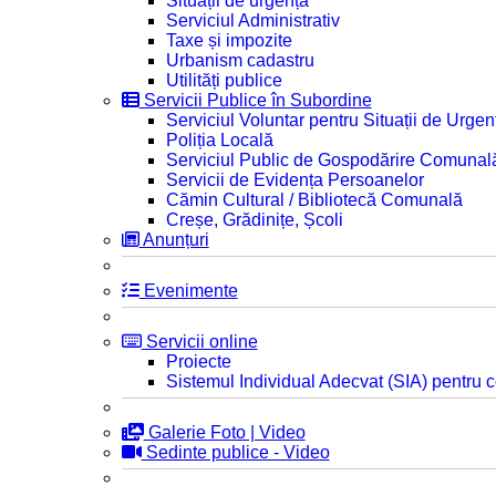
Situații de urgență
Serviciul Administrativ
Taxe și impozite
Urbanism cadastru
Utilități publice
Servicii Publice în Subordine
Serviciul Voluntar pentru Situații de Urgen
Poliția Locală
Serviciul Public de Gospodărire Comunal
Servicii de Evidența Persoanelor
Cămin Cultural / Bibliotecă Comunală
Creșe, Grădinițe, Școli
Anunțuri
Evenimente
Servicii online
Proiecte
Sistemul Individual Adecvat (SIA) pentru c
Galerie Foto | Video
Sedinte publice - Video