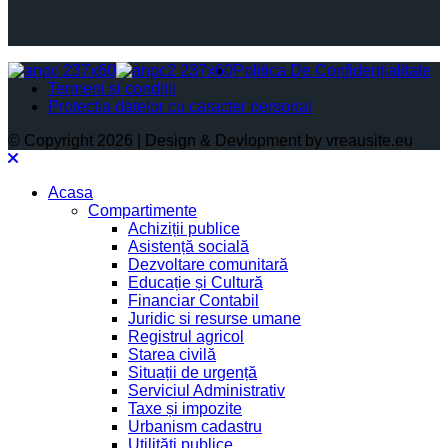
Politica De Confidențialitate
Termeni și condiții
Protectia datelor cu caracter personal
© Copyright 2026 | Design & Devlopment by vreausite.eu
Acasa
Compartimente
Achiziții publice
Asistență socială
Dezvoltare comunitară
Educație și Cultură
Financiar Contabil
Juridic si resurse umane
Registrul agricol
Starea civilă
Situații de urgență
Serviciul Administrativ
Taxe și impozite
Urbanism cadastru
Utilități publice