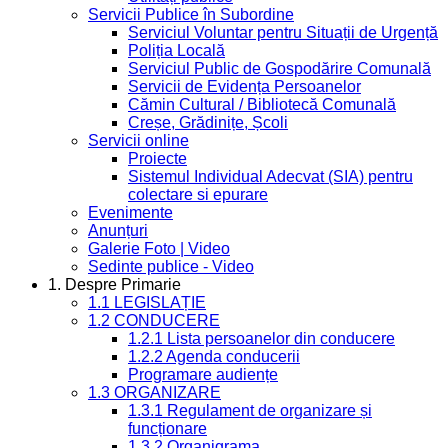
Servicii Publice în Subordine
Serviciul Voluntar pentru Situații de Urgență
Poliția Locală
Serviciul Public de Gospodărire Comunală
Servicii de Evidența Persoanelor
Cămin Cultural / Bibliotecă Comunală
Creșe, Grădinițe, Școli
Servicii online
Proiecte
Sistemul Individual Adecvat (SIA) pentru
colectare si epurare
Evenimente
Anunțuri
Galerie Foto | Video
Sedinte publice - Video
1. Despre Primarie
1.1 LEGISLAȚIE
1.2 CONDUCERE
1.2.1 Lista persoanelor din conducere
1.2.2 Agenda conducerii
Programare audiențe
1.3 ORGANIZARE
1.3.1 Regulament de organizare și
funcționare
1.3.2 Organigrama