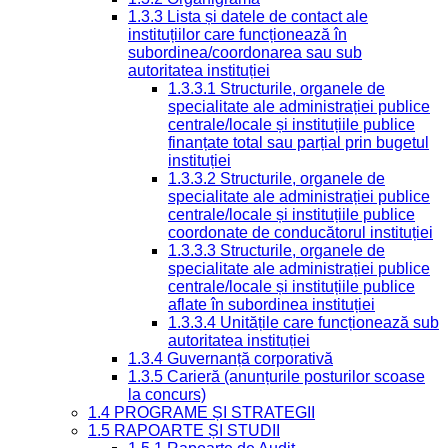
1.3.3 Lista și datele de contact ale
instituțiilor care funcționează în
subordinea/coordonarea sau sub
autoritatea instituției
1.3.3.1 Structurile, organele de
specialitate ale administrației publice
centrale/locale și instituțiile publice
finanțate total sau parțial prin bugetul
instituției
1.3.3.2 Structurile, organele de
specialitate ale administrației publice
centrale/locale și instituțiile publice
coordonate de conducătorul instituției
1.3.3.3 Structurile, organele de
specialitate ale administrației publice
centrale/locale și instituțiile publice
aflate în subordinea instituției
1.3.3.4 Unitățile care funcționează sub
autoritatea instituției
1.3.4 Guvernanță corporativă
1.3.5 Carieră (anunțurile posturilor scoase
la concurs)
1.4 PROGRAME ȘI STRATEGII
1.5 RAPOARTE ȘI STUDII