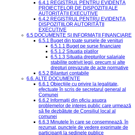
6.4.1 REGISTRUL PENTRU EVIDENȚA
PROIECTELOR DE DISPOZIȚII ALE
AUTORITĂȚII EXECUTIVE
6.4.2 REGISTRUL PENTRU EVIDENȚA
DISPOZIȚIILOR AUTORITĂȚII
EXECUTIVE
6.5 DOCUMENTE ȘI INFORMAȚII FINANCIARE
6.5.1 Buget din toate sursele de venituri
6.5.1.1 Buget pe surse financiare
6.5.1.2 Situatia platilor
6.5.1.3 Situatia drepturilor salariale
stabilite potrivit legii, precum si alte
drepturi prevazute de acte normative
6.5.2 Bilanturi contabile
6.6. ALTE DOCUMENTE
6.6.1 Obiecțiile cu privire la legalitate,
efectuate în scris de secretarul general al
Comunei
6.6.2 Informații din oficiu asupra
problemelor de interes public care urmează
să fie dezbătute de Consiliul local al
comunei
6.6.3 Minutele în care se consemnează, în
rezumat, punctele de vedere exprimate de
participanți la ședinele publice