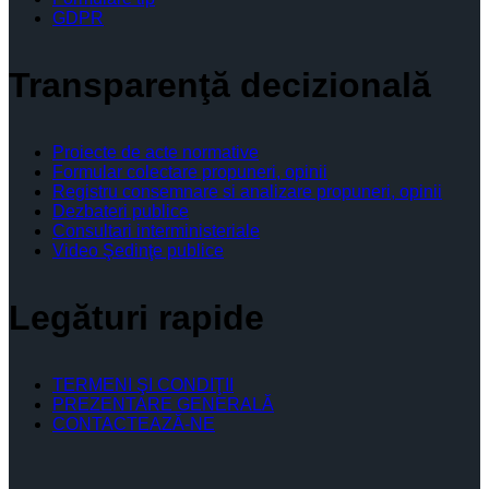
GDPR
Transparenţă decizională
Proiecte de acte normative
Formular colectare propuneri, opinii
Registru consemnare si analizare propuneri, opinii
Dezbateri publice
Consultari interministeriale
Video Şedinţe publice
Legături rapide
TERMENI ŞI CONDIŢII
PREZENTARE GENERALĂ
CONTACTEAZĂ-NE