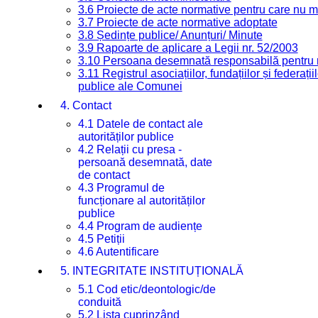
3.6 Proiecte de acte normative pentru care nu ma
3.7 Proiecte de acte normative adoptate
3.8 Ședințe publice/ Anunțuri/ Minute
3.9 Rapoarte de aplicare a Legii nr. 52/2003
3.10 Persoana desemnată responsabilă pentru re
3.11 Registrul asociațiilor, fundațiilor și federații
publice ale Comunei
4. Contact
4.1 Datele de contact ale
autorităților publice
4.2 Relații cu presa -
persoană desemnată, date
de contact
4.3 Programul de
funcționare al autorităților
publice
4.4 Program de audiențe
4.5 Petiții
4.6 Autentificare
5. INTEGRITATE INSTITUȚIONALĂ
5.1 Cod etic/deontologic/de
conduită
5.2 Lista cuprinzând