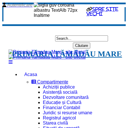
Autentificare
spre site
vechi
PRIMĂRIA TĂMĂDĂU MARE
Acasa
Compartimente
Achiziții publice
Asistență socială
Dezvoltare comunitară
Educație și Cultură
Financiar Contabil
Juridic si resurse umane
Registrul agricol
Starea civilă