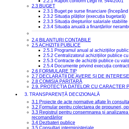
2.2.1 Raport conform Legii nr. 544/2001
2.3 BUGET
2.3.1 Buget pe surse financiare (începând
2.3.2 Situația plăților (execuția bugetară)
2.3.3 Situația drepturilor salariale stabilit
2.3.4 Situația anuală a finanțărilor neramb
2.4 BILANȚURI CONTABILE
2.5 ACHIZIȚII PUBLICE
2.5.1 Programul anual al achizițiilor publi
2.5.2 Centralizatorul achizițiilor publice 
2.5.3 Contracte de achiziții publice cu va
2.5.4 Documente privind execuția contract
2.6 FORMULARE TIP
2.7 DECLARAȚII DE AVERE ȘI DE INTERES
2.8 COMISIA PARITARĂ
2.9. PROTECȚIA DATELOR CU CARACTER
3. TRANSPARENȚĂ DECIZIONALĂ
3.1 Proiecte de acte normative aflate în consult
3.2 Formular pentru colectarea de propuneri, opi
3.3 Registrul pentru consemnarea și analizarea p
recomandărilor
3.4 Dezbateri publice
3.5 Consultari interministeriale