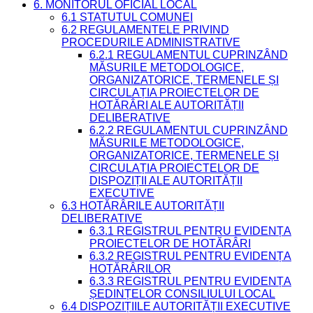
6. MONITORUL OFICIAL LOCAL
6.1 STATUTUL COMUNEI
6.2 REGULAMENTELE PRIVIND
PROCEDURILE ADMINISTRATIVE
6.2.1 REGULAMENTUL CUPRINZÂND
MĂSURILE METODOLOGICE,
ORGANIZATORICE, TERMENELE ȘI
CIRCULAȚIA PROIECTELOR DE
HOTĂRÂRI ALE AUTORITĂȚII
DELIBERATIVE
6.2.2 REGULAMENTUL CUPRINZÂND
MĂSURILE METODOLOGICE,
ORGANIZATORICE, TERMENELE ȘI
CIRCULAȚIA PROIECTELOR DE
DISPOZIȚII ALE AUTORITĂȚII
EXECUTIVE
6.3 HOTĂRÂRILE AUTORITĂȚII
DELIBERATIVE
6.3.1 REGISTRUL PENTRU EVIDENȚA
PROIECTELOR DE HOTĂRÂRI
6.3.2 REGISTRUL PENTRU EVIDENȚA
HOTĂRÂRILOR
6.3.3 REGISTRUL PENTRU EVIDENȚA
ȘEDINȚELOR CONSILIULUI LOCAL
6.4 DISPOZIȚIILE AUTORITĂȚII EXECUTIVE