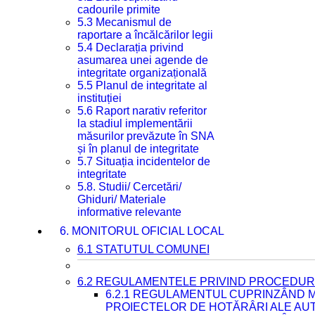
cadourile primite
5.3 Mecanismul de
raportare a încălcărilor legii
5.4 Declarația privind
asumarea unei agende de
integritate organizațională
5.5 Planul de integritate al
instituției
5.6 Raport narativ referitor
la stadiul implementării
măsurilor prevăzute în SNA
și în planul de integritate
5.7 Situația incidentelor de
integritate
5.8. Studii/ Cercetări/
Ghiduri/ Materiale
informative relevante
6. MONITORUL OFICIAL LOCAL
6.1 STATUTUL COMUNEI
6.2 REGULAMENTELE PRIVIND PROCEDURI
6.2.1 REGULAMENTUL CUPRINZÂND M
PROIECTELOR DE HOTĂRÂRI ALE AUT