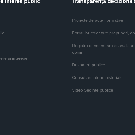
de interes public
Transparenţă decizional
Proiecte de acte normative
ile
Formular colectare propuneri, opi
Registru consemnare si analizar
opinii
vere si interese
Dezbateri publice
Consultari interministeriale
Video Şedinţe publice