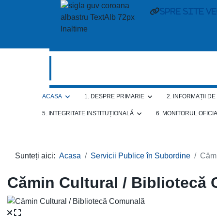
spre site v
ACASA
1. DESPRE PRIMARIE
2. INFORMAȚII D
5. INTEGRITATE INSTITUȚIONALĂ
6. MONITORUL OFICI
Sunteți aici:
Acasa
Servicii Publice în Subordine
Cămi
Cămin Cultural / Bibliotecă