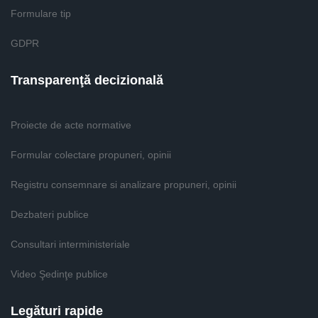
Formulare tip
GDPR
Transparenţă decizională
Proiecte de acte normative
Formular colectare propuneri, opinii
Registru consemnare si analizare propuneri, opinii
Dezbateri publice
Consultari interministeriale
Video Şedinţe publice
Legături rapide