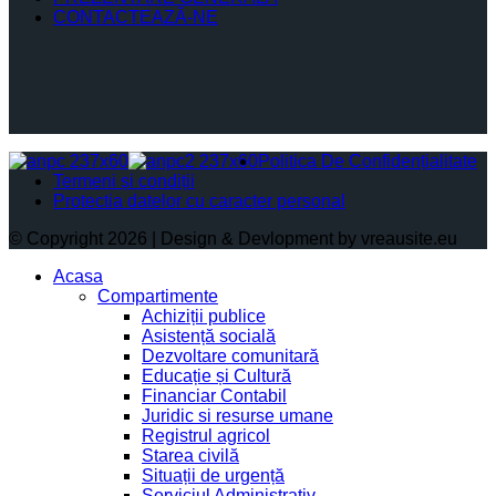
CONTACTEAZĂ-NE
Politica De Confidențialitate
Termeni și condiții
Protectia datelor cu caracter personal
© Copyright 2026 | Design & Devlopment by vreausite.eu
Acasa
Compartimente
Achiziții publice
Asistență socială
Dezvoltare comunitară
Educație și Cultură
Financiar Contabil
Juridic si resurse umane
Registrul agricol
Starea civilă
Situații de urgență
Serviciul Administrativ