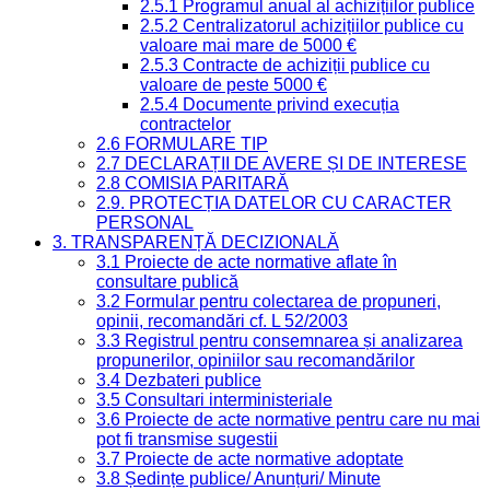
2.5.1 Programul anual al achizițiilor publice
2.5.2 Centralizatorul achizițiilor publice cu
valoare mai mare de 5000 €
2.5.3 Contracte de achiziții publice cu
valoare de peste 5000 €
2.5.4 Documente privind execuția
contractelor
2.6 FORMULARE TIP
2.7 DECLARAȚII DE AVERE ȘI DE INTERESE
2.8 COMISIA PARITARĂ
2.9. PROTECȚIA DATELOR CU CARACTER
PERSONAL
3. TRANSPARENȚĂ DECIZIONALĂ
3.1 Proiecte de acte normative aflate în
consultare publică
3.2 Formular pentru colectarea de propuneri,
opinii, recomandări cf. L 52/2003
3.3 Registrul pentru consemnarea și analizarea
propunerilor, opiniilor sau recomandărilor
3.4 Dezbateri publice
3.5 Consultari interministeriale
3.6 Proiecte de acte normative pentru care nu mai
pot fi transmise sugestii
3.7 Proiecte de acte normative adoptate
3.8 Ședințe publice/ Anunțuri/ Minute