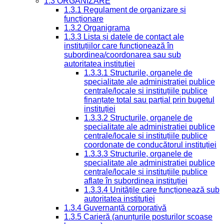
1.3 ORGANIZARE
1.3.1 Regulament de organizare și
funcționare
1.3.2 Organigrama
1.3.3 Lista și datele de contact ale
instituțiilor care funcționează în
subordinea/coordonarea sau sub
autoritatea instituției
1.3.3.1 Structurile, organele de
specialitate ale administrației publice
centrale/locale și instituțiile publice
finanțate total sau parțial prin bugetul
instituției
1.3.3.2 Structurile, organele de
specialitate ale administrației publice
centrale/locale și instituțiile publice
coordonate de conducătorul instituției
1.3.3.3 Structurile, organele de
specialitate ale administrației publice
centrale/locale și instituțiile publice
aflate în subordinea instituției
1.3.3.4 Unitățile care funcționează sub
autoritatea instituției
1.3.4 Guvernanță corporativă
1.3.5 Carieră (anunțurile posturilor scoase