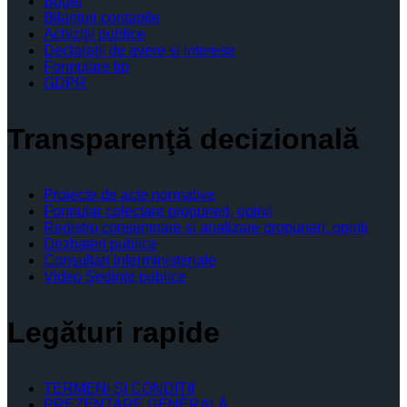
Buget
Bilanţuri contabile
Achiziţii publice
Declaratii de avere si interese
Formulare tip
GDPR
Transparenţă decizională
Proiecte de acte normative
Formular colectare propuneri, opinii
Registru consemnare si analizare propuneri, opinii
Dezbateri publice
Consultari interministeriale
Video Şedinţe publice
Legături rapide
TERMENI ŞI CONDIŢII
PREZENTARE GENERALĂ