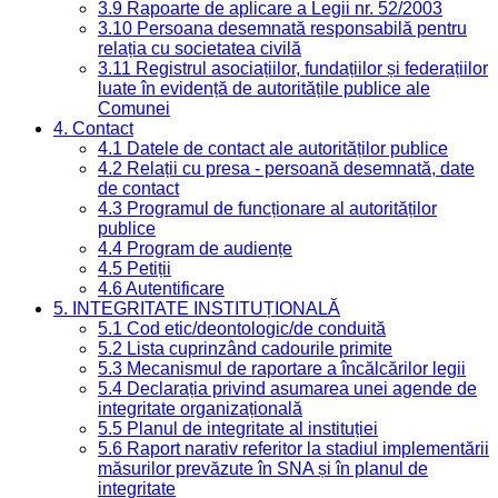
3.9 Rapoarte de aplicare a Legii nr. 52/2003
3.10 Persoana desemnată responsabilă pentru
relația cu societatea civilă
3.11 Registrul asociațiilor, fundațiilor și federațiilor
luate în evidență de autoritățile publice ale
Comunei
4. Contact
4.1 Datele de contact ale autorităților publice
4.2 Relații cu presa - persoană desemnată, date
de contact
4.3 Programul de funcționare al autorităților
publice
4.4 Program de audiențe
4.5 Petiții
4.6 Autentificare
5. INTEGRITATE INSTITUȚIONALĂ
5.1 Cod etic/deontologic/de conduită
5.2 Lista cuprinzând cadourile primite
5.3 Mecanismul de raportare a încălcărilor legii
5.4 Declarația privind asumarea unei agende de
integritate organizațională
5.5 Planul de integritate al instituției
5.6 Raport narativ referitor la stadiul implementării
măsurilor prevăzute în SNA și în planul de
integritate