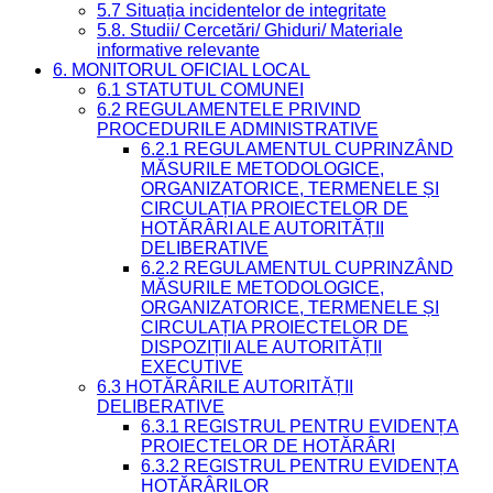
5.7 Situația incidentelor de integritate
5.8. Studii/ Cercetări/ Ghiduri/ Materiale
informative relevante
6. MONITORUL OFICIAL LOCAL
6.1 STATUTUL COMUNEI
6.2 REGULAMENTELE PRIVIND
PROCEDURILE ADMINISTRATIVE
6.2.1 REGULAMENTUL CUPRINZÂND
MĂSURILE METODOLOGICE,
ORGANIZATORICE, TERMENELE ȘI
CIRCULAȚIA PROIECTELOR DE
HOTĂRÂRI ALE AUTORITĂȚII
DELIBERATIVE
6.2.2 REGULAMENTUL CUPRINZÂND
MĂSURILE METODOLOGICE,
ORGANIZATORICE, TERMENELE ȘI
CIRCULAȚIA PROIECTELOR DE
DISPOZIȚII ALE AUTORITĂȚII
EXECUTIVE
6.3 HOTĂRÂRILE AUTORITĂȚII
DELIBERATIVE
6.3.1 REGISTRUL PENTRU EVIDENȚA
PROIECTELOR DE HOTĂRÂRI
6.3.2 REGISTRUL PENTRU EVIDENȚA
HOTĂRÂRILOR