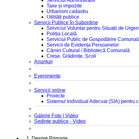
Serviciul Administrativ
Taxe și impozite
Urbanism cadastru
Utilități publice
Servicii Publice în Subordine
Serviciul Voluntar pentru Situații de Urgen
Poliția Locală
Serviciul Public de Gospodărire Comunal
Servicii de Evidența Persoanelor
Cămin Cultural / Bibliotecă Comunală
Creșe, Grădinițe, Școli
Anunțuri
Evenimente
Servicii online
Proiecte
Sistemul Individual Adecvat (SIA) pentru c
Galerie Foto | Video
Sedinte publice - Video
1. Despre Primarie