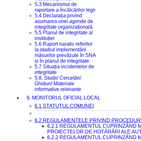
5.3 Mecanismul de
raportare a încălcărilor legii
5.4 Declarația privind
asumarea unei agende de
integritate organizațională
5.5 Planul de integritate al
instituției
5.6 Raport narativ referitor
la stadiul implementării
măsurilor prevăzute în SNA
și în planul de integritate
5.7 Situația incidentelor de
integritate
5.8. Studii/ Cercetări/
Ghiduri/ Materiale
informative relevante
6. MONITORUL OFICIAL LOCAL
6.1 STATUTUL COMUNEI
6.2 REGULAMENTELE PRIVIND PROCEDURI
6.2.1 REGULAMENTUL CUPRINZÂND M
PROIECTELOR DE HOTĂRÂRI ALE AUT
6.2.2 REGULAMENTUL CUPRINZÂND M