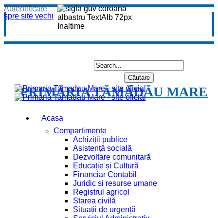
Autentificare
spre site vechi
PRIMĂRIA TĂMĂDĂU MARE
Acasa
Compartimente
Achiziții publice
Asistență socială
Dezvoltare comunitară
Educație și Cultură
Financiar Contabil
Juridic si resurse umane
Registrul agricol
Starea civilă
Situații de urgență