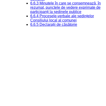
6.6.3 Minutele în care se consemnează, în
rezumat, punctele de vedere exprimate de
participanți la ședinele publice
6.6.4 Procesele-verbale ale ședințelor
Consiliului local al comunei
6.6.5 Declarații de căsătorie