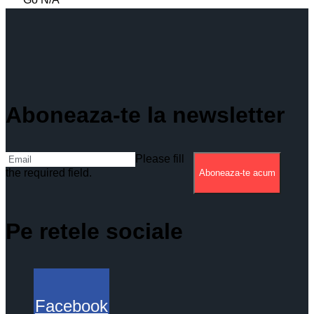
Aboneaza-te la newsletter
Please fill
the required field.
Aboneaza-te acum
Pe retele sociale
Facebook