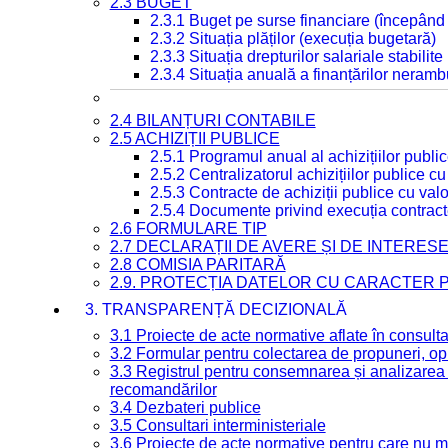
2.3 BUGET
2.3.1 Buget pe surse financiare (începând
2.3.2 Situația plăților (execuția bugetară)
2.3.3 Situația drepturilor salariale stabilit
2.3.4 Situația anuală a finanțărilor neramb
2.4 BILANȚURI CONTABILE
2.5 ACHIZIȚII PUBLICE
2.5.1 Programul anual al achizițiilor publi
2.5.2 Centralizatorul achizițiilor publice 
2.5.3 Contracte de achiziții publice cu va
2.5.4 Documente privind execuția contract
2.6 FORMULARE TIP
2.7 DECLARAȚII DE AVERE ȘI DE INTERES
2.8 COMISIA PARITARĂ
2.9. PROTECȚIA DATELOR CU CARACTER
3. TRANSPARENȚĂ DECIZIONALĂ
3.1 Proiecte de acte normative aflate în consult
3.2 Formular pentru colectarea de propuneri, opi
3.3 Registrul pentru consemnarea și analizarea p
recomandărilor
3.4 Dezbateri publice
3.5 Consultari interministeriale
3.6 Proiecte de acte normative pentru care nu ma