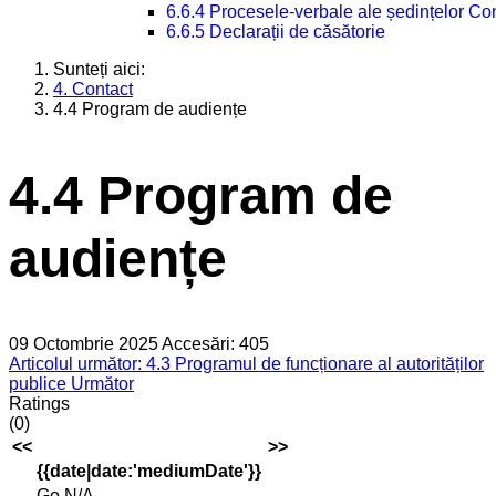
6.6.4 Procesele-verbale ale ședințelor Con
6.6.5 Declarații de căsătorie
Sunteți aici:
4. Contact
4.4 Program de audiențe
4.4 Program de
audiențe
09 Octombrie 2025
Accesări: 405
Articolul următor: 4.3 Programul de funcționare al autorităților
publice
Următor
Ratings
(0)
<<
>>
{{date|date:'mediumDate'}}
Go
N/A