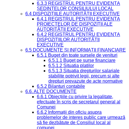
6.3.3 REGISTRUL PENTRU EVIDENȚA
ȘEDINȚELOR CONSILIULUI LOCAL
6.4 DISPOZIȚIILE AUTORITĂȚII EXECUTIVE
6.4.1 REGISTRUL PENTRU EVIDENȚA
PROIECTELOR DE DISPOZIȚII ALE
AUTORITĂȚII EXECUTIVE
6.4.2 REGISTRUL PENTRU EVIDENȚA
DISPOZIȚIILOR AUTORITĂȚII
EXECUTIVE
6.5 DOCUMENTE ȘI INFORMAȚII FINANCIARE
6.5.1 Buget din toate sursele de venituri
6.5.1.1 Buget pe surse financiare
6.5.1.2 Situatia platilor
6.5.1.3 Situatia drepturilor salariale
stabilite potrivit legii, precum si alte
drepturi prevazute de acte normative
6.5.2 Bilanturi contabile
6.6. ALTE DOCUMENTE
6.6.1 Obiecțiile cu privire la legalitate,
efectuate în scris de secretarul general al
Comunei
6.6.2 Informații din oficiu asupra
problemelor de interes public care urmează
să fie dezbătute de Consiliul local al
comunei