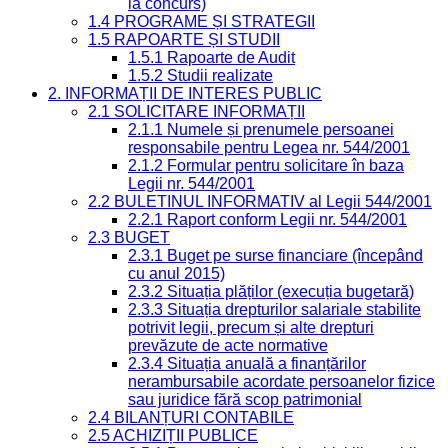
la concurs)
1.4 PROGRAME ȘI STRATEGII
1.5 RAPOARTE ȘI STUDII
1.5.1 Rapoarte de Audit
1.5.2 Studii realizate
2. INFORMAȚII DE INTERES PUBLIC
2.1 SOLICITARE INFORMAȚII
2.1.1 Numele și prenumele persoanei
responsabile pentru Legea nr. 544/2001
2.1.2 Formular pentru solicitare în baza
Legii nr. 544/2001
2.2 BULETINUL INFORMATIV al Legii 544/2001
2.2.1 Raport conform Legii nr. 544/2001
2.3 BUGET
2.3.1 Buget pe surse financiare (începând
cu anul 2015)
2.3.2 Situația plăților (execuția bugetară)
2.3.3 Situația drepturilor salariale stabilite
potrivit legii, precum și alte drepturi
prevăzute de acte normative
2.3.4 Situația anuală a finanțărilor
nerambursabile acordate persoanelor fizice
sau juridice fără scop patrimonial
2.4 BILANȚURI CONTABILE
2.5 ACHIZIȚII PUBLICE