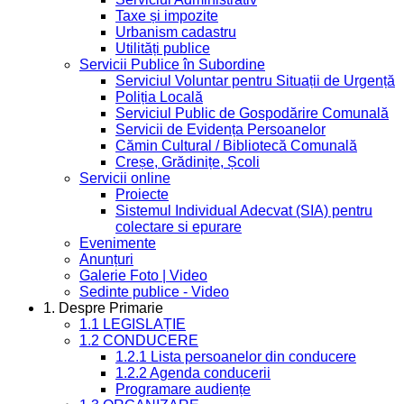
Taxe și impozite
Urbanism cadastru
Utilități publice
Servicii Publice în Subordine
Serviciul Voluntar pentru Situații de Urgență
Poliția Locală
Serviciul Public de Gospodărire Comunală
Servicii de Evidența Persoanelor
Cămin Cultural / Bibliotecă Comunală
Creșe, Grădinițe, Școli
Servicii online
Proiecte
Sistemul Individual Adecvat (SIA) pentru
colectare si epurare
Evenimente
Anunțuri
Galerie Foto | Video
Sedinte publice - Video
1. Despre Primarie
1.1 LEGISLAȚIE
1.2 CONDUCERE
1.2.1 Lista persoanelor din conducere
1.2.2 Agenda conducerii
Programare audiențe