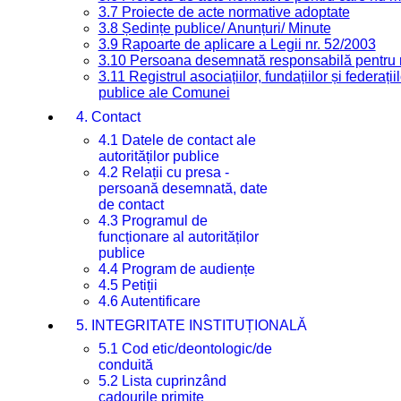
3.7 Proiecte de acte normative adoptate
3.8 Ședințe publice/ Anunțuri/ Minute
3.9 Rapoarte de aplicare a Legii nr. 52/2003
3.10 Persoana desemnată responsabilă pentru re
3.11 Registrul asociațiilor, fundațiilor și federații
publice ale Comunei
4. Contact
4.1 Datele de contact ale
autorităților publice
4.2 Relații cu presa -
persoană desemnată, date
de contact
4.3 Programul de
funcționare al autorităților
publice
4.4 Program de audiențe
4.5 Petiții
4.6 Autentificare
5. INTEGRITATE INSTITUȚIONALĂ
5.1 Cod etic/deontologic/de
conduită
5.2 Lista cuprinzând
cadourile primite