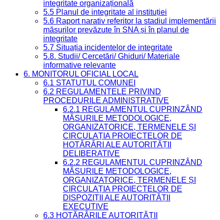
integritate organizațională
5.5 Planul de integritate al instituției
5.6 Raport narativ referitor la stadiul implementării
măsurilor prevăzute în SNA și în planul de
integritate
5.7 Situația incidentelor de integritate
5.8. Studii/ Cercetări/ Ghiduri/ Materiale
informative relevante
6. MONITORUL OFICIAL LOCAL
6.1 STATUTUL COMUNEI
6.2 REGULAMENTELE PRIVIND
PROCEDURILE ADMINISTRATIVE
6.2.1 REGULAMENTUL CUPRINZÂND
MĂSURILE METODOLOGICE,
ORGANIZATORICE, TERMENELE ȘI
CIRCULAȚIA PROIECTELOR DE
HOTĂRÂRI ALE AUTORITĂȚII
DELIBERATIVE
6.2.2 REGULAMENTUL CUPRINZÂND
MĂSURILE METODOLOGICE,
ORGANIZATORICE, TERMENELE ȘI
CIRCULAȚIA PROIECTELOR DE
DISPOZIȚII ALE AUTORITĂȚII
EXECUTIVE
6.3 HOTĂRÂRILE AUTORITĂȚII