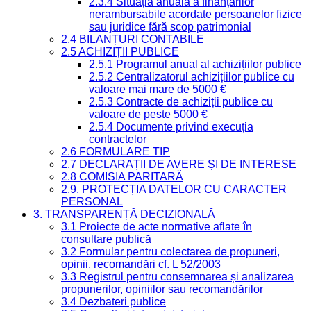
2.3.4 Situația anuală a finanțărilor
nerambursabile acordate persoanelor fizice
sau juridice fără scop patrimonial
2.4 BILANȚURI CONTABILE
2.5 ACHIZIȚII PUBLICE
2.5.1 Programul anual al achizițiilor publice
2.5.2 Centralizatorul achizițiilor publice cu
valoare mai mare de 5000 €
2.5.3 Contracte de achiziții publice cu
valoare de peste 5000 €
2.5.4 Documente privind execuția
contractelor
2.6 FORMULARE TIP
2.7 DECLARAȚII DE AVERE ȘI DE INTERESE
2.8 COMISIA PARITARĂ
2.9. PROTECȚIA DATELOR CU CARACTER
PERSONAL
3. TRANSPARENȚĂ DECIZIONALĂ
3.1 Proiecte de acte normative aflate în
consultare publică
3.2 Formular pentru colectarea de propuneri,
opinii, recomandări cf. L 52/2003
3.3 Registrul pentru consemnarea și analizarea
propunerilor, opiniilor sau recomandărilor
3.4 Dezbateri publice