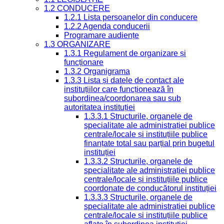
1.2 CONDUCERE
1.2.1 Lista persoanelor din conducere
1.2.2 Agenda conducerii
Programare audiențe
1.3 ORGANIZARE
1.3.1 Regulament de organizare și
funcționare
1.3.2 Organigrama
1.3.3 Lista și datele de contact ale
instituțiilor care funcționează în
subordinea/coordonarea sau sub
autoritatea instituției
1.3.3.1 Structurile, organele de
specialitate ale administrației publice
centrale/locale și instituțiile publice
finanțate total sau parțial prin bugetul
instituției
1.3.3.2 Structurile, organele de
specialitate ale administrației publice
centrale/locale și instituțiile publice
coordonate de conducătorul instituției
1.3.3.3 Structurile, organele de
specialitate ale administrației publice
centrale/locale și instituțiile publice