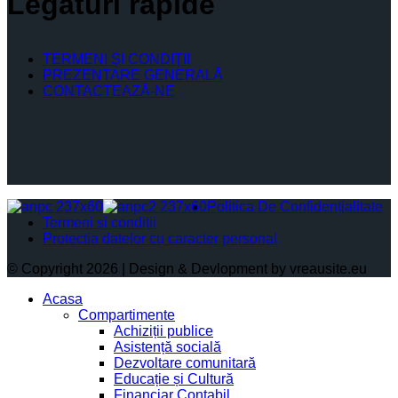
Legături rapide
TERMENI ŞI CONDIŢII
PREZENTARE GENERALĂ
CONTACTEAZĂ-NE
Politica De Confidențialitate
Termeni și condiții
Protectia datelor cu caracter personal
© Copyright 2026 | Design & Devlopment by vreausite.eu
Acasa
Compartimente
Achiziții publice
Asistență socială
Dezvoltare comunitară
Educație și Cultură
Financiar Contabil