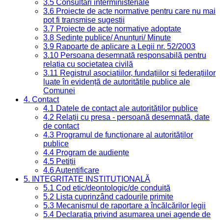
3.5 Consultari interministeriale
3.6 Proiecte de acte normative pentru care nu mai
pot fi transmise sugestii
3.7 Proiecte de acte normative adoptate
3.8 Ședințe publice/ Anunțuri/ Minute
3.9 Rapoarte de aplicare a Legii nr. 52/2003
3.10 Persoana desemnată responsabilă pentru
relația cu societatea civilă
3.11 Registrul asociațiilor, fundațiilor și federațiilor
luate în evidență de autoritățile publice ale
Comunei
4. Contact
4.1 Datele de contact ale autorităților publice
4.2 Relații cu presa - persoană desemnată, date
de contact
4.3 Programul de funcționare al autorităților
publice
4.4 Program de audiențe
4.5 Petiții
4.6 Autentificare
5. INTEGRITATE INSTITUȚIONALĂ
5.1 Cod etic/deontologic/de conduită
5.2 Lista cuprinzând cadourile primite
5.3 Mecanismul de raportare a încălcărilor legii
5.4 Declarația privind asumarea unei agende de