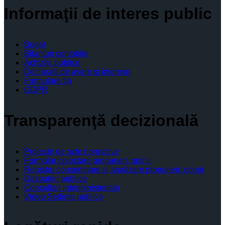
Informaţii de interes public
Buget
Bilanţuri contabile
Achiziţii publice
Declaratii de avere si interese
Formulare tip
GDPR
Transparenţă decizională
Proiecte de acte normative
Formular colectare propuneri, opinii
Registru consemnare si analizare propuneri, opinii
Dezbateri publice
Consultari interministeriale
Video Şedinţe publice