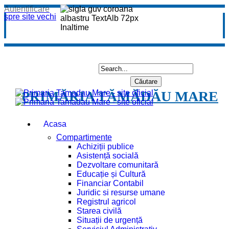
Autentificare
spre site vechi
PRIMĂRIA TĂMĂDĂU MARE
Acasa
Compartimente
Achiziții publice
Asistență socială
Dezvoltare comunitară
Educație și Cultură
Financiar Contabil
Juridic si resurse umane
Registrul agricol
Starea civilă
Situații de urgență