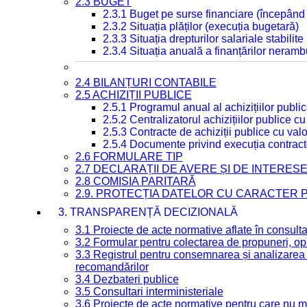
2.3 BUGET
2.3.1 Buget pe surse financiare (începând
2.3.2 Situația plăților (execuția bugetară)
2.3.3 Situația drepturilor salariale stabilit
2.3.4 Situația anuală a finanțărilor neramb
2.4 BILANȚURI CONTABILE
2.5 ACHIZIȚII PUBLICE
2.5.1 Programul anual al achizițiilor publi
2.5.2 Centralizatorul achizițiilor publice 
2.5.3 Contracte de achiziții publice cu va
2.5.4 Documente privind execuția contract
2.6 FORMULARE TIP
2.7 DECLARAȚII DE AVERE ȘI DE INTERES
2.8 COMISIA PARITARĂ
2.9. PROTECȚIA DATELOR CU CARACTER
3. TRANSPARENȚĂ DECIZIONALĂ
3.1 Proiecte de acte normative aflate în consult
3.2 Formular pentru colectarea de propuneri, opi
3.3 Registrul pentru consemnarea și analizarea p
recomandărilor
3.4 Dezbateri publice
3.5 Consultari interministeriale
3.6 Proiecte de acte normative pentru care nu ma