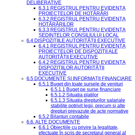
DELIBERATIVE
6.3.1 REGISTRUL PENTRU EVIDENȚA
PROIECTELOR DE HOTĂRÂRI
6.3.2 REGISTRUL PENTRU EVIDENȚA
HOTĂRÂRILOR
6.3.3 REGISTRUL PENTRU EVIDENȚA
ȘEDINȚELOR CONSILIULUI LOCAL
6.4 DISPOZIȚIILE AUTORITĂȚII EXECUTIVE
6.4.1 REGISTRUL PENTRU EVIDENȚA
PROIECTELOR DE DISPOZIȚII ALE
AUTORITĂȚII EXECUTIVE
6.4.2 REGISTRUL PENTRU EVIDENȚA
DISPOZIȚIILOR AUTORITĂȚII
EXECUTIVE
6.5 DOCUMENTE ȘI INFORMAȚII FINANCIARE
6.5.1 Buget din toate sursele de venituri
6.5.1.1 Buget pe surse financiare
6.5.1.2 Situatia platilor
6.5.1.3 Situatia drepturilor salariale
stabilite potrivit legii, precum si alte
drepturi prevazute de acte normative
6.5.2 Bilanturi contabile
6.6. ALTE DOCUMENTE
6.6.1 Obiecțiile cu privire la legalitate,
efectuate în scris de secretarul general al