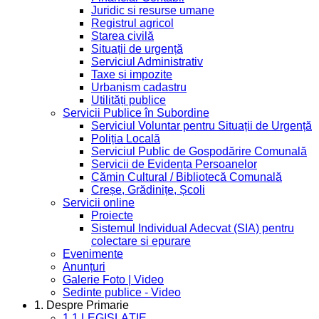
Juridic si resurse umane
Registrul agricol
Starea civilă
Situații de urgență
Serviciul Administrativ
Taxe și impozite
Urbanism cadastru
Utilități publice
Servicii Publice în Subordine
Serviciul Voluntar pentru Situații de Urgență
Poliția Locală
Serviciul Public de Gospodărire Comunală
Servicii de Evidența Persoanelor
Cămin Cultural / Bibliotecă Comunală
Creșe, Grădinițe, Școli
Servicii online
Proiecte
Sistemul Individual Adecvat (SIA) pentru
colectare si epurare
Evenimente
Anunțuri
Galerie Foto | Video
Sedinte publice - Video
1. Despre Primarie
1.1 LEGISLAȚIE