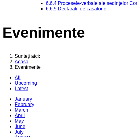
6.6.4 Procesele-verbale ale ședințelor Con
6.6.5 Declarații de căsătorie
Evenimente
Sunteți aici:
Acasa
Evenimente
All
Upcoming
Latest
January
February
March
April
May
June
July