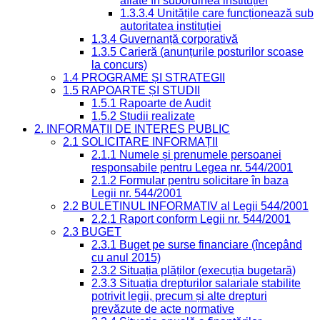
aflate în subordinea instituției
1.3.3.4 Unitățile care funcționează sub
autoritatea instituției
1.3.4 Guvernanță corporativă
1.3.5 Carieră (anunțurile posturilor scoase
la concurs)
1.4 PROGRAME ȘI STRATEGII
1.5 RAPOARTE ȘI STUDII
1.5.1 Rapoarte de Audit
1.5.2 Studii realizate
2. INFORMAȚII DE INTERES PUBLIC
2.1 SOLICITARE INFORMAȚII
2.1.1 Numele și prenumele persoanei
responsabile pentru Legea nr. 544/2001
2.1.2 Formular pentru solicitare în baza
Legii nr. 544/2001
2.2 BULETINUL INFORMATIV al Legii 544/2001
2.2.1 Raport conform Legii nr. 544/2001
2.3 BUGET
2.3.1 Buget pe surse financiare (începând
cu anul 2015)
2.3.2 Situația plăților (execuția bugetară)
2.3.3 Situația drepturilor salariale stabilite
potrivit legii, precum și alte drepturi
prevăzute de acte normative