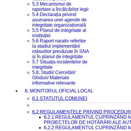
5.3 Mecanismul de
raportare a încălcărilor legii
5.4 Declarația privind
asumarea unei agende de
integritate organizațională
5.5 Planul de integritate al
instituției
5.6 Raport narativ referitor
la stadiul implementării
măsurilor prevăzute în SNA
și în planul de integritate
5.7 Situația incidentelor de
integritate
5.8. Studii/ Cercetări/
Ghiduri/ Materiale
informative relevante
6. MONITORUL OFICIAL LOCAL
6.1 STATUTUL COMUNEI
6.2 REGULAMENTELE PRIVIND PROCEDURI
6.2.1 REGULAMENTUL CUPRINZÂND M
PROIECTELOR DE HOTĂRÂRI ALE AUT
6.2.2 REGULAMENTUL CUPRINZÂND M