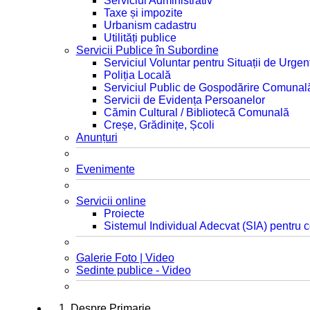
Serviciul Administrativ
Taxe și impozite
Urbanism cadastru
Utilități publice
Servicii Publice în Subordine
Serviciul Voluntar pentru Situații de Urgen
Poliția Locală
Serviciul Public de Gospodărire Comunal
Servicii de Evidența Persoanelor
Cămin Cultural / Bibliotecă Comunală
Creșe, Grădinițe, Școli
Anunțuri
Evenimente
Servicii online
Proiecte
Sistemul Individual Adecvat (SIA) pentru c
Galerie Foto | Video
Sedinte publice - Video
1. Despre Primarie