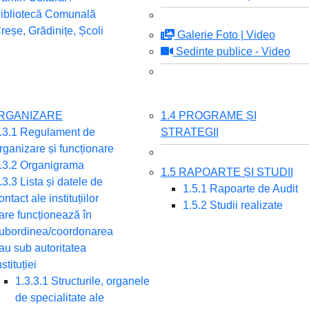
ibliotecă Comunală
reșe, Grădinițe, Școli
Galerie Foto | Video
Sedinte publice - Video
ORGANIZARE
1.4 PROGRAME ȘI
.3.1 Regulament de
STRATEGII
rganizare și funcționare
.3.2 Organigrama
1.5 RAPOARTE ȘI STUDII
.3.3 Lista și datele de
1.5.1 Rapoarte de Audit
ontact ale instituțiilor
1.5.2 Studii realizate
are funcționează în
ubordinea/coordonarea
au sub autoritatea
nstituției
1.3.3.1 Structurile, organele
de specialitate ale