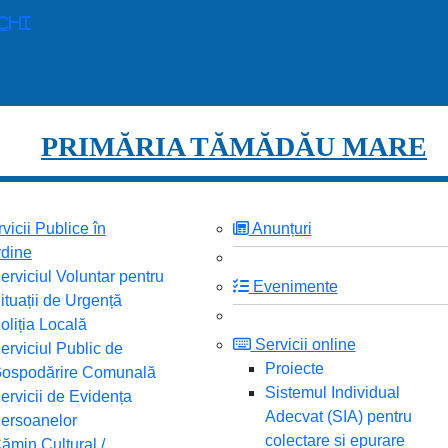
echi
PRIMĂRIA TĂMĂDĂU MARE
vicii Publice în
Anunțuri
dine
erviciul Voluntar pentru
Evenimente
ituații de Urgență
oliția Locală
Servicii online
erviciul Public de
Proiecte
ospodărire Comunală
Sistemul Individual
ervicii de Evidența
Adecvat (SIA) pentru
ersoanelor
colectare si epurare
ămin Cultural /