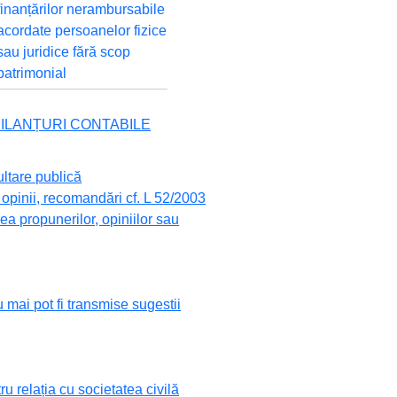
finanțărilor nerambursabile
acordate persoanelor fizice
sau juridice fără scop
patrimonial
 BILANȚURI CONTABILE
ultare publică
opinii, recomandări cf. L 52/2003
a propunerilor, opiniilor sau
 mai pot fi transmise sugestii
 relația cu societatea civilă