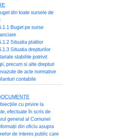
RE
uget din toate sursele de
i
5.1.1 Buget pe surse
nanciare
5.1.2 Situatia platilor
5.1.3 Situatia drepturilor
lariale stabilite potrivit
gii, precum si alte drepturi
evazute de acte normative
ilanturi contabile
E DOCUMENTE
biecțiile cu privire la
ate, efectuate în scris de
arul general al Comunei
nformații din oficiu asupra
elor de interes public care