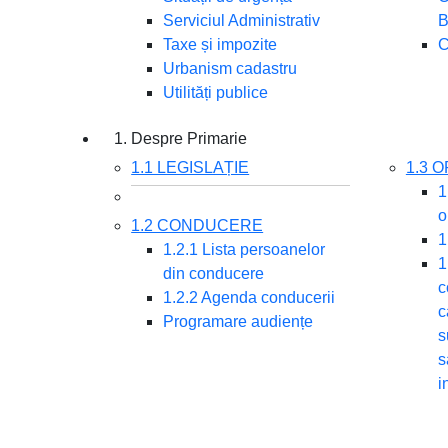
Serviciul Administrativ
B
Taxe și impozite
C
Urbanism cadastru
Utilități publice
1. Despre Primarie
1.1 LEGISLAȚIE
1.3 
1
o
1.2 CONDUCERE
1
1.2.1 Lista persoanelor
1
din conducere
c
1.2.2 Agenda conducerii
c
Programare audiențe
s
s
i