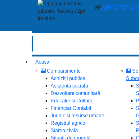
spre site v
Acasa
Compartimente
Ser
Achiziții publice
Subor
Asistență socială
S
Dezvoltare comunitară
S
Educație și Cultură
P
Financiar Contabil
S
Juridic si resurse umane
G
Registrul agricol
S
Starea civilă
P
Situații de urgență
C