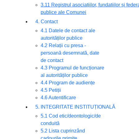
3.11 Registrul asociațiilor, fundațiilor și feder
publice ale Comunei
4. Contact
4.1 Datele de contact ale
autorităților publice
4.2 Relații cu presa -
persoană desemnată, date
de contact
4.3 Programul de funcționare
al autorităților publice
4.4 Program de audiențe
4.5 Petiții
4.6 Autentificare
5. INTEGRITATE INSTITUȚIONALĂ
5.1 Cod etic/deontologic/de
conduită
5.2 Lista cuprinzând
cadourile primite