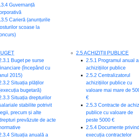
.3.4 Guvernanță
orporativă
.3.5 Carieră (anunțurile
osturilor scoase la
oncurs)
 BUGET
2.5 ACHIZIȚII PUBLICE
2.3.1 Buget pe surse
2.5.1 Programul anual a
financiare (începând cu
achizițiilor publice
anul 2015)
2.5.2 Centralizatorul
2.3.2 Situația plăților
achizițiilor publice cu
(execuția bugetară)
valoare mai mare de 50
2.3.3 Situația drepturilor
€
salariale stabilite potrivit
2.5.3 Contracte de achizi
legii, precum și alte
publice cu valoare de
drepturi prevăzute de acte
peste 5000 €
normative
2.5.4 Documente privin
2.3.4 Situația anuală a
execuția contractelor