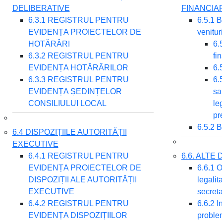
DELIBERATIVE
FINANCIA
6.3.1 REGISTRUL PENTRU
6.5.1 B
EVIDENȚA PROIECTELOR DE
venitur
HOTĂRÂRI
6.
6.3.2 REGISTRUL PENTRU
fi
EVIDENȚA HOTĂRÂRILOR
6.
6.3.3 REGISTRUL PENTRU
6.
EVIDENȚA ȘEDINȚELOR
sa
CONSILIULUI LOCAL
le
pr
6.5.2 B
6.4 DISPOZIȚIILE AUTORITĂȚII
EXECUTIVE
6.4.1 REGISTRUL PENTRU
6.6. ALT
EVIDENȚA PROIECTELOR DE
6.6.1 O
DISPOZIȚII ALE AUTORITĂȚII
legalit
EXECUTIVE
secret
6.4.2 REGISTRUL PENTRU
6.6.2 I
EVIDENȚA DISPOZIȚIILOR
problem