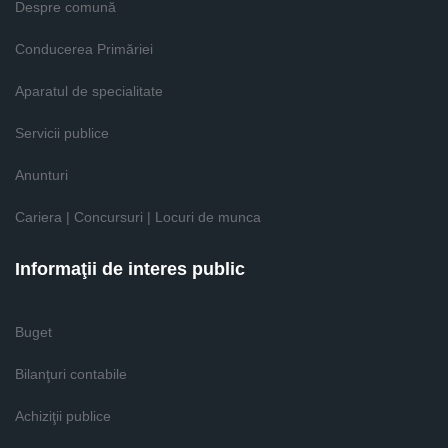
Despre comună
Conducerea Primăriei
Aparatul de specialitate
Servicii publice
Anunturi
Cariera | Concursuri | Locuri de munca
Informaţii de interes public
Buget
Bilanţuri contabile
Achiziţii publice