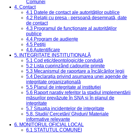
Comunei
4. Contact
4.1 Datele de contact ale autorităților publice
4.2 Relații cu presa - persoană desemnată, date
de contact
4.3 Programul de funcționare al autorităților
publice
4.4 Program de audiențe
4.5 Petiții
4.6 Autentificare
5. INTEGRITATE INSTITUȚIONALĂ
5.1 Cod etic/deontologic/de conduită
5.2 Lista cuprinzând cadourile primite
5.3 Mecanismul de raportare a încălcărilor legii
5.4 Declarația privind asumarea unei agende de
integritate organizațională
5.5 Planul de integritate al instituției
5.6 Raport narativ referitor la stadiul implementării
măsurilor prevăzute în SNA și în planul de
integritate
5.7 Situația incidentelor de integritate
5.8. Studii/ Cercetări/ Ghiduri/ Materiale
informative relevante
6. MONITORUL OFICIAL LOCAL
6.1 STATUTUL COMUNEI