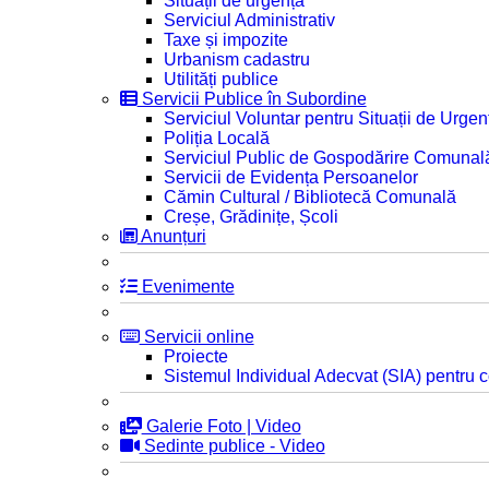
Situații de urgență
Serviciul Administrativ
Taxe și impozite
Urbanism cadastru
Utilități publice
Servicii Publice în Subordine
Serviciul Voluntar pentru Situații de Urgen
Poliția Locală
Serviciul Public de Gospodărire Comunal
Servicii de Evidența Persoanelor
Cămin Cultural / Bibliotecă Comunală
Creșe, Grădinițe, Școli
Anunțuri
Evenimente
Servicii online
Proiecte
Sistemul Individual Adecvat (SIA) pentru c
Galerie Foto | Video
Sedinte publice - Video