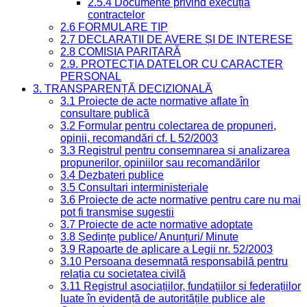
2.5.4 Documente privind execuția
contractelor
2.6 FORMULARE TIP
2.7 DECLARAȚII DE AVERE ȘI DE INTERESE
2.8 COMISIA PARITARĂ
2.9. PROTECȚIA DATELOR CU CARACTER
PERSONAL
3. TRANSPARENȚĂ DECIZIONALĂ
3.1 Proiecte de acte normative aflate în
consultare publică
3.2 Formular pentru colectarea de propuneri,
opinii, recomandări cf. L 52/2003
3.3 Registrul pentru consemnarea și analizarea
propunerilor, opiniilor sau recomandărilor
3.4 Dezbateri publice
3.5 Consultari interministeriale
3.6 Proiecte de acte normative pentru care nu mai
pot fi transmise sugestii
3.7 Proiecte de acte normative adoptate
3.8 Ședințe publice/ Anunțuri/ Minute
3.9 Rapoarte de aplicare a Legii nr. 52/2003
3.10 Persoana desemnată responsabilă pentru
relația cu societatea civilă
3.11 Registrul asociațiilor, fundațiilor și federațiilor
luate în evidență de autoritățile publice ale