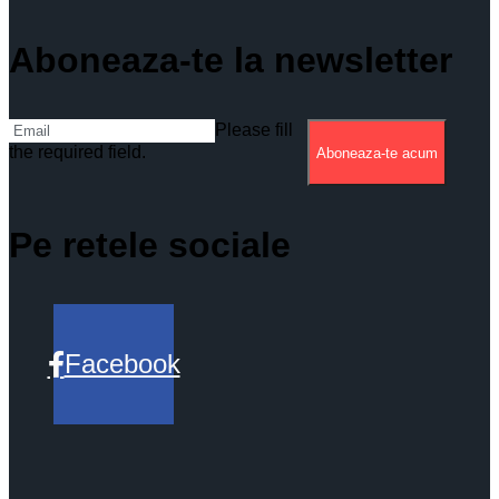
Aboneaza-te la newsletter
Please fill
the required field.
Aboneaza-te acum
Pe retele sociale
Facebook