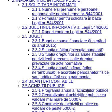
2. INFORMAȚII DE INTERES PUBLIC
2.1 SOLICITARE INFORMAȚII
2.1.1 Numele și prenumele persoanei
responsabile pentru Legea nr. 544/2001
2.1.2 Formular pentru solicitare în baza
Legii nr. 544/2001
2.2 BULETINUL INFORMATIV al Legii 544/2001
2.2.1 Raport conform Legii nr. 544/2001
2.3 BUGET
2.3.1 Buget pe surse financiare (începând
cu anul 2015)
2.3.2 Situația plăților (execuția bugetară)
2.3.3 Situația drepturilor salariale stabilite
potrivit legii, precum și alte drepturi
prevăzute de acte normative
2.3.4 Situația anuală a finanțărilor
nerambursabile acordate persoanelor fizice
sau juridice fără scop patrimonial
2.4 BILANȚURI CONTABILE
2.5 ACHIZIȚII PUBLICE
2.5.1 Programul anual al achizițiilor publice
2.5.2 Centralizatorul achizițiilor publice cu
valoare mai mare de 5000 €
2.5.3 Contracte de achiziții publice cu
valoare de peste 5000 €