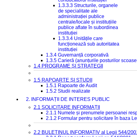
1.3.3.3 Structurile, organele
de specialitate ale
administrației publice
centrale/locale și instituțiile
publice aflate în subordinea
instituției
1.3.3.4 Unitățile care
funcționează sub autoritatea
instituției
1.3.4 Guvernanță corporativă
1.3.5 Carieră (anunțurile posturilor scoase
1.4 PROGRAME ȘI STRATEGII
1.5 RAPOARTE ȘI STUDII
1.5.1 Rapoarte de Audit
1.5.2 Studii realizate
2. INFORMAȚII DE INTERES PUBLIC
2.1 SOLICITARE INFORMAȚII
2.1.1 Numele și prenumele persoanei resp
2.1.2 Formular pentru solicitare în baza Le
2.2 BULETINUL INFORMATIV al Legii 544/200