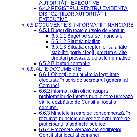
AUTORITĂȚII EXECUTIVE
6.4.2 REGISTRUL PENTRU EVIDENȚA
DISPOZIȚIILOR AUTORITĂȚII
EXECUTIVE
6.5 DOCUMENTE ȘI INFORMAȚII FINANCIARE
6.5.1 Buget din toate sursele de venituri
6.5.1.1 Buget pe surse financiare
6.5.1.2 Situatia platilor
6.5.1.3 Situatia drepturilor salariale
stabilite potrivit legii, precum si alte
drepturi prevazute de acte normative
6.5.2 Bilanturi contabile
6.6. ALTE DOCUMENTE
6.6.1 Obiecțiile cu privire la legalitate,
efectuate în scris de secretarul general al
Comunei
6.6.2 Informații din oficiu asupra
problemelor de interes public care urmează
să fie dezbătute de Consiliul local al
comunei
6.6.3 Minutele în care se consemnează, în
rezumat, punctele de vedere exprimate de
participanți la ședinele publice
6.6.4 Procesele-verbale ale ședințelor
Consiliului local al comunei