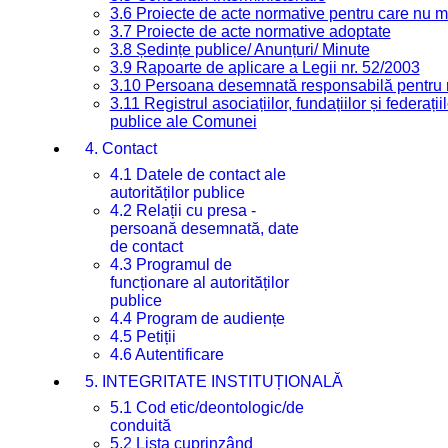
3.6 Proiecte de acte normative pentru care nu ma
3.7 Proiecte de acte normative adoptate
3.8 Ședințe publice/ Anunțuri/ Minute
3.9 Rapoarte de aplicare a Legii nr. 52/2003
3.10 Persoana desemnată responsabilă pentru re
3.11 Registrul asociațiilor, fundațiilor și federații
publice ale Comunei
4. Contact
4.1 Datele de contact ale
autorităților publice
4.2 Relații cu presa -
persoană desemnată, date
de contact
4.3 Programul de
funcționare al autorităților
publice
4.4 Program de audiențe
4.5 Petiții
4.6 Autentificare
5. INTEGRITATE INSTITUȚIONALĂ
5.1 Cod etic/deontologic/de
conduită
5.2 Lista cuprinzând