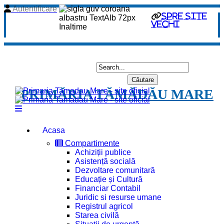
Autentificare
spre site
vechi
PRIMĂRIA TĂMĂDĂU MARE
Acasa
Compartimente
Achiziții publice
Asistență socială
Dezvoltare comunitară
Educație și Cultură
Financiar Contabil
Juridic si resurse umane
Registrul agricol
Starea civilă