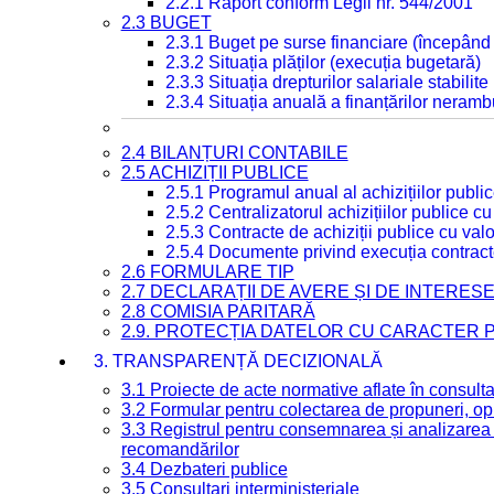
2.2.1 Raport conform Legii nr. 544/2001
2.3 BUGET
2.3.1 Buget pe surse financiare (începând
2.3.2 Situația plăților (execuția bugetară)
2.3.3 Situația drepturilor salariale stabilit
2.3.4 Situația anuală a finanțărilor neramb
2.4 BILANȚURI CONTABILE
2.5 ACHIZIȚII PUBLICE
2.5.1 Programul anual al achizițiilor publi
2.5.2 Centralizatorul achizițiilor publice 
2.5.3 Contracte de achiziții publice cu va
2.5.4 Documente privind execuția contract
2.6 FORMULARE TIP
2.7 DECLARAȚII DE AVERE ȘI DE INTERES
2.8 COMISIA PARITARĂ
2.9. PROTECȚIA DATELOR CU CARACTER
3. TRANSPARENȚĂ DECIZIONALĂ
3.1 Proiecte de acte normative aflate în consult
3.2 Formular pentru colectarea de propuneri, opi
3.3 Registrul pentru consemnarea și analizarea p
recomandărilor
3.4 Dezbateri publice
3.5 Consultari interministeriale