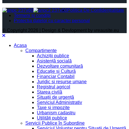
Politica De Confidențialitate
Termeni și condiții
Protectia datelor cu caracter personal
© Copyright 2026 | Design & Devlopment by vreausite.eu
Acasa
Compartimente
Achiziții publice
Asistență socială
Dezvoltare comunitară
Educație și Cultură
Financiar Contabil
Juridic si resurse umane
Registrul agricol
Starea civilă
Situații de urgență
Serviciul Administrativ
Taxe și impozite
Urbanism cadastru
Utilități publice
Servicii Publice în Subordine
Serviciul Voluntar pentru Situații de Urgență