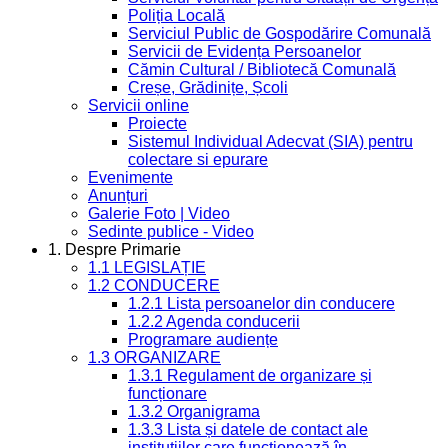
Poliția Locală
Serviciul Public de Gospodărire Comunală
Servicii de Evidența Persoanelor
Cămin Cultural / Bibliotecă Comunală
Creșe, Grădinițe, Școli
Servicii online
Proiecte
Sistemul Individual Adecvat (SIA) pentru
colectare si epurare
Evenimente
Anunțuri
Galerie Foto | Video
Sedinte publice - Video
1. Despre Primarie
1.1 LEGISLAȚIE
1.2 CONDUCERE
1.2.1 Lista persoanelor din conducere
1.2.2 Agenda conducerii
Programare audiențe
1.3 ORGANIZARE
1.3.1 Regulament de organizare și
funcționare
1.3.2 Organigrama
1.3.3 Lista și datele de contact ale
instituțiilor care funcționează în