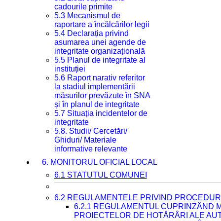
cadourile primite
5.3 Mecanismul de
raportare a încălcărilor legii
5.4 Declarația privind
asumarea unei agende de
integritate organizațională
5.5 Planul de integritate al
instituției
5.6 Raport narativ referitor
la stadiul implementării
măsurilor prevăzute în SNA
și în planul de integritate
5.7 Situația incidentelor de
integritate
5.8. Studii/ Cercetări/
Ghiduri/ Materiale
informative relevante
6. MONITORUL OFICIAL LOCAL
6.1 STATUTUL COMUNEI
6.2 REGULAMENTELE PRIVIND PROCEDURI
6.2.1 REGULAMENTUL CUPRINZÂND M
PROIECTELOR DE HOTĂRÂRI ALE AUT