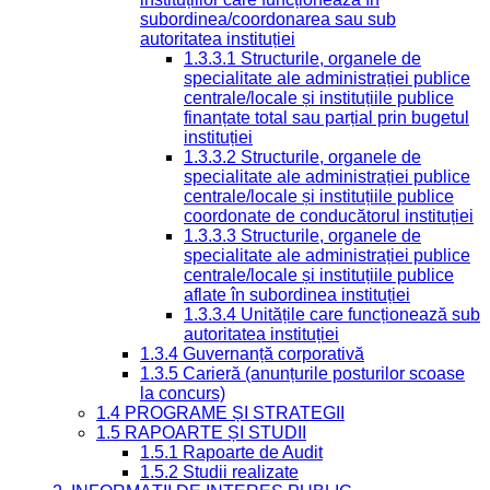
subordinea/coordonarea sau sub
autoritatea instituției
1.3.3.1 Structurile, organele de
specialitate ale administrației publice
centrale/locale și instituțiile publice
finanțate total sau parțial prin bugetul
instituției
1.3.3.2 Structurile, organele de
specialitate ale administrației publice
centrale/locale și instituțiile publice
coordonate de conducătorul instituției
1.3.3.3 Structurile, organele de
specialitate ale administrației publice
centrale/locale și instituțiile publice
aflate în subordinea instituției
1.3.3.4 Unitățile care funcționează sub
autoritatea instituției
1.3.4 Guvernanță corporativă
1.3.5 Carieră (anunțurile posturilor scoase
la concurs)
1.4 PROGRAME ȘI STRATEGII
1.5 RAPOARTE ȘI STUDII
1.5.1 Rapoarte de Audit
1.5.2 Studii realizate