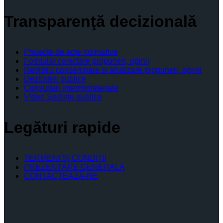
Transparenţă decizională
Proiecte de acte normative
Formular colectare propuneri, opinii
Registru consemnare si analizare propuneri, opinii
Dezbateri publice
Consultari interministeriale
Video Şedinţe publice
Legături rapide
TERMENI ŞI CONDIŢII
PREZENTARE GENERALĂ
CONTACTEAZĂ-NE