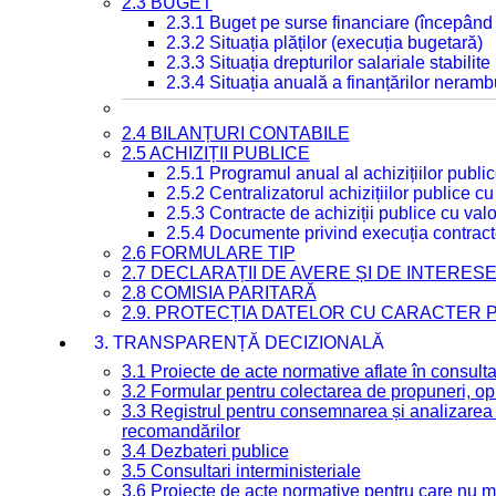
2.3 BUGET
2.3.1 Buget pe surse financiare (începând
2.3.2 Situația plăților (execuția bugetară)
2.3.3 Situația drepturilor salariale stabilit
2.3.4 Situația anuală a finanțărilor neramb
2.4 BILANȚURI CONTABILE
2.5 ACHIZIȚII PUBLICE
2.5.1 Programul anual al achizițiilor publi
2.5.2 Centralizatorul achizițiilor publice 
2.5.3 Contracte de achiziții publice cu va
2.5.4 Documente privind execuția contract
2.6 FORMULARE TIP
2.7 DECLARAȚII DE AVERE ȘI DE INTERES
2.8 COMISIA PARITARĂ
2.9. PROTECȚIA DATELOR CU CARACTER
3. TRANSPARENȚĂ DECIZIONALĂ
3.1 Proiecte de acte normative aflate în consult
3.2 Formular pentru colectarea de propuneri, opi
3.3 Registrul pentru consemnarea și analizarea p
recomandărilor
3.4 Dezbateri publice
3.5 Consultari interministeriale
3.6 Proiecte de acte normative pentru care nu ma