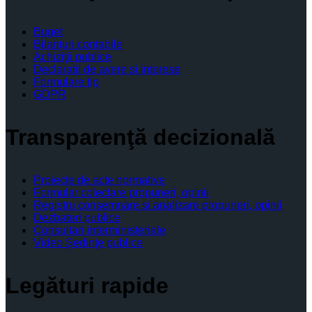
Buget
Bilanţuri contabile
Achiziţii publice
Declaratii de avere si interese
Formulare tip
GDPR
Transparenţă decizională
Proiecte de acte normative
Formular colectare propuneri, opinii
Registru consemnare si analizare propuneri, opinii
Dezbateri publice
Consultari interministeriale
Video Şedinţe publice
Legături rapide