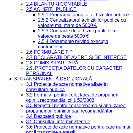
2.4 BILANȚURI CONTABILE
2.5 ACHIZIȚII PUBLICE
2.5.1 Programul anual al achizițiilor publice
2.5.2 Centralizatorul achizițiilor publice cu
valoare mai mare de 5000 €
2.5.3 Contracte de achiziții publice cu
valoare de peste 5000 €
2.5.4 Documente privind execuția
contractelor
2.6 FORMULARE TIP
2.7 DECLARAȚII DE AVERE ȘI DE INTERESE
2.8 COMISIA PARITARĂ
2.9. PROTECȚIA DATELOR CU CARACTER
PERSONAL
3. TRANSPARENȚĂ DECIZIONALĂ
3.1 Proiecte de acte normative aflate în
consultare publică
3.2 Formular pentru colectarea de propuneri,
opinii, recomandări cf. L 52/2003
3.3 Registrul pentru consemnarea și analizarea
propunerilor, opiniilor sau recomandărilor
3.4 Dezbateri publice
3.5 Consultari interministeriale
3.6 Proiecte de acte normative pentru care nu mai
pot fi transmise sugestii