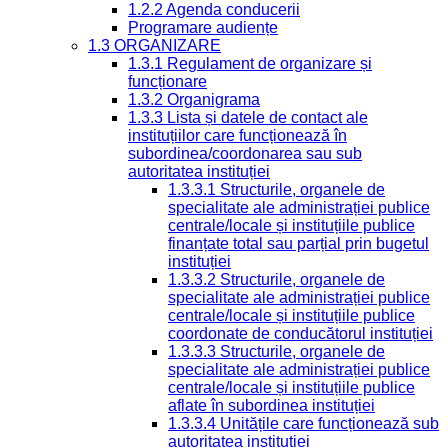
1.2.2 Agenda conducerii
Programare audiențe
1.3 ORGANIZARE
1.3.1 Regulament de organizare și
funcționare
1.3.2 Organigrama
1.3.3 Lista și datele de contact ale
instituțiilor care funcționează în
subordinea/coordonarea sau sub
autoritatea instituției
1.3.3.1 Structurile, organele de
specialitate ale administrației publice
centrale/locale și instituțiile publice
finanțate total sau parțial prin bugetul
instituției
1.3.3.2 Structurile, organele de
specialitate ale administrației publice
centrale/locale și instituțiile publice
coordonate de conducătorul instituției
1.3.3.3 Structurile, organele de
specialitate ale administrației publice
centrale/locale și instituțiile publice
aflate în subordinea instituției
1.3.3.4 Unitățile care funcționează sub
autoritatea instituției