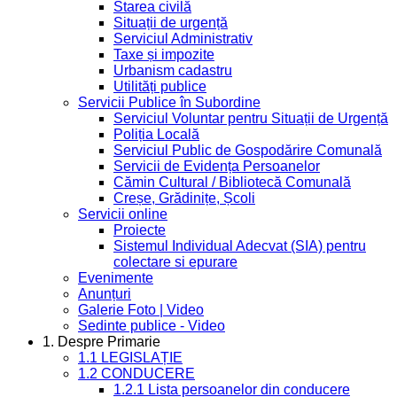
Starea civilă
Situații de urgență
Serviciul Administrativ
Taxe și impozite
Urbanism cadastru
Utilități publice
Servicii Publice în Subordine
Serviciul Voluntar pentru Situații de Urgență
Poliția Locală
Serviciul Public de Gospodărire Comunală
Servicii de Evidența Persoanelor
Cămin Cultural / Bibliotecă Comunală
Creșe, Grădinițe, Școli
Servicii online
Proiecte
Sistemul Individual Adecvat (SIA) pentru
colectare si epurare
Evenimente
Anunțuri
Galerie Foto | Video
Sedinte publice - Video
1. Despre Primarie
1.1 LEGISLAȚIE
1.2 CONDUCERE
1.2.1 Lista persoanelor din conducere