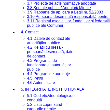
3.7 Proiecte de acte normative adoptate
3.8 Ședințe publice/ Anunțuri/ Minute
3.9 Rapoarte de aplicare a Legii nr. 52/2003
3.10 Persoana desemnată responsabilă pentru re
3.11 Registrul asociațiilor, fundațiilor și federații
publice ale Comunei
4. Contact
4.1 Datele de contact ale
autorităților publice
4.2 Relații cu presa -
persoană desemnată, date
de contact
4.3 Programul de
funcționare al autorităților
publice
4.4 Program de audiențe
4.5 Petiții
4.6 Autentificare
5. INTEGRITATE INSTITUȚIONALĂ
5.1 Cod etic/deontologic/de
conduită
5.2 Lista cuprinzând
cadourile primite