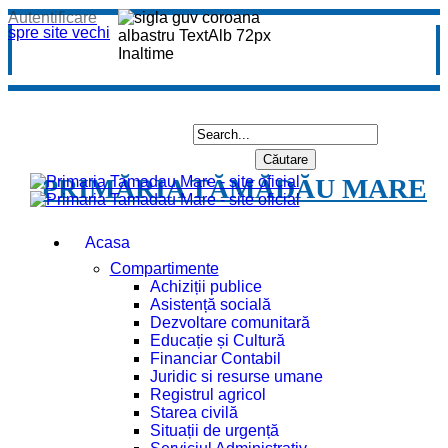
Autentificare
spre site vechi
PRIMĂRIA TĂMĂDĂU MARE
Acasa
Compartimente
Achiziții publice
Asistență socială
Dezvoltare comunitară
Educație și Cultură
Financiar Contabil
Juridic si resurse umane
Registrul agricol
Starea civilă
Situații de urgență