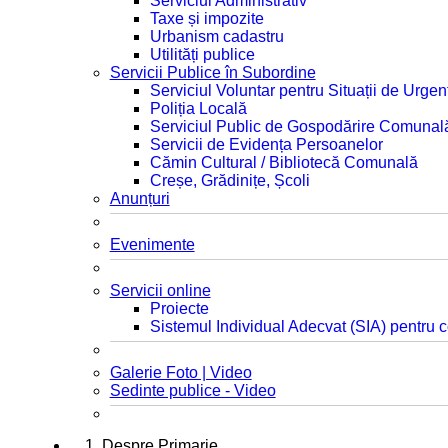
Serviciul Administrativ
Taxe și impozite
Urbanism cadastru
Utilități publice
Servicii Publice în Subordine
Serviciul Voluntar pentru Situații de Urgen
Poliția Locală
Serviciul Public de Gospodărire Comunal
Servicii de Evidența Persoanelor
Cămin Cultural / Bibliotecă Comunală
Creșe, Grădinițe, Școli
Anunțuri
Evenimente
Servicii online
Proiecte
Sistemul Individual Adecvat (SIA) pentru c
Galerie Foto | Video
Sedinte publice - Video
1. Despre Primarie