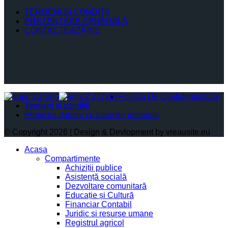
TERMENI ŞI CONDIŢII
PREZENTARE GENERALĂ
CONTACTEAZĂ-NE
Politica De Confidențialitate
Termeni și condiții
Protectia datelor cu caracter personal
© Copyright 2026 | Design & Devlopment by vreausite.eu
Acasa
Compartimente
Achiziții publice
Asistență socială
Dezvoltare comunitară
Educație și Cultură
Financiar Contabil
Juridic si resurse umane
Registrul agricol