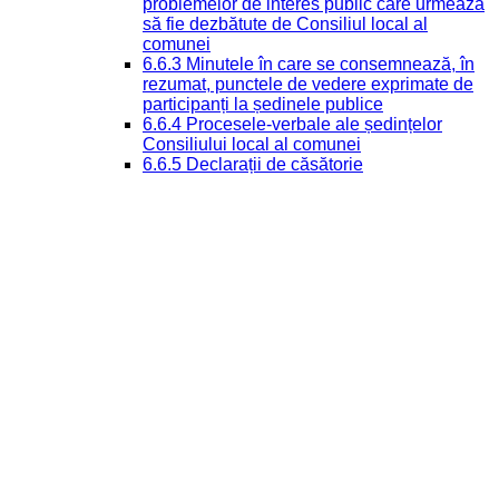
problemelor de interes public care urmează
să fie dezbătute de Consiliul local al
comunei
6.6.3 Minutele în care se consemnează, în
rezumat, punctele de vedere exprimate de
participanți la ședinele publice
6.6.4 Procesele-verbale ale ședințelor
Consiliului local al comunei
6.6.5 Declarații de căsătorie