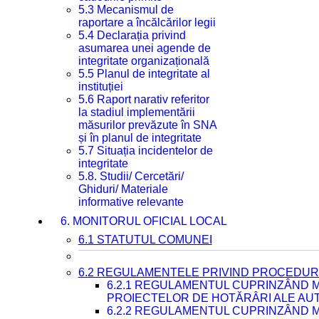
5.3 Mecanismul de
raportare a încălcărilor legii
5.4 Declarația privind
asumarea unei agende de
integritate organizațională
5.5 Planul de integritate al
instituției
5.6 Raport narativ referitor
la stadiul implementării
măsurilor prevăzute în SNA
și în planul de integritate
5.7 Situația incidentelor de
integritate
5.8. Studii/ Cercetări/
Ghiduri/ Materiale
informative relevante
6. MONITORUL OFICIAL LOCAL
6.1 STATUTUL COMUNEI
6.2 REGULAMENTELE PRIVIND PROCEDURI
6.2.1 REGULAMENTUL CUPRINZÂND M
PROIECTELOR DE HOTĂRÂRI ALE AUT
6.2.2 REGULAMENTUL CUPRINZÂND M