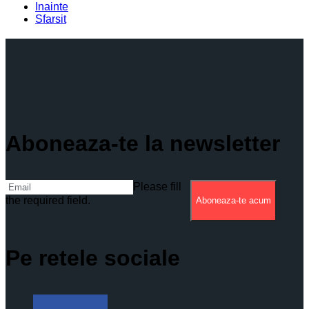
Inainte
Sfarsit
Aboneaza-te la newsletter
Please fill
the required field.
Aboneaza-te acum
Pe retele sociale