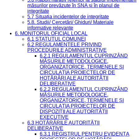
măsurilor prevăzute în SNA și în planul de
integritate
5.7 Situația incidentelor de integritate
5.8. Studii/ Cercetări/ Ghiduri/ Materiale
informative relevante
6. MONITORUL OFICIAL LOCAL
6.1 STATUTUL COMUNEI
6.2 REGULAMENTELE PRIVIND
PROCEDURILE ADMINISTRATIVE
6.2.1 REGULAMENTUL CUPRINZÂND
MĂSURILE METODOLOGICE,
ORGANIZATORICE, TERMENELE ȘI
CIRCULAȚIA PROIECTELOR DE
HOTĂRÂRI ALE AUTORITĂȚII
DELIBERATIVE
6.2.2 REGULAMENTUL CUPRINZÂND
MĂSURILE METODOLOGICE,
ORGANIZATORICE, TERMENELE ȘI
CIRCULAȚIA PROIECTELOR DE
DISPOZIȚII ALE AUTORITĂȚII
EXECUTIVE
6.3 HOTĂRÂRILE AUTORITĂȚII
DELIBERATIVE
6.3.1 REGISTRUL PENTRU EVIDENȚA