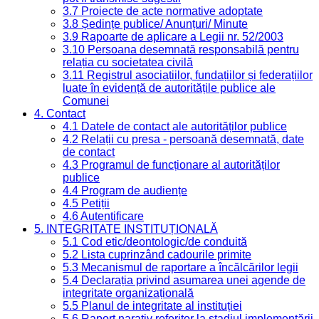
3.7 Proiecte de acte normative adoptate
3.8 Ședințe publice/ Anunțuri/ Minute
3.9 Rapoarte de aplicare a Legii nr. 52/2003
3.10 Persoana desemnată responsabilă pentru
relația cu societatea civilă
3.11 Registrul asociațiilor, fundațiilor și federațiilor
luate în evidență de autoritățile publice ale
Comunei
4. Contact
4.1 Datele de contact ale autorităților publice
4.2 Relații cu presa - persoană desemnată, date
de contact
4.3 Programul de funcționare al autorităților
publice
4.4 Program de audiențe
4.5 Petiții
4.6 Autentificare
5. INTEGRITATE INSTITUȚIONALĂ
5.1 Cod etic/deontologic/de conduită
5.2 Lista cuprinzând cadourile primite
5.3 Mecanismul de raportare a încălcărilor legii
5.4 Declarația privind asumarea unei agende de
integritate organizațională
5.5 Planul de integritate al instituției
5.6 Raport narativ referitor la stadiul implementării