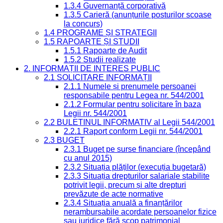
1.3.4 Guvernanță corporativă
1.3.5 Carieră (anunțurile posturilor scoase
la concurs)
1.4 PROGRAME ȘI STRATEGII
1.5 RAPOARTE ȘI STUDII
1.5.1 Rapoarte de Audit
1.5.2 Studii realizate
2. INFORMAȚII DE INTERES PUBLIC
2.1 SOLICITARE INFORMAȚII
2.1.1 Numele și prenumele persoanei
responsabile pentru Legea nr. 544/2001
2.1.2 Formular pentru solicitare în baza
Legii nr. 544/2001
2.2 BULETINUL INFORMATIV al Legii 544/2001
2.2.1 Raport conform Legii nr. 544/2001
2.3 BUGET
2.3.1 Buget pe surse financiare (începând
cu anul 2015)
2.3.2 Situația plăților (execuția bugetară)
2.3.3 Situația drepturilor salariale stabilite
potrivit legii, precum și alte drepturi
prevăzute de acte normative
2.3.4 Situația anuală a finanțărilor
nerambursabile acordate persoanelor fizice
sau juridice fără scop patrimonial