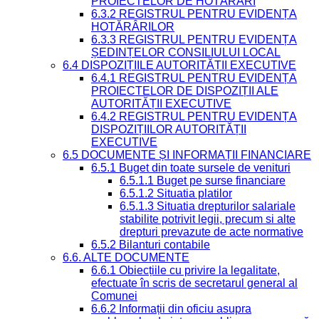
PROIECTELOR DE HOTĂRÂRI
6.3.2 REGISTRUL PENTRU EVIDENȚA
HOTĂRÂRILOR
6.3.3 REGISTRUL PENTRU EVIDENȚA
ȘEDINȚELOR CONSILIULUI LOCAL
6.4 DISPOZIȚIILE AUTORITĂȚII EXECUTIVE
6.4.1 REGISTRUL PENTRU EVIDENȚA
PROIECTELOR DE DISPOZIȚII ALE
AUTORITĂȚII EXECUTIVE
6.4.2 REGISTRUL PENTRU EVIDENȚA
DISPOZIȚIILOR AUTORITĂȚII
EXECUTIVE
6.5 DOCUMENTE ȘI INFORMAȚII FINANCIARE
6.5.1 Buget din toate sursele de venituri
6.5.1.1 Buget pe surse financiare
6.5.1.2 Situatia platilor
6.5.1.3 Situatia drepturilor salariale
stabilite potrivit legii, precum si alte
drepturi prevazute de acte normative
6.5.2 Bilanturi contabile
6.6. ALTE DOCUMENTE
6.6.1 Obiecțiile cu privire la legalitate,
efectuate în scris de secretarul general al
Comunei
6.6.2 Informații din oficiu asupra