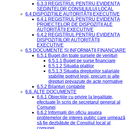
6.3.3 REGISTRUL PENTRU EVIDENȚA
ȘEDINȚELOR CONSILIULUI LOCAL
6.4 DISPOZIȚIILE AUTORITĂȚII EXECUTIVE
6.4.1 REGISTRUL PENTRU EVIDENȚA
PROIECTELOR DE DISPOZIȚII ALE
AUTORITĂȚII EXECUTIVE
6.4.2 REGISTRUL PENTRU EVIDENȚA
DISPOZIȚIILOR AUTORITĂȚII
EXECUTIVE
6.5 DOCUMENTE ȘI INFORMAȚII FINANCIARE
6.5.1 Buget din toate sursele de venituri
6.5.1.1 Buget pe surse financiare
6.5.1.2 Situatia platilor
6.5.1.3 Situatia drepturilor salariale
stabilite potrivit legii, precum si alte
drepturi prevazute de acte normative
6.5.2 Bilanturi contabile
6.6. ALTE DOCUMENTE
6.6.1 Obiecțiile cu privire la legalitate,
efectuate în scris de secretarul general al
Comunei
6.6.2 Informații din oficiu asupra
problemelor de interes public care urmează
să fie dezbătute de Consiliul local al
comunei