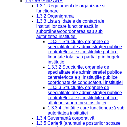
1.3 ORGANIZARE
1.3.1 Regulament de organizare și
funcționare
1.3.2 Organigrama
1.3.3 Lista și datele de contact ale
instituțiilor care funcționează în
subordinea/coordonarea sau sub
autoritatea instituției
1.3.3.1 Structurile, organele de
specialitate ale administrației publice
centrale/locale și instituțiile publice
finanțate total sau parțial prin bugetul
instituției
1.3.3.2 Structurile, organele de
specialitate ale administrației publice
centrale/locale și instituțiile publice
coordonate de conducătorul instituției
1.3.3.3 Structurile, organele de
specialitate ale administrației publice
centrale/locale și instituțiile publice
aflate în subordinea instituției
1.3.3.4 Unitățile care funcționează sub
autoritatea instituției
1.3.4 Guvernanță corporativă
1.3.5 Carieră (anunțurile posturilor scoase