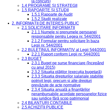
la concurs)
1.4 PROGRAME ȘI STRATEGII
1.5 RAPOARTE ȘI STUDII
1.5.1 Rapoarte de Audit
1.5.2 Studii realizate
2. INFORMAȚII DE INTERES PUBLIC
2.1 SOLICITARE INFORMAȚII
2.1.1 Numele și prenumele persoanei
responsabile pentru Legea nr. 544/2001
2.1.2 Formular pentru solicitare în baza
Legii nr. 544/2001
2.2 BULETINUL INFORMATIV al Legii 544/2001
2.2.1 Raport conform Legii nr. 544/2001
2.3 BUGET
2.3.1 Buget pe surse financiare (începând
cu anul 2015)
2.3.2 Situația plăților (execuția bugetară)
2.3.3 Situația drepturilor salariale stabilite
potrivit legii, precum și alte drepturi
prevăzute de acte normative
2.3.4 Situația anuală a finanțărilor
nerambursabile acordate persoanelor fizice
sau juridice fără scop patrimonial
2.4 BILANȚURI CONTABILE
2.5 ACHIZIȚII PUBLICE