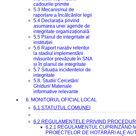
cadourile primite
5.3 Mecanismul de
raportare a încălcărilor legii
5.4 Declarația privind
asumarea unei agende de
integritate organizațională
5.5 Planul de integritate al
instituției
5.6 Raport narativ referitor
la stadiul implementării
măsurilor prevăzute în SNA
și în planul de integritate
5.7 Situația incidentelor de
integritate
5.8. Studii/ Cercetări/
Ghiduri/ Materiale
informative relevante
6. MONITORUL OFICIAL LOCAL
6.1 STATUTUL COMUNEI
6.2 REGULAMENTELE PRIVIND PROCEDURI
6.2.1 REGULAMENTUL CUPRINZÂND M
PROIECTELOR DE HOTĂRÂRI ALE AUT