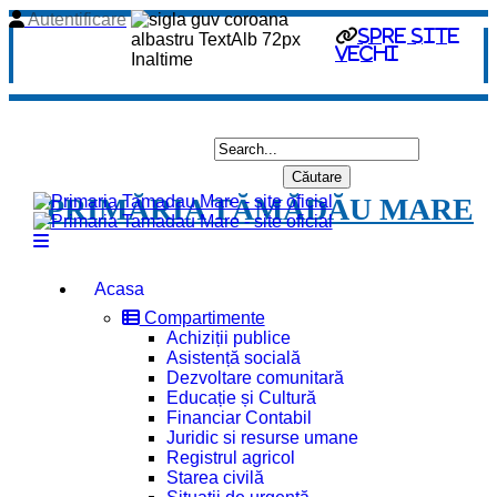
Autentificare
spre site
vechi
PRIMĂRIA TĂMĂDĂU MARE
Acasa
Compartimente
Achiziții publice
Asistență socială
Dezvoltare comunitară
Educație și Cultură
Financiar Contabil
Juridic si resurse umane
Registrul agricol
Starea civilă