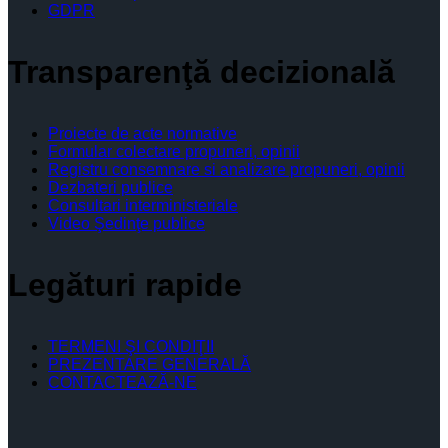
GDPR
Transparenţă decizională
Proiecte de acte normative
Formular colectare propuneri, opinii
Registru consemnare si analizare propuneri, opinii
Dezbateri publice
Consultari interministeriale
Video Şedinţe publice
Legături rapide
TERMENI ŞI CONDIŢII
PREZENTARE GENERALĂ
CONTACTEAZĂ-NE