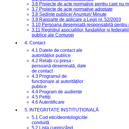
3.6 Proiecte de acte normative pentru care nu ma
3.7 Proiecte de acte normative adoptate
3.8 Ședințe publice/ Anunțuri/ Minute
3.9 Rapoarte de aplicare a Legii nr. 52/2003
3.10 Persoana desemnată responsabilă pentru re
3.11 Registrul asociațiilor, fundațiilor și federații
publice ale Comunei
4. Contact
4.1 Datele de contact ale
autorităților publice
4.2 Relații cu presa -
persoană desemnată, date
de contact
4.3 Programul de
funcționare al autorităților
publice
4.4 Program de audiențe
4.5 Petiții
4.6 Autentificare
5. INTEGRITATE INSTITUȚIONALĂ
5.1 Cod etic/deontologic/de
conduită
5.2 Lista cuprinzând