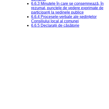
6.6.3 Minutele în care se consemnează, în
rezumat, punctele de vedere exprimate de
participanți la ședinele publice
6.6.4 Procesele-verbale ale ședințelor
Consiliului local al comunei
6.6.5 Declarații de căsătorie