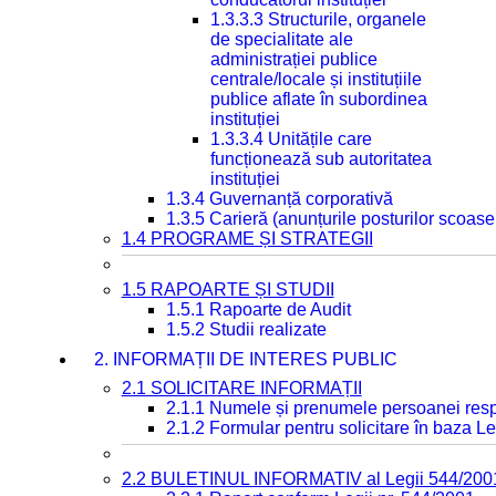
1.3.3.3 Structurile, organele
de specialitate ale
administrației publice
centrale/locale și instituțiile
publice aflate în subordinea
instituției
1.3.3.4 Unitățile care
funcționează sub autoritatea
instituției
1.3.4 Guvernanță corporativă
1.3.5 Carieră (anunțurile posturilor scoase
1.4 PROGRAME ȘI STRATEGII
1.5 RAPOARTE ȘI STUDII
1.5.1 Rapoarte de Audit
1.5.2 Studii realizate
2. INFORMAȚII DE INTERES PUBLIC
2.1 SOLICITARE INFORMAȚII
2.1.1 Numele și prenumele persoanei resp
2.1.2 Formular pentru solicitare în baza Le
2.2 BULETINUL INFORMATIV al Legii 544/200