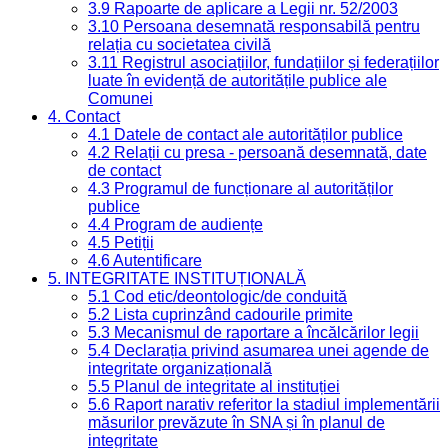
3.9 Rapoarte de aplicare a Legii nr. 52/2003
3.10 Persoana desemnată responsabilă pentru
relația cu societatea civilă
3.11 Registrul asociațiilor, fundațiilor și federațiilor
luate în evidență de autoritățile publice ale
Comunei
4. Contact
4.1 Datele de contact ale autorităților publice
4.2 Relații cu presa - persoană desemnată, date
de contact
4.3 Programul de funcționare al autorităților
publice
4.4 Program de audiențe
4.5 Petiții
4.6 Autentificare
5. INTEGRITATE INSTITUȚIONALĂ
5.1 Cod etic/deontologic/de conduită
5.2 Lista cuprinzând cadourile primite
5.3 Mecanismul de raportare a încălcărilor legii
5.4 Declarația privind asumarea unei agende de
integritate organizațională
5.5 Planul de integritate al instituției
5.6 Raport narativ referitor la stadiul implementării
măsurilor prevăzute în SNA și în planul de
integritate