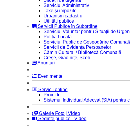
Situații de urgență
Serviciul Administrativ
Taxe și impozite
Urbanism cadastru
Utilități publice
Servicii Publice în Subordine
Serviciul Voluntar pentru Situații de Urgen
Poliția Locală
Serviciul Public de Gospodărire Comunal
Servicii de Evidența Persoanelor
Cămin Cultural / Bibliotecă Comunală
Creșe, Grădinițe, Școli
Anunțuri
Evenimente
Servicii online
Proiecte
Sistemul Individual Adecvat (SIA) pentru c
Galerie Foto | Video
Sedinte publice - Video