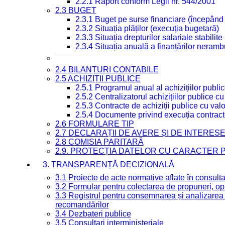
2.2.1 Raport conform Legii nr. 544/2001
2.3 BUGET
2.3.1 Buget pe surse financiare (începând
2.3.2 Situația plăților (execuția bugetară)
2.3.3 Situația drepturilor salariale stabilit
2.3.4 Situația anuală a finanțărilor neramb
2.4 BILANȚURI CONTABILE
2.5 ACHIZIȚII PUBLICE
2.5.1 Programul anual al achizițiilor publi
2.5.2 Centralizatorul achizițiilor publice 
2.5.3 Contracte de achiziții publice cu va
2.5.4 Documente privind execuția contract
2.6 FORMULARE TIP
2.7 DECLARAȚII DE AVERE ȘI DE INTERES
2.8 COMISIA PARITARĂ
2.9. PROTECȚIA DATELOR CU CARACTER
3. TRANSPARENȚĂ DECIZIONALĂ
3.1 Proiecte de acte normative aflate în consult
3.2 Formular pentru colectarea de propuneri, opi
3.3 Registrul pentru consemnarea și analizarea p
recomandărilor
3.4 Dezbateri publice
3.5 Consultari interministeriale