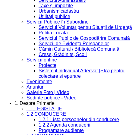
Serviciul Administrativ
Taxe și impozite
Urbanism cadastru
Utilități publice
Servicii Publice în Subordine
Serviciul Voluntar pentru Situații de Urgență
Poliția Locală
Serviciul Public de Gospodărire Comunală
Servicii de Evidența Persoanelor
Cămin Cultural / Bibliotecă Comunală
Creșe, Grădinițe, Școli
Servicii online
Proiecte
Sistemul Individual Adecvat (SIA) pentru
colectare si epurare
Evenimente
Anunțuri
Galerie Foto | Video
Sedinte publice - Video
1. Despre Primarie
1.1 LEGISLAȚIE
1.2 CONDUCERE
1.2.1 Lista persoanelor din conducere
1.2.2 Agenda conducerii
Programare audiențe