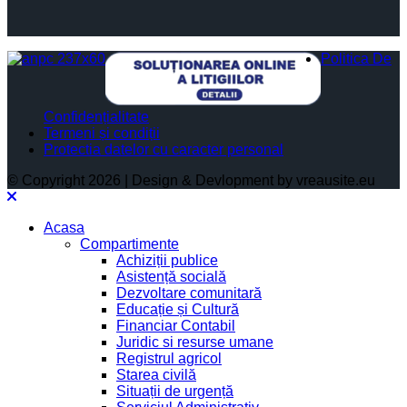
Politica De
Confidențialitate
Termeni și condiții
Protectia datelor cu caracter personal
© Copyright 2026 | Design & Devlopment by vreausite.eu
Acasa
Compartimente
Achiziții publice
Asistență socială
Dezvoltare comunitară
Educație și Cultură
Financiar Contabil
Juridic si resurse umane
Registrul agricol
Starea civilă
Situații de urgență