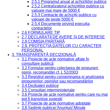
2.5.1 Programul anual al achizițiilor publice
2.5.2 Centralizatorul achizițiilor publice cu
valoare mai mare de 5000 €
2.5.3 Contracte de achiziții publice cu
valoare de peste 5000 €
2.5.4 Documente privind execuția
contractelor
2.6 FORMULARE TIP
2.7 DECLARAȚII DE AVERE ȘI DE INTERESE
2.8 COMISIA PARITARĂ
2.9. PROTECȚIA DATELOR CU CARACTER
PERSONAL
3. TRANSPARENȚĂ DECIZIONALĂ
3.1 Proiecte de acte normative aflate în
consultare publică
3.2 Formular pentru colectarea de propuneri,
opinii, recomandări cf. L 52/2003
3.3 Registrul pentru consemnarea și analizarea
propunerilor, opiniilor sau recomandărilor
3.4 Dezbateri publice
3.5 Consultari interministeriale
3.6 Proiecte de acte normative pentru care nu mai
pot fi transmise sugestii
3.7 Proiecte de acte normative adoptate
3.8 Ședințe publice/ Anunțuri/ Minute