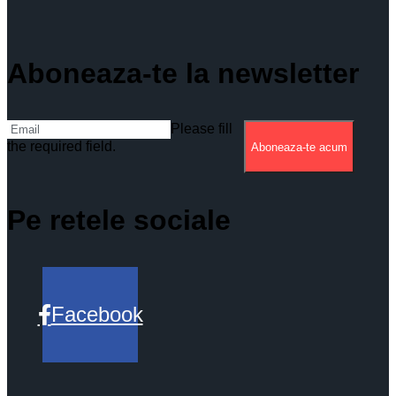
Aboneaza-te la newsletter
Please fill
the required field.
Aboneaza-te acum
Pe retele sociale
Facebook