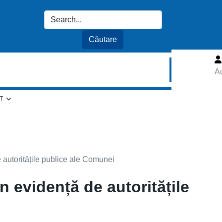
Au
T
 de autoritățile publice ale Comunei
 în evidență de autoritățile