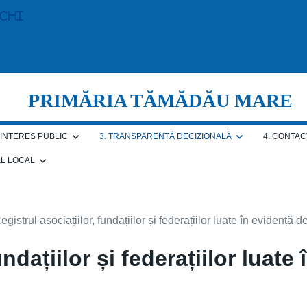
echi
PRIMĂRIA TĂMĂDĂU MARE
E INTERES PUBLIC
3. TRANSPARENȚĂ DECIZIONALĂ
4. CONTAC
AL LOCAL
egistrul asociațiilor, fundațiilor și federațiilor luate în evidență
undațiilor și federațiilor luate