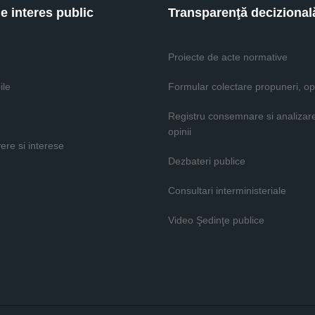
de interes public
Transparenţă decizional
Proiecte de acte normative
ile
Formular colectare propuneri, opi
Registru consemnare si analizar
opinii
vere si interese
Dezbateri publice
Consultari interministeriale
Video Şedinţe publice