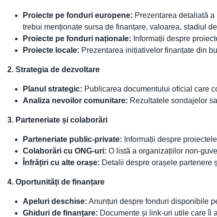
Proiecte pe fonduri europene:
Prezentarea detaliată a pr
trebui menționate sursa de finanțare, valoarea, stadiul de 
Proiecte pe fonduri naționale:
Informații despre proiect
Proiecte locale:
Prezentarea inițiativelor finanțate din bu
2. Strategia de dezvoltare
Planul strategic:
Publicarea documentului oficial care co
Analiza nevoilor comunitare:
Rezultatele sondajelor sau
3. Parteneriate și colaborări
Parteneriate public-private:
Informații despre proiectele
Colaborări cu ONG-uri:
O listă a organizațiilor non-guv
Înfrățiri cu alte orașe:
Detalii despre orașele partenere ș
4. Oportunități de finanțare
Apeluri deschise:
Anunțuri despre fonduri disponibile pent
Ghiduri de finanțare:
Documente și link-uri utile care îi