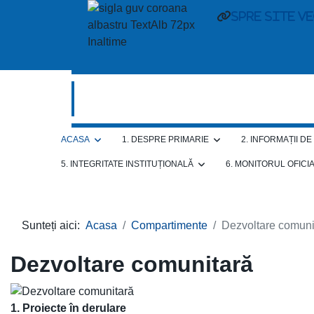
spre site v
ACASA
1. DESPRE PRIMARIE
2. INFORMAȚII D
5. INTEGRITATE INSTITUȚIONALĂ
6. MONITORUL OFICI
Sunteți aici:
Acasa
Compartimente
Dezvoltare comuni
Dezvoltare comunitară
1. Proiecte în derulare