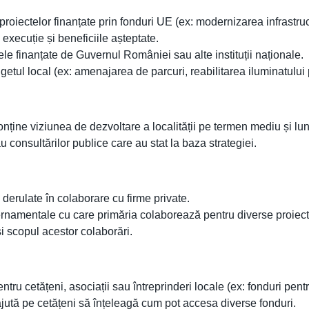
oiectelor finanțate prin fonduri UE (ex: modernizarea infrastructur
execuție și beneficiile așteptate.
ele finanțate de Guvernul României sau alte instituții naționale.
getul local (ex: amenajarea de parcuri, reabilitarea iluminatului 
nține viziunea de dezvoltare a localității pe termen mediu și lu
 consultărilor publice care au stat la baza strategiei.
 derulate în colaborare cu firme private.
ernamentale cu care primăria colaborează pentru diverse proiect
i scopul acestor colaborări.
ru cetățeni, asociații sau întreprinderi locale (ex: fonduri pentru
 ajută pe cetățeni să înțeleagă cum pot accesa diverse fonduri.