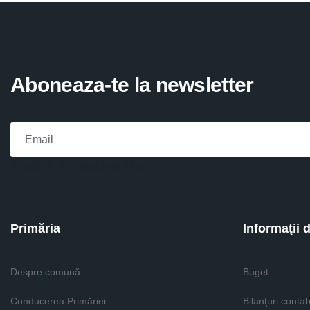
Aboneaza-te la newsletter
Please fill the required field.
Primăria
Informaţii 
Despre comună
Buget
Conducerea Primăriei
Bilanţuri contab