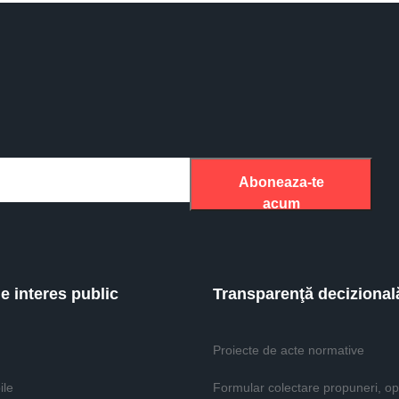
Aboneaza-te
acum
de interes public
Transparenţă decizional
Proiecte de acte normative
ile
Formular colectare propuneri, opi