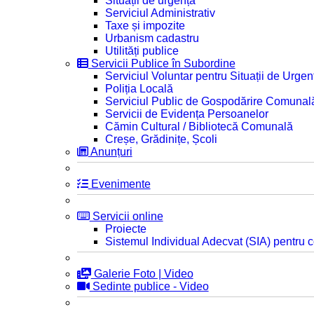
Situații de urgență
Serviciul Administrativ
Taxe și impozite
Urbanism cadastru
Utilități publice
Servicii Publice în Subordine
Serviciul Voluntar pentru Situații de Urgen
Poliția Locală
Serviciul Public de Gospodărire Comunal
Servicii de Evidența Persoanelor
Cămin Cultural / Bibliotecă Comunală
Creșe, Grădinițe, Școli
Anunțuri
Evenimente
Servicii online
Proiecte
Sistemul Individual Adecvat (SIA) pentru c
Galerie Foto | Video
Sedinte publice - Video