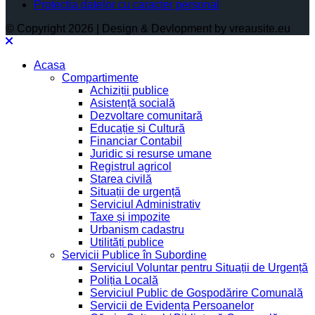
Protectia datelor cu caracter personal
© Copyright 2026 | Design & Devlopment by vreausite.eu
Acasa
Compartimente
Achiziții publice
Asistență socială
Dezvoltare comunitară
Educație și Cultură
Financiar Contabil
Juridic si resurse umane
Registrul agricol
Starea civilă
Situații de urgență
Serviciul Administrativ
Taxe și impozite
Urbanism cadastru
Utilități publice
Servicii Publice în Subordine
Serviciul Voluntar pentru Situații de Urgență
Poliția Locală
Serviciul Public de Gospodărire Comunală
Servicii de Evidența Persoanelor