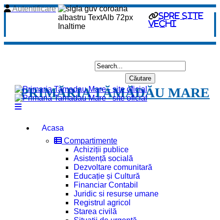
Autentificare
spre site
vechi
PRIMĂRIA TĂMĂDĂU MARE
Acasa
Compartimente
Achiziții publice
Asistență socială
Dezvoltare comunitară
Educație și Cultură
Financiar Contabil
Juridic si resurse umane
Registrul agricol
Starea civilă