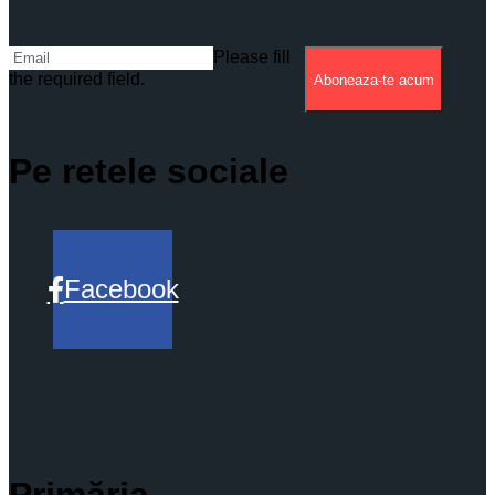
Please fill
the required field.
Aboneaza-te acum
Pe retele sociale
Facebook