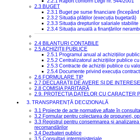
2.2.1 Raport conform Legii nr. 544/2001
2.3 BUGET
2.3.1 Buget pe surse financiare (începând
2.3.2 Situația plăților (execuția bugetară)
2.3.3 Situația drepturilor salariale stabilit
2.3.4 Situația anuală a finanțărilor neramb
2.4 BILANȚURI CONTABILE
2.5 ACHIZIȚII PUBLICE
2.5.1 Programul anual al achizițiilor publi
2.5.2 Centralizatorul achizițiilor publice 
2.5.3 Contracte de achiziții publice cu va
2.5.4 Documente privind execuția contract
2.6 FORMULARE TIP
2.7 DECLARAȚII DE AVERE ȘI DE INTERES
2.8 COMISIA PARITARĂ
2.9. PROTECȚIA DATELOR CU CARACTER
3. TRANSPARENȚĂ DECIZIONALĂ
3.1 Proiecte de acte normative aflate în consult
3.2 Formular pentru colectarea de propuneri, opi
3.3 Registrul pentru consemnarea și analizarea p
recomandărilor
3.4 Dezbateri publice
3.5 Consultari interministeriale