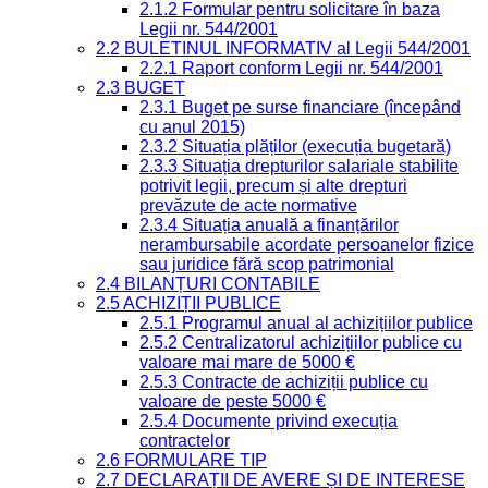
2.1.2 Formular pentru solicitare în baza
Legii nr. 544/2001
2.2 BULETINUL INFORMATIV al Legii 544/2001
2.2.1 Raport conform Legii nr. 544/2001
2.3 BUGET
2.3.1 Buget pe surse financiare (începând
cu anul 2015)
2.3.2 Situația plăților (execuția bugetară)
2.3.3 Situația drepturilor salariale stabilite
potrivit legii, precum și alte drepturi
prevăzute de acte normative
2.3.4 Situația anuală a finanțărilor
nerambursabile acordate persoanelor fizice
sau juridice fără scop patrimonial
2.4 BILANȚURI CONTABILE
2.5 ACHIZIȚII PUBLICE
2.5.1 Programul anual al achizițiilor publice
2.5.2 Centralizatorul achizițiilor publice cu
valoare mai mare de 5000 €
2.5.3 Contracte de achiziții publice cu
valoare de peste 5000 €
2.5.4 Documente privind execuția
contractelor
2.6 FORMULARE TIP
2.7 DECLARAȚII DE AVERE ȘI DE INTERESE