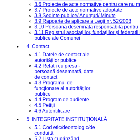
3.6 Proiecte de acte normative pentru care nu ma
3.7 Proiecte de acte normative adoptate
3.8 Ședințe publice/ Anunțuri/ Minute
3.9 Rapoarte de aplicare a Legii nr. 52/2003
3.10 Persoana desemnată responsabilă pentru re
3.11 Registrul asociațiilor, fundațiilor și federații
publice ale Comunei
4. Contact
4.1 Datele de contact ale
autorităților publice
4.2 Relații cu presa -
persoană desemnată, date
de contact
4.3 Programul de
funcționare al autorităților
publice
4.4 Program de audiențe
4.5 Petiții
4.6 Autentificare
5. INTEGRITATE INSTITUȚIONALĂ
5.1 Cod etic/deontologic/de
conduită
5.2 Lista cuprinzând