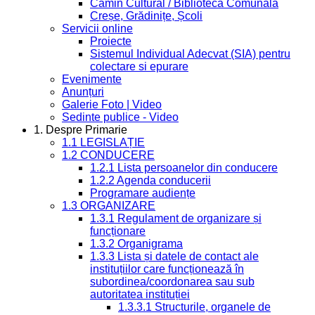
Cămin Cultural / Bibliotecă Comunală
Creșe, Grădinițe, Școli
Servicii online
Proiecte
Sistemul Individual Adecvat (SIA) pentru
colectare si epurare
Evenimente
Anunțuri
Galerie Foto | Video
Sedinte publice - Video
1. Despre Primarie
1.1 LEGISLAȚIE
1.2 CONDUCERE
1.2.1 Lista persoanelor din conducere
1.2.2 Agenda conducerii
Programare audiențe
1.3 ORGANIZARE
1.3.1 Regulament de organizare și
funcționare
1.3.2 Organigrama
1.3.3 Lista și datele de contact ale
instituțiilor care funcționează în
subordinea/coordonarea sau sub
autoritatea instituției
1.3.3.1 Structurile, organele de