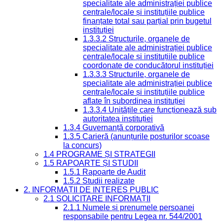
specialitate ale administrației publice
centrale/locale și instituțiile publice
finanțate total sau parțial prin bugetul
instituției
1.3.3.2 Structurile, organele de
specialitate ale administrației publice
centrale/locale și instituțiile publice
coordonate de conducătorul instituției
1.3.3.3 Structurile, organele de
specialitate ale administrației publice
centrale/locale și instituțiile publice
aflate în subordinea instituției
1.3.3.4 Unitățile care funcționează sub
autoritatea instituției
1.3.4 Guvernanță corporativă
1.3.5 Carieră (anunțurile posturilor scoase
la concurs)
1.4 PROGRAME ȘI STRATEGII
1.5 RAPOARTE ȘI STUDII
1.5.1 Rapoarte de Audit
1.5.2 Studii realizate
2. INFORMAȚII DE INTERES PUBLIC
2.1 SOLICITARE INFORMAȚII
2.1.1 Numele și prenumele persoanei
responsabile pentru Legea nr. 544/2001