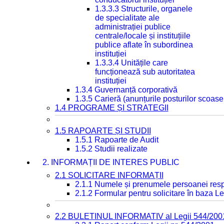
1.3.3.3 Structurile, organele
de specialitate ale
administrației publice
centrale/locale și instituțiile
publice aflate în subordinea
instituției
1.3.3.4 Unitățile care
funcționează sub autoritatea
instituției
1.3.4 Guvernanță corporativă
1.3.5 Carieră (anunțurile posturilor scoase
1.4 PROGRAME ȘI STRATEGII
1.5 RAPOARTE ȘI STUDII
1.5.1 Rapoarte de Audit
1.5.2 Studii realizate
2. INFORMAȚII DE INTERES PUBLIC
2.1 SOLICITARE INFORMAȚII
2.1.1 Numele și prenumele persoanei resp
2.1.2 Formular pentru solicitare în baza Le
2.2 BULETINUL INFORMATIV al Legii 544/200