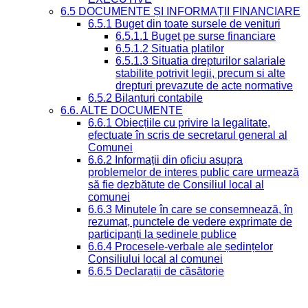
6.5 DOCUMENTE ȘI INFORMAȚII FINANCIARE
6.5.1 Buget din toate sursele de venituri
6.5.1.1 Buget pe surse financiare
6.5.1.2 Situatia platilor
6.5.1.3 Situatia drepturilor salariale
stabilite potrivit legii, precum si alte
drepturi prevazute de acte normative
6.5.2 Bilanturi contabile
6.6. ALTE DOCUMENTE
6.6.1 Obiecțiile cu privire la legalitate,
efectuate în scris de secretarul general al
Comunei
6.6.2 Informații din oficiu asupra
problemelor de interes public care urmează
să fie dezbătute de Consiliul local al
comunei
6.6.3 Minutele în care se consemnează, în
rezumat, punctele de vedere exprimate de
participanți la ședinele publice
6.6.4 Procesele-verbale ale ședințelor
Consiliului local al comunei
6.6.5 Declarații de căsătorie