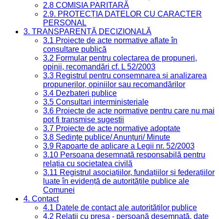
2.8 COMISIA PARITARĂ
2.9. PROTECȚIA DATELOR CU CARACTER
PERSONAL
3. TRANSPARENȚĂ DECIZIONALĂ
3.1 Proiecte de acte normative aflate în
consultare publică
3.2 Formular pentru colectarea de propuneri,
opinii, recomandări cf. L 52/2003
3.3 Registrul pentru consemnarea și analizarea
propunerilor, opiniilor sau recomandărilor
3.4 Dezbateri publice
3.5 Consultari interministeriale
3.6 Proiecte de acte normative pentru care nu mai
pot fi transmise sugestii
3.7 Proiecte de acte normative adoptate
3.8 Ședințe publice/ Anunțuri/ Minute
3.9 Rapoarte de aplicare a Legii nr. 52/2003
3.10 Persoana desemnată responsabilă pentru
relația cu societatea civilă
3.11 Registrul asociațiilor, fundațiilor și federațiilor
luate în evidență de autoritățile publice ale
Comunei
4. Contact
4.1 Datele de contact ale autorităților publice
4.2 Relații cu presa - persoană desemnată, date