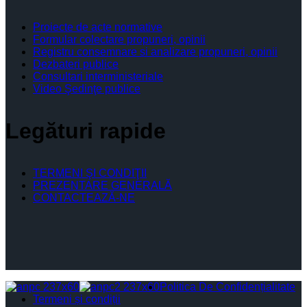
Proiecte de acte normative
Formular colectare propuneri, opinii
Registru consemnare si analizare propuneri, opinii
Dezbateri publice
Consultari interministeriale
Video Şedinţe publice
Legături rapide
TERMENI ŞI CONDIŢII
PREZENTARE GENERALĂ
CONTACTEAZĂ-NE
Politica De Confidențialitate
Termeni și condiții