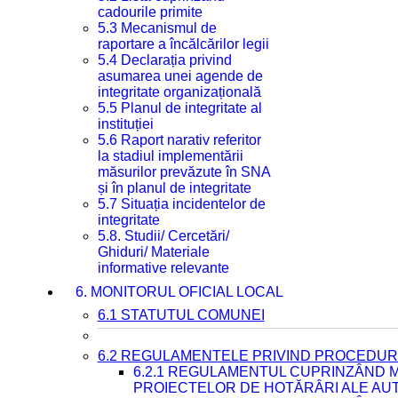
cadourile primite
5.3 Mecanismul de
raportare a încălcărilor legii
5.4 Declarația privind
asumarea unei agende de
integritate organizațională
5.5 Planul de integritate al
instituției
5.6 Raport narativ referitor
la stadiul implementării
măsurilor prevăzute în SNA
și în planul de integritate
5.7 Situația incidentelor de
integritate
5.8. Studii/ Cercetări/
Ghiduri/ Materiale
informative relevante
6. MONITORUL OFICIAL LOCAL
6.1 STATUTUL COMUNEI
6.2 REGULAMENTELE PRIVIND PROCEDURI
6.2.1 REGULAMENTUL CUPRINZÂND M
PROIECTELOR DE HOTĂRÂRI ALE AUT