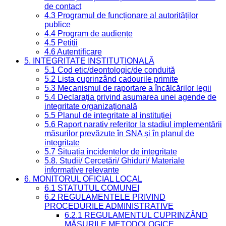
de contact
4.3 Programul de funcționare al autorităților
publice
4.4 Program de audiențe
4.5 Petiții
4.6 Autentificare
5. INTEGRITATE INSTITUȚIONALĂ
5.1 Cod etic/deontologic/de conduită
5.2 Lista cuprinzând cadourile primite
5.3 Mecanismul de raportare a încălcărilor legii
5.4 Declarația privind asumarea unei agende de
integritate organizațională
5.5 Planul de integritate al instituției
5.6 Raport narativ referitor la stadiul implementării
măsurilor prevăzute în SNA și în planul de
integritate
5.7 Situația incidentelor de integritate
5.8. Studii/ Cercetări/ Ghiduri/ Materiale
informative relevante
6. MONITORUL OFICIAL LOCAL
6.1 STATUTUL COMUNEI
6.2 REGULAMENTELE PRIVIND
PROCEDURILE ADMINISTRATIVE
6.2.1 REGULAMENTUL CUPRINZÂND
MĂSURILE METODOLOGICE,