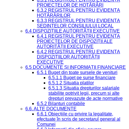
PROIECTELOR DE HOTĂRÂRI
6.3.2 REGISTRUL PENTRU EVIDENȚA
HOTĂRÂRILOR
6.3.3 REGISTRUL PENTRU EVIDENȚA
ȘEDINȚELOR CONSILIULUI LOCAL
6.4 DISPOZIȚIILE AUTORITĂȚII EXECUTIVE
6.4.1 REGISTRUL PENTRU EVIDENȚA
PROIECTELOR DE DISPOZIȚII ALE
AUTORITĂȚII EXECUTIVE
6.4.2 REGISTRUL PENTRU EVIDENȚA
DISPOZIȚIILOR AUTORITĂȚII
EXECUTIVE
6.5 DOCUMENTE ȘI INFORMAȚII FINANCIARE
6.5.1 Buget din toate sursele de venituri
6.5.1.1 Buget pe surse financiare
6.5.1.2 Situatia platilor
6.5.1.3 Situatia drepturilor salariale
stabilite potrivit legii, precum si alte
drepturi prevazute de acte normative
6.5.2 Bilanturi contabile
6.6. ALTE DOCUMENTE
6.6.1 Obiecțiile cu privire la legalitate,
efectuate în scris de secretarul general al
Comunei