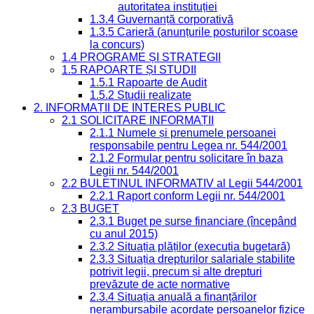
autoritatea instituției
1.3.4 Guvernanță corporativă
1.3.5 Carieră (anunțurile posturilor scoase
la concurs)
1.4 PROGRAME ȘI STRATEGII
1.5 RAPOARTE ȘI STUDII
1.5.1 Rapoarte de Audit
1.5.2 Studii realizate
2. INFORMAȚII DE INTERES PUBLIC
2.1 SOLICITARE INFORMAȚII
2.1.1 Numele și prenumele persoanei
responsabile pentru Legea nr. 544/2001
2.1.2 Formular pentru solicitare în baza
Legii nr. 544/2001
2.2 BULETINUL INFORMATIV al Legii 544/2001
2.2.1 Raport conform Legii nr. 544/2001
2.3 BUGET
2.3.1 Buget pe surse financiare (începând
cu anul 2015)
2.3.2 Situația plăților (execuția bugetară)
2.3.3 Situația drepturilor salariale stabilite
potrivit legii, precum și alte drepturi
prevăzute de acte normative
2.3.4 Situația anuală a finanțărilor
nerambursabile acordate persoanelor fizice