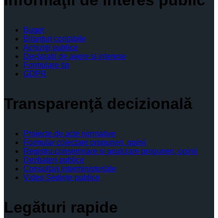
Buget
Bilanţuri contabile
Achiziţii publice
Declaratii de avere si interese
Formulare tip
GDPR
Transparenţă decizională
Proiecte de acte normative
Formular colectare propuneri, opinii
Registru consemnare si analizare propuneri, opinii
Dezbateri publice
Consultari interministeriale
Video Şedinţe publice
Legături rapide