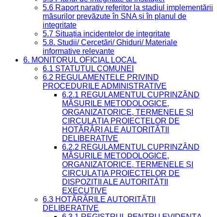
5.6 Raport narativ referitor la stadiul implementării
măsurilor prevăzute în SNA și în planul de
integritate
5.7 Situația incidentelor de integritate
5.8. Studii/ Cercetări/ Ghiduri/ Materiale
informative relevante
6. MONITORUL OFICIAL LOCAL
6.1 STATUTUL COMUNEI
6.2 REGULAMENTELE PRIVIND
PROCEDURILE ADMINISTRATIVE
6.2.1 REGULAMENTUL CUPRINZÂND
MĂSURILE METODOLOGICE,
ORGANIZATORICE, TERMENELE ȘI
CIRCULAȚIA PROIECTELOR DE
HOTĂRÂRI ALE AUTORITĂȚII
DELIBERATIVE
6.2.2 REGULAMENTUL CUPRINZÂND
MĂSURILE METODOLOGICE,
ORGANIZATORICE, TERMENELE ȘI
CIRCULAȚIA PROIECTELOR DE
DISPOZIȚII ALE AUTORITĂȚII
EXECUTIVE
6.3 HOTĂRÂRILE AUTORITĂȚII
DELIBERATIVE
6.3.1 REGISTRUL PENTRU EVIDENȚA