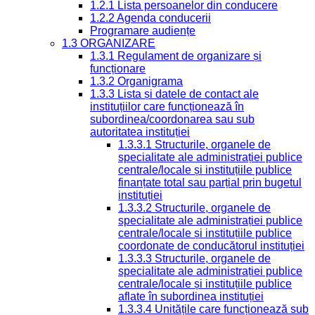
1.2.1 Lista persoanelor din conducere
1.2.2 Agenda conducerii
Programare audiențe
1.3 ORGANIZARE
1.3.1 Regulament de organizare și
funcționare
1.3.2 Organigrama
1.3.3 Lista și datele de contact ale
instituțiilor care funcționează în
subordinea/coordonarea sau sub
autoritatea instituției
1.3.3.1 Structurile, organele de
specialitate ale administrației publice
centrale/locale și instituțiile publice
finanțate total sau parțial prin bugetul
instituției
1.3.3.2 Structurile, organele de
specialitate ale administrației publice
centrale/locale și instituțiile publice
coordonate de conducătorul instituției
1.3.3.3 Structurile, organele de
specialitate ale administrației publice
centrale/locale și instituțiile publice
aflate în subordinea instituției
1.3.3.4 Unitățile care funcționează sub