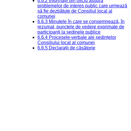
6.6.2 Informații din oficiu asupra
problemelor de interes public care urmează
să fie dezbătute de Consiliul local al
comunei
6.6.3 Minutele în care se consemnează, în
rezumat, punctele de vedere exprimate de
participanți la ședinele publice
6.6.4 Procesele-verbale ale ședințelor
Consiliului local al comunei
6.6.5 Declarații de căsătorie