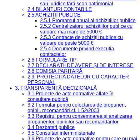
sau juridice fără scop patrimonial
2.4 BILANȚURI CONTABILE
2.5 ACHIZIȚII PUBLICE
2.5.1 Programul anual al achizițiilor publice
2.5.2 Centralizatorul achizițiilor publice cu
valoare mai mare de 5000 €
2.5.3 Contracte de achiziții publice cu
valoare de peste 5000 €
2.5.4 Documente privind execuția
contractelor
2.6 FORMULARE TIP
2.7 DECLARAȚII DE AVERE ȘI DE INTERESE
2.8 COMISIA PARITARĂ
2.9. PROTECȚIA DATELOR CU CARACTER
PERSONAL
3. TRANSPARENȚĂ DECIZIONALĂ
3.1 Proiecte de acte normative aflate în
consultare publică
3.2 Formular pentru colectarea de propuneri,
opinii, recomandări cf. L 52/2003
3.3 Registrul pentru consemnarea și analizarea
propunerilor, opiniilor sau recomandărilor
3.4 Dezbateri publice
3.5 Consultari interministeriale
3.6 Proiecte de acte normative pentru care nu mai