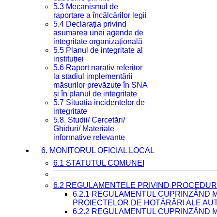
5.3 Mecanismul de
raportare a încălcărilor legii
5.4 Declarația privind
asumarea unei agende de
integritate organizațională
5.5 Planul de integritate al
instituției
5.6 Raport narativ referitor
la stadiul implementării
măsurilor prevăzute în SNA
și în planul de integritate
5.7 Situația incidentelor de
integritate
5.8. Studii/ Cercetări/
Ghiduri/ Materiale
informative relevante
6. MONITORUL OFICIAL LOCAL
6.1 STATUTUL COMUNEI
6.2 REGULAMENTELE PRIVIND PROCEDURI
6.2.1 REGULAMENTUL CUPRINZÂND M
PROIECTELOR DE HOTĂRÂRI ALE AUT
6.2.2 REGULAMENTUL CUPRINZÂND M