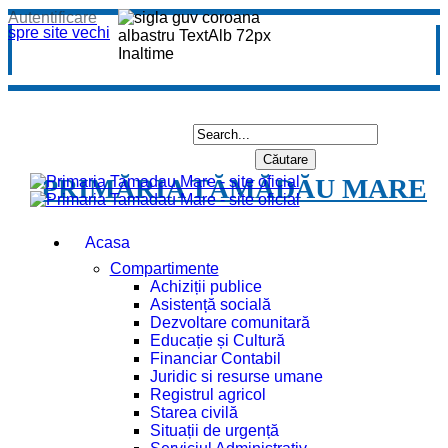
Autentificare
spre site vechi
PRIMĂRIA TĂMĂDĂU MARE
Acasa
Compartimente
Achiziții publice
Asistență socială
Dezvoltare comunitară
Educație și Cultură
Financiar Contabil
Juridic si resurse umane
Registrul agricol
Starea civilă
Situații de urgență