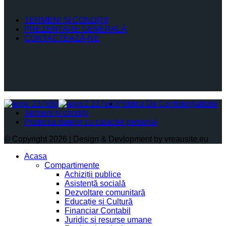
TERMENI ŞI CONDIŢII
PREZENTARE GENERALĂ
CONTACTEAZĂ-NE
Politica De Confidențialitate
Termeni și condiții
Protectia datelor cu caracter personal
© Copyright 2026 | Design & Devlopment by vreausite.eu
Acasa
Compartimente
Achiziții publice
Asistență socială
Dezvoltare comunitară
Educație și Cultură
Financiar Contabil
Juridic si resurse umane