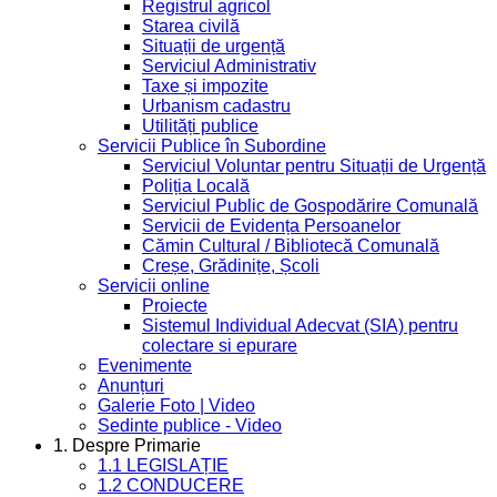
Registrul agricol
Starea civilă
Situații de urgență
Serviciul Administrativ
Taxe și impozite
Urbanism cadastru
Utilități publice
Servicii Publice în Subordine
Serviciul Voluntar pentru Situații de Urgență
Poliția Locală
Serviciul Public de Gospodărire Comunală
Servicii de Evidența Persoanelor
Cămin Cultural / Bibliotecă Comunală
Creșe, Grădinițe, Școli
Servicii online
Proiecte
Sistemul Individual Adecvat (SIA) pentru
colectare si epurare
Evenimente
Anunțuri
Galerie Foto | Video
Sedinte publice - Video
1. Despre Primarie
1.1 LEGISLAȚIE
1.2 CONDUCERE