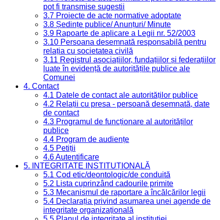
pot fi transmise sugestii
3.7 Proiecte de acte normative adoptate
3.8 Ședințe publice/ Anunțuri/ Minute
3.9 Rapoarte de aplicare a Legii nr. 52/2003
3.10 Persoana desemnată responsabilă pentru
relația cu societatea civilă
3.11 Registrul asociațiilor, fundațiilor și federațiilor
luate în evidență de autoritățile publice ale
Comunei
4. Contact
4.1 Datele de contact ale autorităților publice
4.2 Relații cu presa - persoană desemnată, date
de contact
4.3 Programul de funcționare al autorităților
publice
4.4 Program de audiențe
4.5 Petiții
4.6 Autentificare
5. INTEGRITATE INSTITUȚIONALĂ
5.1 Cod etic/deontologic/de conduită
5.2 Lista cuprinzând cadourile primite
5.3 Mecanismul de raportare a încălcărilor legii
5.4 Declarația privind asumarea unei agende de
integritate organizațională
5.5 Planul de integritate al instituției