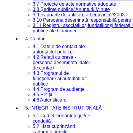
3.7 Proiecte de acte normative adoptate
3.8 Ședințe publice/ Anunțuri/ Minute
3.9 Rapoarte de aplicare a Legii nr. 52/2003
3.10 Persoana desemnată responsabilă pentru re
3.11 Registrul asociațiilor, fundațiilor și federații
publice ale Comunei
4. Contact
4.1 Datele de contact ale
autorităților publice
4.2 Relații cu presa -
persoană desemnată, date
de contact
4.3 Programul de
funcționare al autorităților
publice
4.4 Program de audiențe
4.5 Petiții
4.6 Autentificare
5. INTEGRITATE INSTITUȚIONALĂ
5.1 Cod etic/deontologic/de
conduită
5.2 Lista cuprinzând
cadourile primite