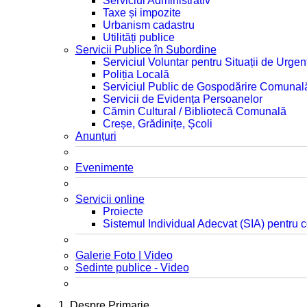
Serviciul Administrativ
Taxe și impozite
Urbanism cadastru
Utilități publice
Servicii Publice în Subordine
Serviciul Voluntar pentru Situații de Urgen
Poliția Locală
Serviciul Public de Gospodărire Comunal
Servicii de Evidența Persoanelor
Cămin Cultural / Bibliotecă Comunală
Creșe, Grădinițe, Școli
Anunțuri
Evenimente
Servicii online
Proiecte
Sistemul Individual Adecvat (SIA) pentru c
Galerie Foto | Video
Sedinte publice - Video
1. Despre Primarie