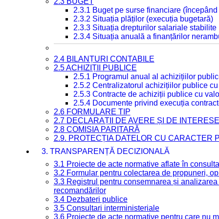
2.3 BUGET
2.3.1 Buget pe surse financiare (începând
2.3.2 Situația plăților (execuția bugetară)
2.3.3 Situația drepturilor salariale stabilit
2.3.4 Situația anuală a finanțărilor neramb
2.4 BILANȚURI CONTABILE
2.5 ACHIZIȚII PUBLICE
2.5.1 Programul anual al achizițiilor publi
2.5.2 Centralizatorul achizițiilor publice 
2.5.3 Contracte de achiziții publice cu va
2.5.4 Documente privind execuția contract
2.6 FORMULARE TIP
2.7 DECLARAȚII DE AVERE ȘI DE INTERES
2.8 COMISIA PARITARĂ
2.9. PROTECȚIA DATELOR CU CARACTER
3. TRANSPARENȚĂ DECIZIONALĂ
3.1 Proiecte de acte normative aflate în consult
3.2 Formular pentru colectarea de propuneri, opi
3.3 Registrul pentru consemnarea și analizarea p
recomandărilor
3.4 Dezbateri publice
3.5 Consultari interministeriale
3.6 Proiecte de acte normative pentru care nu ma