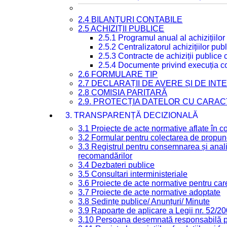
2.4 BILANȚURI CONTABILE
2.5 ACHIZIȚII PUBLICE
2.5.1 Programul anual al achizițiilor
2.5.2 Centralizatorul achizițiilor p
2.5.3 Contracte de achiziții publice
2.5.4 Documente privind execuția co
2.6 FORMULARE TIP
2.7 DECLARAȚII DE AVERE ȘI DE IN
2.8 COMISIA PARITARĂ
2.9. PROTECȚIA DATELOR CU CARA
3. TRANSPARENȚĂ DECIZIONALĂ
3.1 Proiecte de acte normative aflate în c
3.2 Formular pentru colectarea de propune
3.3 Registrul pentru consemnarea și anali
recomandărilor
3.4 Dezbateri publice
3.5 Consultari interministeriale
3.6 Proiecte de acte normative pentru care
3.7 Proiecte de acte normative adoptate
3.8 Ședințe publice/ Anunțuri/ Minute
3.9 Rapoarte de aplicare a Legii nr. 52/2
3.10 Persoana desemnată responsabilă pen