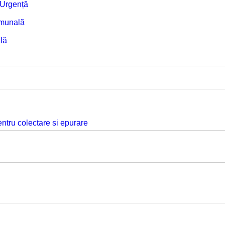
e Urgență
omunală
lă
ntru colectare si epurare