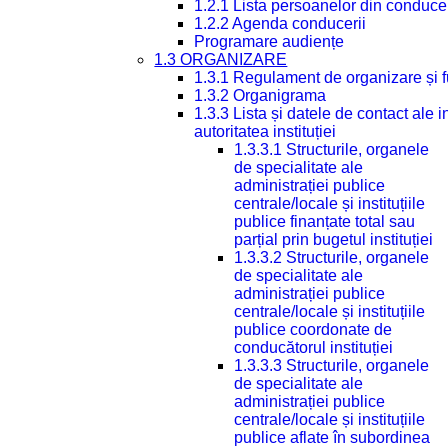
1.2.1 Lista persoanelor din conduce
1.2.2 Agenda conducerii
Programare audiențe
1.3 ORGANIZARE
1.3.1 Regulament de organizare și 
1.3.2 Organigrama
1.3.3 Lista și datele de contact ale
autoritatea instituției
1.3.3.1 Structurile, organele
de specialitate ale
administrației publice
centrale/locale și instituțiile
publice finanțate total sau
parțial prin bugetul instituției
1.3.3.2 Structurile, organele
de specialitate ale
administrației publice
centrale/locale și instituțiile
publice coordonate de
conducătorul instituției
1.3.3.3 Structurile, organele
de specialitate ale
administrației publice
centrale/locale și instituțiile
publice aflate în subordinea