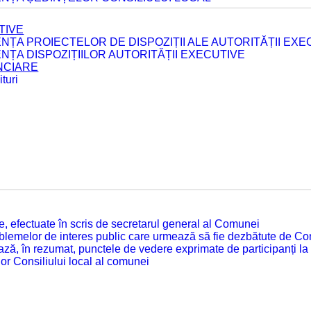
TIVE
ENȚA PROIECTELOR DE DISPOZIȚII ALE AUTORITĂȚII EXE
ENȚA DISPOZIȚIILOR AUTORITĂȚII EXECUTIVE
ANCIARE
turi
tate, efectuate în scris de secretarul general al Comunei
roblemelor de interes public care urmează să fie dezbătute de Con
ză, în rezumat, punctele de vedere exprimate de participanți la
or Consiliului local al comunei