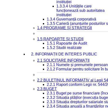
instituției
1.3.3.4 Unitățile care
funcționează sub autoritatea
instituției
1.3.4 Guvernanță corporativă
1.3.5 Carieră (anunțurile posturilor
1.4 PROGRAME ȘI STRATEGII
1.5 RAPOARTE ȘI STUDII
1.5.1 Rapoarte de Audit
1.5.2 Studii realizate
2. INFORMAȚII DE INTERES PUBLIC
2.1 SOLICITARE INFORMAȚII
2.1.1 Numele și prenumele persoan
2.1.2 Formular pentru solicitare în 
2.2 BULETINUL INFORMATIV al Legii 5
2.2.1 Raport conform Legii nr. 544/
2.3 BUGET
2.3.1 Buget pe surse financiare (în
2.3.2 Situația plăților (execuția buge
2.3.3 Situația drepturilor salariale s
2.3.4 Situația anuală a finanțărilor