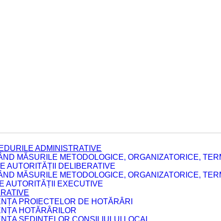
EDURILE ADMINISTRATIVE
ÂND MĂSURILE METODOLOGICE, ORGANIZATORICE, TERM
 AUTORITĂȚII DELIBERATIVE
ÂND MĂSURILE METODOLOGICE, ORGANIZATORICE, TERM
LE AUTORITĂȚII EXECUTIVE
ERATIVE
DENȚA PROIECTELOR DE HOTĂRÂRI
DENȚA HOTĂRÂRILOR
ENȚA ȘEDINȚELOR CONSILIULUI LOCAL