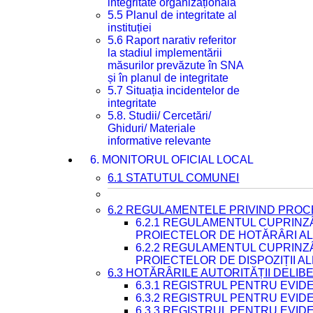
integritate organizațională
5.5 Planul de integritate al
instituției
5.6 Raport narativ referitor
la stadiul implementării
măsurilor prevăzute în SNA
și în planul de integritate
5.7 Situația incidentelor de
integritate
5.8. Studii/ Cercetări/
Ghiduri/ Materiale
informative relevante
6. MONITORUL OFICIAL LOCAL
6.1 STATUTUL COMUNEI
6.2 REGULAMENTELE PRIVIND PROC
6.2.1 REGULAMENTUL CUPRINZ
PROIECTELOR DE HOTĂRÂRI ALE
6.2.2 REGULAMENTUL CUPRINZ
PROIECTELOR DE DISPOZIȚII A
6.3 HOTĂRÂRILE AUTORITĂȚII DELIB
6.3.1 REGISTRUL PENTRU EVI
6.3.2 REGISTRUL PENTRU EVI
6.3.3 REGISTRUL PENTRU EVID