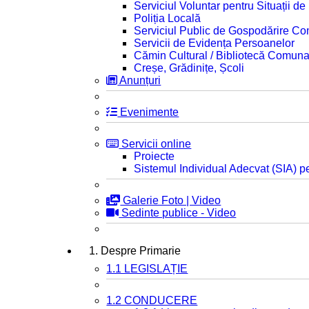
Serviciul Voluntar pentru Situații d
Poliția Locală
Serviciul Public de Gospodărire C
Servicii de Evidența Persoanelor
Cămin Cultural / Bibliotecă Comuna
Creșe, Grădinițe, Școli
Anunțuri
Evenimente
Servicii online
Proiecte
Sistemul Individual Adecvat (SIA) pe
Galerie Foto | Video
Sedinte publice - Video
1. Despre Primarie
1.1 LEGISLAȚIE
1.2 CONDUCERE