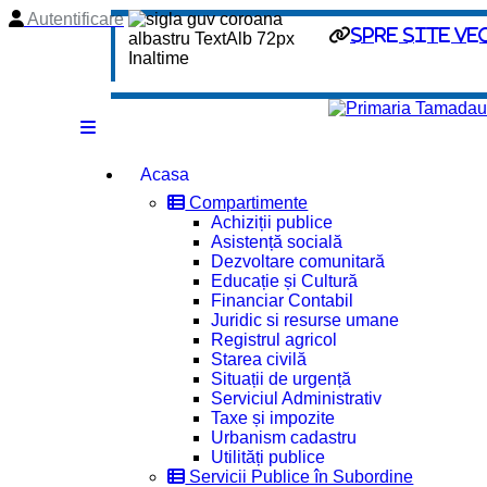
Autentificare
spre site ve
Acasa
Compartimente
Achiziții publice
Asistență socială
Dezvoltare comunitară
Educație și Cultură
Financiar Contabil
Juridic si resurse umane
Registrul agricol
Starea civilă
Situații de urgență
Serviciul Administrativ
Taxe și impozite
Urbanism cadastru
Utilități publice
Servicii Publice în Subordine