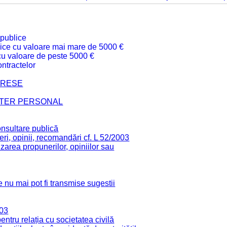
 publice
ublice cu valoare mai mare de 5000 €
 cu valoare de peste 5000 €
ntractelor
TERESE
CTER PERSONAL
onsultare publică
ri, opinii, recomandări cf. L 52/2003
zarea propunerilor, opiniilor sau
 nu mai pot fi transmise sugestii
003
tru relația cu societatea civilă