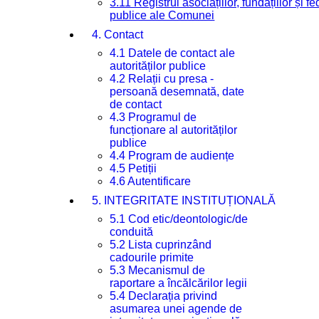
3.11 Registrul asociațiilor, fundațiilor și fe
publice ale Comunei
4. Contact
4.1 Datele de contact ale
autorităților publice
4.2 Relații cu presa -
persoană desemnată, date
de contact
4.3 Programul de
funcționare al autorităților
publice
4.4 Program de audiențe
4.5 Petiții
4.6 Autentificare
5. INTEGRITATE INSTITUȚIONALĂ
5.1 Cod etic/deontologic/de
conduită
5.2 Lista cuprinzând
cadourile primite
5.3 Mecanismul de
raportare a încălcărilor legii
5.4 Declarația privind
asumarea unei agende de