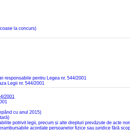
 scoase la concurs)
ei responsabile pentru Legea nr. 544/2001
baza Legii nr. 544/2001
44/2001
2001
cepând cu anul 2015)
tară)
tabilite potrivit legii, precum și alte drepturi prevăzute de acte no
 nerambursabile acordate persoanelor fizice sau juridice fără sco