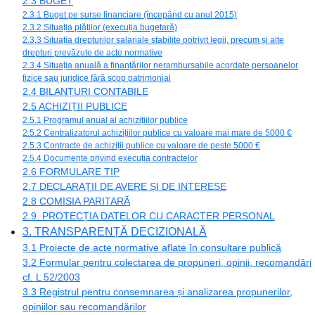
2.3 BUGET
2.3.1 Buget pe surse financiare (începând cu anul 2015)
2.3.2 Situația plăților (execuția bugetară)
2.3.3 Situația drepturilor salariale stabilite potrivit legii, precum și alte
drepturi prevăzute de acte normative
2.3.4 Situația anuală a finanțărilor nerambursabile acordate persoanelor
fizice sau juridice fără scop patrimonial
2.4 BILANȚURI CONTABILE
2.5 ACHIZIȚII PUBLICE
2.5.1 Programul anual al achizițiilor publice
2.5.2 Centralizatorul achizițiilor publice cu valoare mai mare de 5000 €
2.5.3 Contracte de achiziții publice cu valoare de peste 5000 €
2.5.4 Documente privind execuția contractelor
2.6 FORMULARE TIP
2.7 DECLARAȚII DE AVERE ȘI DE INTERESE
2.8 COMISIA PARITARĂ
2.9. PROTECȚIA DATELOR CU CARACTER PERSONAL
3. TRANSPARENȚĂ DECIZIONALĂ
3.1 Proiecte de acte normative aflate în consultare publică
3.2 Formular pentru colectarea de propuneri, opinii, recomandări
cf. L 52/2003
3.3 Registrul pentru consemnarea și analizarea propunerilor,
opiniilor sau recomandărilor