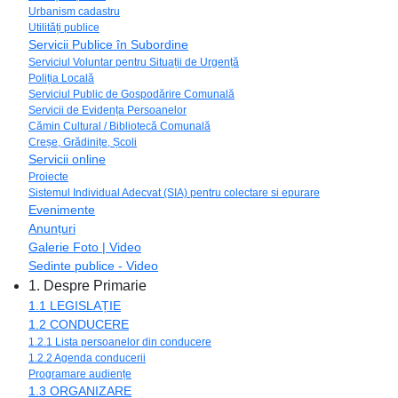
Urbanism cadastru
Utilități publice
Servicii Publice în Subordine
Serviciul Voluntar pentru Situații de Urgență
Poliția Locală
Serviciul Public de Gospodărire Comunală
Servicii de Evidența Persoanelor
Cămin Cultural / Bibliotecă Comunală
Creșe, Grădinițe, Școli
Servicii online
Proiecte
Sistemul Individual Adecvat (SIA) pentru colectare si epurare
Evenimente
Anunțuri
Galerie Foto | Video
Sedinte publice - Video
1. Despre Primarie
1.1 LEGISLAȚIE
1.2 CONDUCERE
1.2.1 Lista persoanelor din conducere
1.2.2 Agenda conducerii
Programare audiențe
1.3 ORGANIZARE