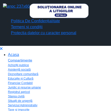
Politica De Confidențialitate
Termeni și condiții
Protectia datelor cu caracter personal
© Copyright 2026 | Design & Devlopment by vreausite.eu
Acasa
Compartimente
Achiziții publice
Asistență socială
Dezvoltare comunitară
Educație și Cultură
Financiar Contabil
Juridic si resurse umane
Registrul agricol
Starea civilă
Situații de urgență
Serviciul Administrativ
Taxe și impozite