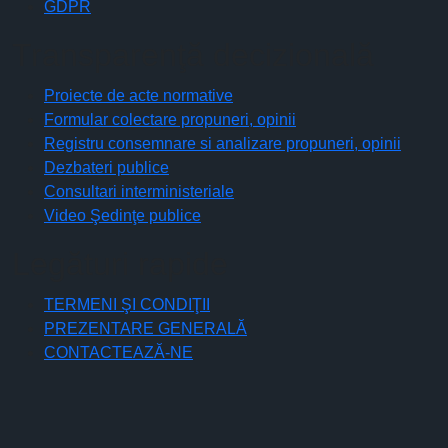
GDPR
Transparenţă decizională
Proiecte de acte normative
Formular colectare propuneri, opinii
Registru consemnare si analizare propuneri, opinii
Dezbateri publice
Consultari interministeriale
Video Şedinţe publice
Legături rapide
TERMENI ŞI CONDIŢII
PREZENTARE GENERALĂ
CONTACTEAZĂ-NE