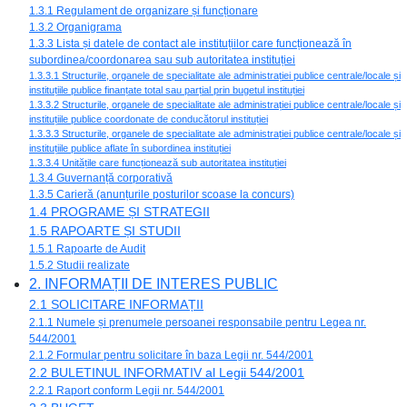
1.3.1 Regulament de organizare și funcționare
1.3.2 Organigrama
1.3.3 Lista și datele de contact ale instituțiilor care funcționează în
subordinea/coordonarea sau sub autoritatea instituției
1.3.3.1 Structurile, organele de specialitate ale administrației publice centrale/locale și
instituțiile publice finanțate total sau parțial prin bugetul instituției
1.3.3.2 Structurile, organele de specialitate ale administrației publice centrale/locale și
instituțiile publice coordonate de conducătorul instituției
1.3.3.3 Structurile, organele de specialitate ale administrației publice centrale/locale și
instituțiile publice aflate în subordinea instituției
1.3.3.4 Unitățile care funcționează sub autoritatea instituției
1.3.4 Guvernanță corporativă
1.3.5 Carieră (anunțurile posturilor scoase la concurs)
1.4 PROGRAME ȘI STRATEGII
1.5 RAPOARTE ȘI STUDII
1.5.1 Rapoarte de Audit
1.5.2 Studii realizate
2. INFORMAȚII DE INTERES PUBLIC
2.1 SOLICITARE INFORMAȚII
2.1.1 Numele și prenumele persoanei responsabile pentru Legea nr.
544/2001
2.1.2 Formular pentru solicitare în baza Legii nr. 544/2001
2.2 BULETINUL INFORMATIV al Legii 544/2001
2.2.1 Raport conform Legii nr. 544/2001