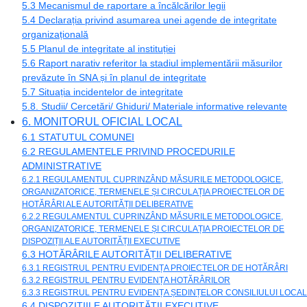
5.3 Mecanismul de raportare a încălcărilor legii
5.4 Declarația privind asumarea unei agende de integritate
organizațională
5.5 Planul de integritate al instituției
5.6 Raport narativ referitor la stadiul implementării măsurilor
prevăzute în SNA și în planul de integritate
5.7 Situația incidentelor de integritate
5.8. Studii/ Cercetări/ Ghiduri/ Materiale informative relevante
6. MONITORUL OFICIAL LOCAL
6.1 STATUTUL COMUNEI
6.2 REGULAMENTELE PRIVIND PROCEDURILE
ADMINISTRATIVE
6.2.1 REGULAMENTUL CUPRINZÂND MĂSURILE METODOLOGICE,
ORGANIZATORICE, TERMENELE ȘI CIRCULAȚIA PROIECTELOR DE
HOTĂRÂRI ALE AUTORITĂȚII DELIBERATIVE
6.2.2 REGULAMENTUL CUPRINZÂND MĂSURILE METODOLOGICE,
ORGANIZATORICE, TERMENELE ȘI CIRCULAȚIA PROIECTELOR DE
DISPOZIȚII ALE AUTORITĂȚII EXECUTIVE
6.3 HOTĂRÂRILE AUTORITĂȚII DELIBERATIVE
6.3.1 REGISTRUL PENTRU EVIDENȚA PROIECTELOR DE HOTĂRÂRI
6.3.2 REGISTRUL PENTRU EVIDENȚA HOTĂRÂRILOR
6.3.3 REGISTRUL PENTRU EVIDENȚA ȘEDINȚELOR CONSILIULUI LOCAL
6.4 DISPOZIȚIILE AUTORITĂȚII EXECUTIVE