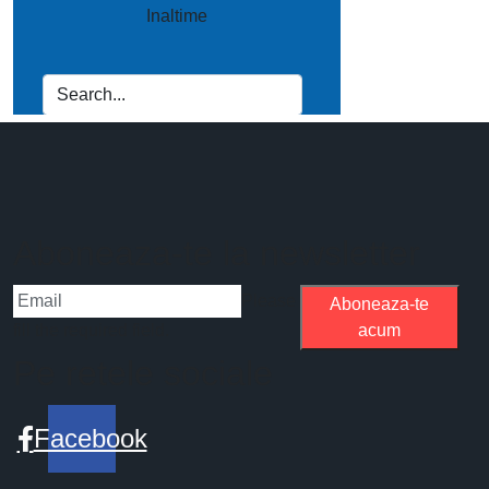
Aboneaza-te la newsletter
Please
Aboneaza-te
fill the required field.
acum
Pe retele sociale
Facebook