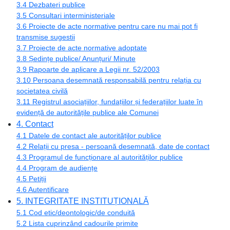
3.4 Dezbateri publice
3.5 Consultari interministeriale
3.6 Proiecte de acte normative pentru care nu mai pot fi
transmise sugestii
3.7 Proiecte de acte normative adoptate
3.8 Ședințe publice/ Anunțuri/ Minute
3.9 Rapoarte de aplicare a Legii nr. 52/2003
3.10 Persoana desemnată responsabilă pentru relația cu
societatea civilă
3.11 Registrul asociațiilor, fundațiilor și federațiilor luate în
evidență de autoritățile publice ale Comunei
4. Contact
4.1 Datele de contact ale autorităților publice
4.2 Relații cu presa - persoană desemnată, date de contact
4.3 Programul de funcționare al autorităților publice
4.4 Program de audiențe
4.5 Petiții
4.6 Autentificare
5. INTEGRITATE INSTITUȚIONALĂ
5.1 Cod etic/deontologic/de conduită
5.2 Lista cuprinzând cadourile primite