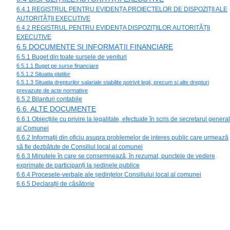
6.4.1 REGISTRUL PENTRU EVIDENȚA PROIECTELOR DE DISPOZIȚII ALE
AUTORITĂȚII EXECUTIVE
6.4.2 REGISTRUL PENTRU EVIDENȚA DISPOZIȚIILOR AUTORITĂȚII
EXECUTIVE
6.5 DOCUMENTE ȘI INFORMAȚII FINANCIARE
6.5.1 Buget din toate sursele de venituri
6.5.1.1 Buget pe surse financiare
6.5.1.2 Situatia platilor
6.5.1.3 Situatia drepturilor salariale stabilite potrivit legii, precum si alte drepturi
prevazute de acte normative
6.5.2 Bilanturi contabile
6.6. ALTE DOCUMENTE
6.6.1 Obiecțiile cu privire la legalitate, efectuate în scris de secretarul general
al Comunei
6.6.2 Informații din oficiu asupra problemelor de interes public care urmează
să fie dezbătute de Consiliul local al comunei
6.6.3 Minutele în care se consemnează, în rezumat, punctele de vedere
exprimate de participanți la ședinele publice
6.6.4 Procesele-verbale ale ședințelor Consiliului local al comunei
6.6.5 Declarații de căsătorie