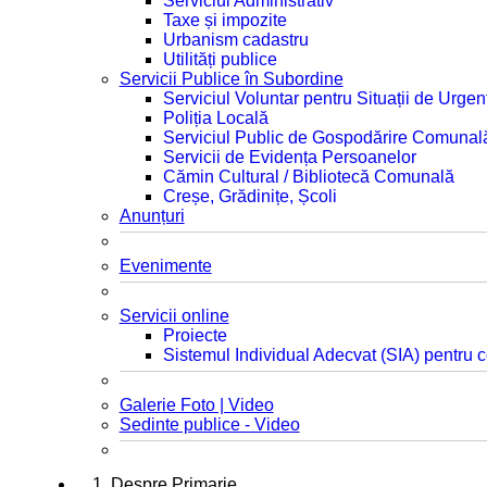
Serviciul Administrativ
Taxe și impozite
Urbanism cadastru
Utilități publice
Servicii Publice în Subordine
Serviciul Voluntar pentru Situații de Urgen
Poliția Locală
Serviciul Public de Gospodărire Comunal
Servicii de Evidența Persoanelor
Cămin Cultural / Bibliotecă Comunală
Creșe, Grădinițe, Școli
Anunțuri
Evenimente
Servicii online
Proiecte
Sistemul Individual Adecvat (SIA) pentru c
Galerie Foto | Video
Sedinte publice - Video
1. Despre Primarie