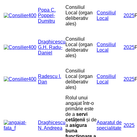
Consiliul
Popa C.
Local (organ
Consiliul
Poppel-
2025
deliberativ
Local
Dumitru
ales)
Consiliul
Draghicescu
Local (organ
Consiliul
G.H. Radu-
2025
deliberativ
Local
Daniel
ales)
Consiliul
Radescu I.
Local (organ
Consiliul
2025
Dan
deliberativ
Local
ales)
Rolul unui
angajat într-o
primărie este
de a
servi
cetățenii
și de
Draghicescu
Aparatul de
a
asigura
2025
N. Andreea
specialitate
buna
funcționare a