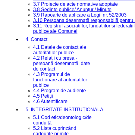
3.7 Proiecte de acte normative adoptate
3.8 Ședințe publice/ Anunțuri/ Minute
3.9 Rapoarte de aplicare a Legii nr. 52/2003
3.10 Persoana desemnată responsabilă pentru re
3.11 Registrul asociațiilor, fundațiilor și federații
publice ale Comunei
4. Contact
4.1 Datele de contact ale
autorităților publice
4.2 Relații cu presa -
persoană desemnată, date
de contact
4.3 Programul de
funcționare al autorităților
publice
4.4 Program de audiențe
4.5 Petiții
4.6 Autentificare
5. INTEGRITATE INSTITUȚIONALĂ
5.1 Cod etic/deontologic/de
conduită
5.2 Lista cuprinzând
cadourile primite