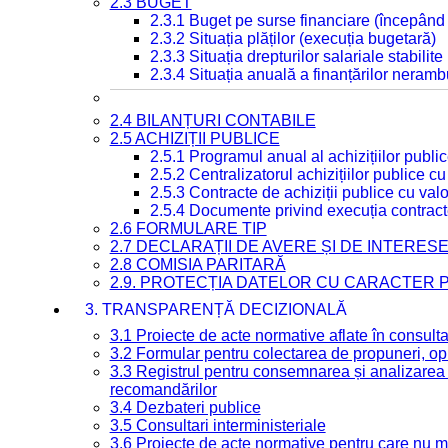
2.3 BUGET
2.3.1 Buget pe surse financiare (începând
2.3.2 Situația plăților (execuția bugetară)
2.3.3 Situația drepturilor salariale stabilit
2.3.4 Situația anuală a finanțărilor neramb
2.4 BILANȚURI CONTABILE
2.5 ACHIZIȚII PUBLICE
2.5.1 Programul anual al achizițiilor publi
2.5.2 Centralizatorul achizițiilor publice 
2.5.3 Contracte de achiziții publice cu va
2.5.4 Documente privind execuția contract
2.6 FORMULARE TIP
2.7 DECLARAȚII DE AVERE ȘI DE INTERES
2.8 COMISIA PARITARĂ
2.9. PROTECȚIA DATELOR CU CARACTER
3. TRANSPARENȚĂ DECIZIONALĂ
3.1 Proiecte de acte normative aflate în consult
3.2 Formular pentru colectarea de propuneri, opi
3.3 Registrul pentru consemnarea și analizarea p
recomandărilor
3.4 Dezbateri publice
3.5 Consultari interministeriale
3.6 Proiecte de acte normative pentru care nu ma