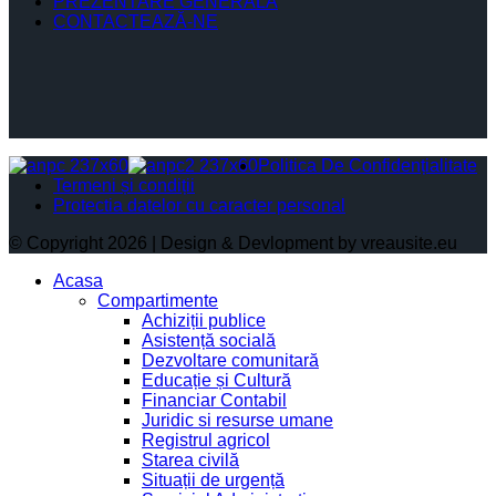
PREZENTARE GENERALĂ
CONTACTEAZĂ-NE
Politica De Confidențialitate
Termeni și condiții
Protectia datelor cu caracter personal
© Copyright 2026 | Design & Devlopment by vreausite.eu
Acasa
Compartimente
Achiziții publice
Asistență socială
Dezvoltare comunitară
Educație și Cultură
Financiar Contabil
Juridic si resurse umane
Registrul agricol
Starea civilă
Situații de urgență