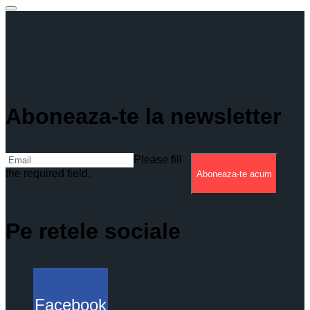
Aboneaza-te la newsletter
Please fill
the required field.
Aboneaza-te acum
Pe retele sociale
Facebook