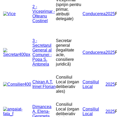
(sprijin pentru
2 -
primar,
Viceprimar -
Conducerea
2025
atribuții
Olteanu
delegate)
Costinel
3 -
Secretar
Secretarul
general
General al
(legalitate
Conducerea
2025
Comunei -
acte,
Popa S.
consiliere
Antonela
juridică)
Consiliul
Chiran A.T.
Local (organ
Consiliul
2025
Irinel Florian
deliberativ
Local
ales)
Consiliul
Dimancea
Local (organ
Consiliul
A. Elena-
2025
deliberativ
Local
Georgeta