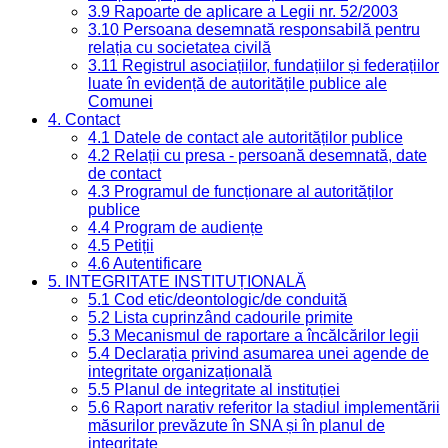
3.9 Rapoarte de aplicare a Legii nr. 52/2003
3.10 Persoana desemnată responsabilă pentru
relația cu societatea civilă
3.11 Registrul asociațiilor, fundațiilor și federațiilor
luate în evidență de autoritățile publice ale
Comunei
4. Contact
4.1 Datele de contact ale autorităților publice
4.2 Relații cu presa - persoană desemnată, date
de contact
4.3 Programul de funcționare al autorităților
publice
4.4 Program de audiențe
4.5 Petiții
4.6 Autentificare
5. INTEGRITATE INSTITUȚIONALĂ
5.1 Cod etic/deontologic/de conduită
5.2 Lista cuprinzând cadourile primite
5.3 Mecanismul de raportare a încălcărilor legii
5.4 Declarația privind asumarea unei agende de
integritate organizațională
5.5 Planul de integritate al instituției
5.6 Raport narativ referitor la stadiul implementării
măsurilor prevăzute în SNA și în planul de
integritate