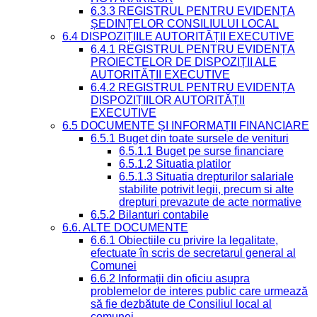
6.3.3 REGISTRUL PENTRU EVIDENȚA
ȘEDINȚELOR CONSILIULUI LOCAL
6.4 DISPOZIȚIILE AUTORITĂȚII EXECUTIVE
6.4.1 REGISTRUL PENTRU EVIDENȚA
PROIECTELOR DE DISPOZIȚII ALE
AUTORITĂȚII EXECUTIVE
6.4.2 REGISTRUL PENTRU EVIDENȚA
DISPOZIȚIILOR AUTORITĂȚII
EXECUTIVE
6.5 DOCUMENTE ȘI INFORMAȚII FINANCIARE
6.5.1 Buget din toate sursele de venituri
6.5.1.1 Buget pe surse financiare
6.5.1.2 Situatia platilor
6.5.1.3 Situatia drepturilor salariale
stabilite potrivit legii, precum si alte
drepturi prevazute de acte normative
6.5.2 Bilanturi contabile
6.6. ALTE DOCUMENTE
6.6.1 Obiecțiile cu privire la legalitate,
efectuate în scris de secretarul general al
Comunei
6.6.2 Informații din oficiu asupra
problemelor de interes public care urmează
să fie dezbătute de Consiliul local al
comunei