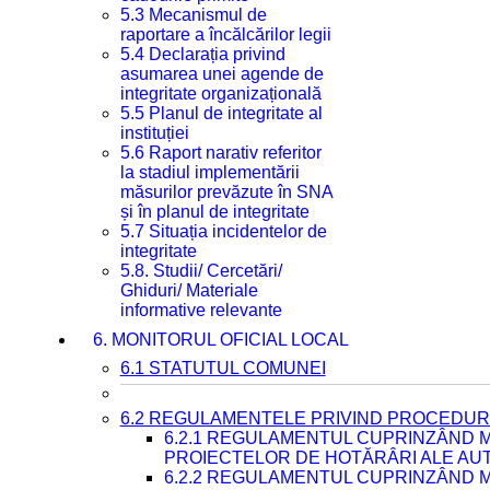
5.3 Mecanismul de
raportare a încălcărilor legii
5.4 Declarația privind
asumarea unei agende de
integritate organizațională
5.5 Planul de integritate al
instituției
5.6 Raport narativ referitor
la stadiul implementării
măsurilor prevăzute în SNA
și în planul de integritate
5.7 Situația incidentelor de
integritate
5.8. Studii/ Cercetări/
Ghiduri/ Materiale
informative relevante
6. MONITORUL OFICIAL LOCAL
6.1 STATUTUL COMUNEI
6.2 REGULAMENTELE PRIVIND PROCEDURI
6.2.1 REGULAMENTUL CUPRINZÂND M
PROIECTELOR DE HOTĂRÂRI ALE AUT
6.2.2 REGULAMENTUL CUPRINZÂND M