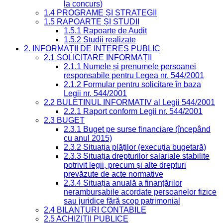
la concurs)
1.4 PROGRAME ȘI STRATEGII
1.5 RAPOARTE ȘI STUDII
1.5.1 Rapoarte de Audit
1.5.2 Studii realizate
2. INFORMAȚII DE INTERES PUBLIC
2.1 SOLICITARE INFORMAȚII
2.1.1 Numele și prenumele persoanei
responsabile pentru Legea nr. 544/2001
2.1.2 Formular pentru solicitare în baza
Legii nr. 544/2001
2.2 BULETINUL INFORMATIV al Legii 544/2001
2.2.1 Raport conform Legii nr. 544/2001
2.3 BUGET
2.3.1 Buget pe surse financiare (începând
cu anul 2015)
2.3.2 Situația plăților (execuția bugetară)
2.3.3 Situația drepturilor salariale stabilite
potrivit legii, precum și alte drepturi
prevăzute de acte normative
2.3.4 Situația anuală a finanțărilor
nerambursabile acordate persoanelor fizice
sau juridice fără scop patrimonial
2.4 BILANȚURI CONTABILE
2.5 ACHIZIȚII PUBLICE