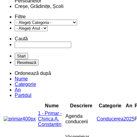
Persoanelor
Creșe, Grădinițe, Școli
Filtre
Caută
Ordonează după
Nume
Categorie
An
Partidul
Nume
Descriere
Categorie
An
P
1 - Primar -
Agenda
Chirica A.
Conducerea
2025
conducerii
Constantin
Viceprimar