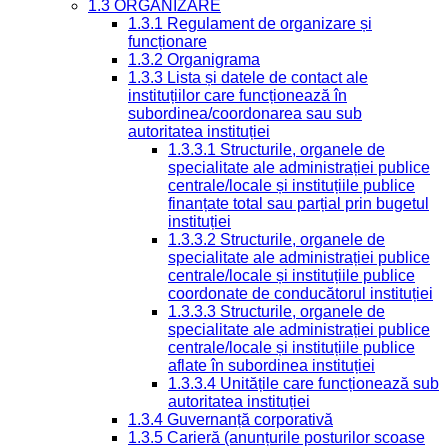
1.3 ORGANIZARE
1.3.1 Regulament de organizare și
funcționare
1.3.2 Organigrama
1.3.3 Lista și datele de contact ale
instituțiilor care funcționează în
subordinea/coordonarea sau sub
autoritatea instituției
1.3.3.1 Structurile, organele de
specialitate ale administrației publice
centrale/locale și instituțiile publice
finanțate total sau parțial prin bugetul
instituției
1.3.3.2 Structurile, organele de
specialitate ale administrației publice
centrale/locale și instituțiile publice
coordonate de conducătorul instituției
1.3.3.3 Structurile, organele de
specialitate ale administrației publice
centrale/locale și instituțiile publice
aflate în subordinea instituției
1.3.3.4 Unitățile care funcționează sub
autoritatea instituției
1.3.4 Guvernanță corporativă
1.3.5 Carieră (anunțurile posturilor scoase