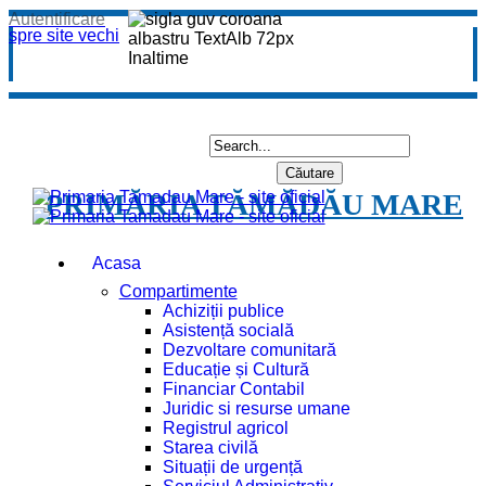
Autentificare
spre site vechi
PRIMĂRIA TĂMĂDĂU MARE
Acasa
Compartimente
Achiziții publice
Asistență socială
Dezvoltare comunitară
Educație și Cultură
Financiar Contabil
Juridic si resurse umane
Registrul agricol
Starea civilă
Situații de urgență