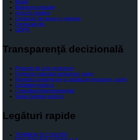
Buget
Bilanţuri contabile
Achiziţii publice
Declaratii de avere si interese
Formulare tip
GDPR
Transparenţă decizională
Proiecte de acte normative
Formular colectare propuneri, opinii
Registru consemnare si analizare propuneri, opinii
Dezbateri publice
Consultari interministeriale
Video Şedinţe publice
Legături rapide
TERMENI ŞI CONDIŢII