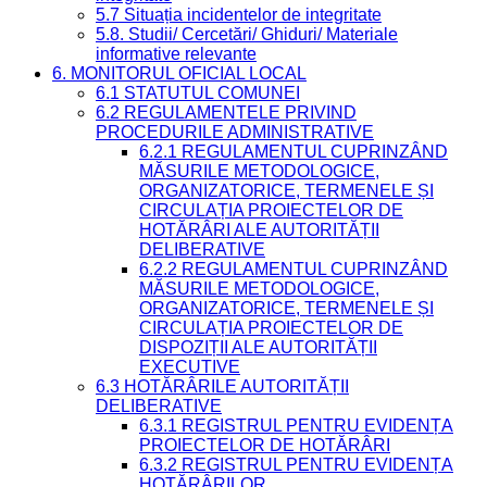
5.7 Situația incidentelor de integritate
5.8. Studii/ Cercetări/ Ghiduri/ Materiale
informative relevante
6. MONITORUL OFICIAL LOCAL
6.1 STATUTUL COMUNEI
6.2 REGULAMENTELE PRIVIND
PROCEDURILE ADMINISTRATIVE
6.2.1 REGULAMENTUL CUPRINZÂND
MĂSURILE METODOLOGICE,
ORGANIZATORICE, TERMENELE ȘI
CIRCULAȚIA PROIECTELOR DE
HOTĂRÂRI ALE AUTORITĂȚII
DELIBERATIVE
6.2.2 REGULAMENTUL CUPRINZÂND
MĂSURILE METODOLOGICE,
ORGANIZATORICE, TERMENELE ȘI
CIRCULAȚIA PROIECTELOR DE
DISPOZIȚII ALE AUTORITĂȚII
EXECUTIVE
6.3 HOTĂRÂRILE AUTORITĂȚII
DELIBERATIVE
6.3.1 REGISTRUL PENTRU EVIDENȚA
PROIECTELOR DE HOTĂRÂRI
6.3.2 REGISTRUL PENTRU EVIDENȚA
HOTĂRÂRILOR