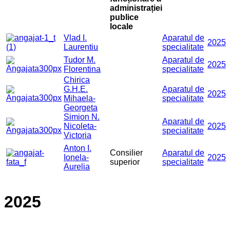
administrației
publice
locale
Vlad I.
Aparatul de
2025
Laurentiu
specialitate
Tudor M.
Aparatul de
2025
Florentina
specialitate
Chirica
G.H.E.
Aparatul de
2025
Mihaela-
specialitate
Georgeta
Simion N.
Aparatul de
Nicoleta-
2025
specialitate
Victoria
Anton I.
Consilier
Aparatul de
Ionela-
2025
superior
specialitate
Aurelia
2025