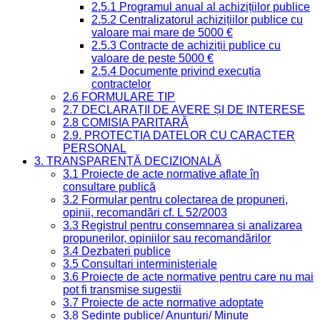
2.5.1 Programul anual al achizițiilor publice
2.5.2 Centralizatorul achizițiilor publice cu
valoare mai mare de 5000 €
2.5.3 Contracte de achiziții publice cu
valoare de peste 5000 €
2.5.4 Documente privind execuția
contractelor
2.6 FORMULARE TIP
2.7 DECLARAȚII DE AVERE ȘI DE INTERESE
2.8 COMISIA PARITARĂ
2.9. PROTECȚIA DATELOR CU CARACTER
PERSONAL
3. TRANSPARENȚĂ DECIZIONALĂ
3.1 Proiecte de acte normative aflate în
consultare publică
3.2 Formular pentru colectarea de propuneri,
opinii, recomandări cf. L 52/2003
3.3 Registrul pentru consemnarea și analizarea
propunerilor, opiniilor sau recomandărilor
3.4 Dezbateri publice
3.5 Consultari interministeriale
3.6 Proiecte de acte normative pentru care nu mai
pot fi transmise sugestii
3.7 Proiecte de acte normative adoptate
3.8 Ședințe publice/ Anunțuri/ Minute