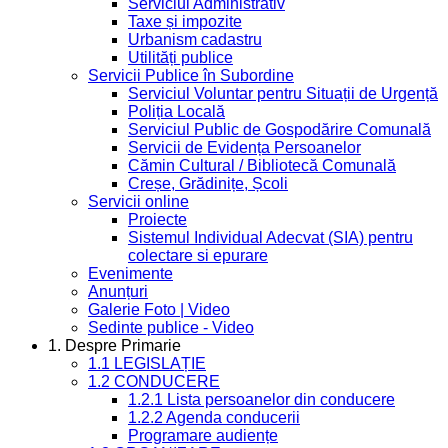
Serviciul Administrativ
Taxe și impozite
Urbanism cadastru
Utilități publice
Servicii Publice în Subordine
Serviciul Voluntar pentru Situații de Urgență
Poliția Locală
Serviciul Public de Gospodărire Comunală
Servicii de Evidența Persoanelor
Cămin Cultural / Bibliotecă Comunală
Creșe, Grădinițe, Școli
Servicii online
Proiecte
Sistemul Individual Adecvat (SIA) pentru
colectare si epurare
Evenimente
Anunțuri
Galerie Foto | Video
Sedinte publice - Video
1. Despre Primarie
1.1 LEGISLAȚIE
1.2 CONDUCERE
1.2.1 Lista persoanelor din conducere
1.2.2 Agenda conducerii
Programare audiențe