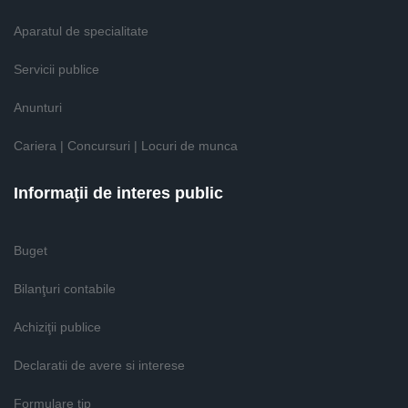
Aparatul de specialitate
Servicii publice
Anunturi
Cariera | Concursuri | Locuri de munca
Informaţii de interes public
Buget
Bilanţuri contabile
Achiziţii publice
Declaratii de avere si interese
Formulare tip