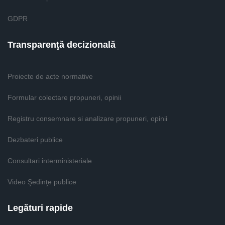
GDPR
Transparenţă decizională
Proiecte de acte normative
Formular colectare propuneri, opinii
Registru consemnare si analizare propuneri, opinii
Dezbateri publice
Consultari interministeriale
Video Şedinţe publice
Legături rapide