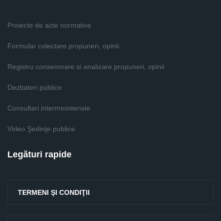
Proiecte de acte normative
Formular colectare propuneri, opinii
Registru consemnare si analizare propuneri, opinii
Dezbateri publice
Consultari interministeriale
Video Şedinţe publice
Legături rapide
TERMENI ŞI CONDIŢII