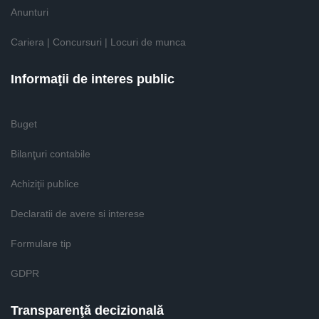
Anunturi
Cariera | Concursuri | Locuri de munca
Informaţii de interes public
Buget
Bilanţuri contabile
Achiziţii publice
Declaratii de avere si interese
Formulare tip
GDPR
Transparenţă decizională