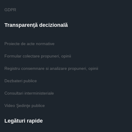
GDPR
Transparenţă decizională
Proiecte de acte normative
Formular colectare propuneri, opinii
Registru consemnare si analizare propuneri, opinii
Dezbateri publice
Consultari interministeriale
Video Şedinţe publice
Legături rapide