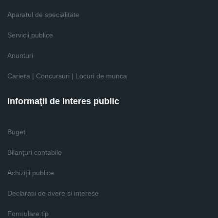
Aparatul de specialitate
Servicii publice
Anunturi
Cariera | Concursuri | Locuri de munca
Informaţii de interes public
Buget
Bilanţuri contabile
Achiziţii publice
Declaratii de avere si interese
Formulare tip