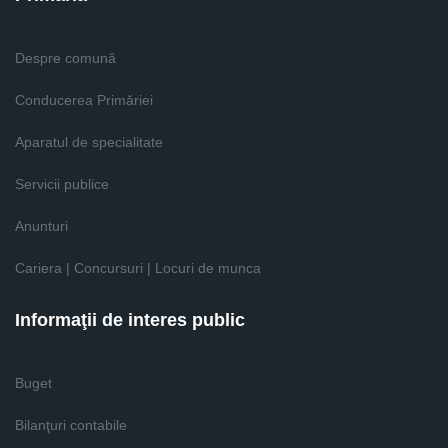
Despre comună
Conducerea Primăriei
Aparatul de specialitate
Servicii publice
Anunturi
Cariera | Concursuri | Locuri de munca
Informaţii de interes public
Buget
Bilanţuri contabile