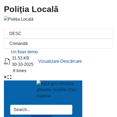
Poliția Locală
Titlu
Descărcare
Un fisier demo
31.53 KB
Vizualizare
Descărcare
30-10-2025
8 times